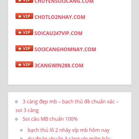
CHUYENSOI3CANG.COM
CHOTLO2NHAY.COM
SOICAU247VIP.COM
SOI3CANGHOMNAY.COM
3CANGWIN288.COM
3 càng đẹp mb – bạch thủ đề chuẩn xác –
soi 3 càng
Soi cầu MB chuẩn 100%
bạch thủ lô 2 nháy víp mb hôm nay
dự đoán chuẩn 3 càng víp miền bắc