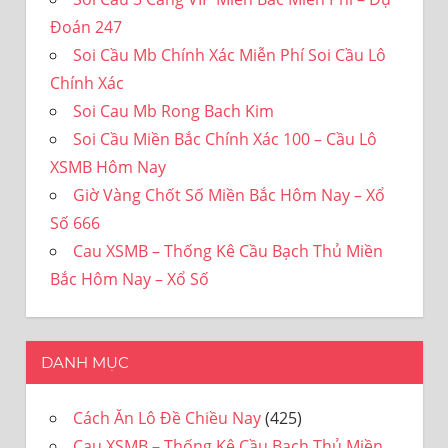
Đoán 247
Soi Cầu Mb Chính Xác Miễn Phí Soi Cầu Lô
Chính Xác
Soi Cau Mb Rong Bach Kim
Soi Cầu Miền Bắc Chính Xác 100 – Cầu Lô
XSMB Hôm Nay
Giờ Vàng Chốt Số Miền Bắc Hôm Nay – Xổ
Số 666
Cau XSMB – Thống Kê Cầu Bạch Thủ Miền
Bắc Hôm Nay – Xổ Số
DANH MỤC
Cách Ăn Lô Đề Chiều Nay
(425)
Cau XSMB – Thống Kê Cầu Bạch Thủ Miền