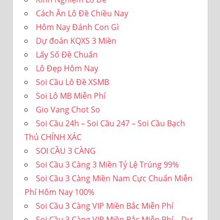
Cách Ăn Lô Đề Chiều Nay
Hôm Nay Đánh Con Gì
Dự đoán KQXS 3 Miền
Lấy Số Đề Chuẩn
Lô Đẹp Hôm Nay
Soi Cầu Lô Đề XSMB
Soi Lô MB Miễn Phí
Gio Vang Chot So
Soi Cầu 24h – Soi Cầu 247 – Soi Cầu Bạch
Thủ CHÍNH XÁC
SOI CẦU 3 CÀNG
Soi Cầu 3 Càng 3 Miền Tỷ Lệ Trúng 99%
Soi Cầu 3 Càng Miền Nam Cực Chuẩn Miễn
Phí Hôm Nay 100%
Soi Cầu 3 Càng VIP Miền Bắc Miễn Phí
Soi Cầu 3 Càng VIP Miền Bắc Miễn Phí – Dự