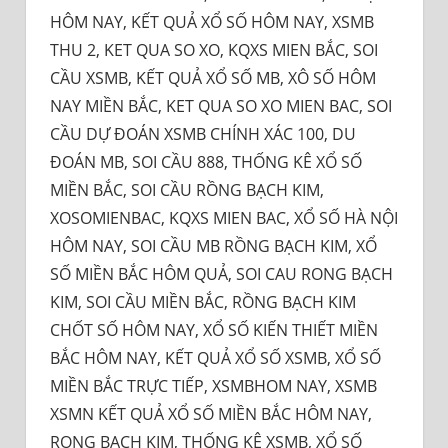
HÔM NAY, KẾT QUẢ XỔ SỐ HÔM NAY, XSMB
THU 2, KET QUA SO XO, KQXS MIEN BẮC, SOI
CẦU XSMB, KẾT QUẢ XỔ SỐ MB, XÔ SỐ HÔM
NAY MIỀN BẮC, KET QUA SO XO MIEN BAC, SOI
CẦU DỰ ĐOÁN XSMB CHÍNH XÁC 100, DU
ĐOÁN MB, SOI CẦU 888, THỐNG KÊ XỔ SỐ
MIỀN BẮC, SOI CẦU RỒNG BẠCH KIM,
XOSOMIENBAC, KQXS MIEN BAC, XỔ SỐ HÀ NỘI
HÔM NAY, SOI CẦU MB RỒNG BẠCH KIM, XỔ
SỐ MIỀN BẮC HÔM QUẢ, SOI CAU RONG BẠCH
KIM, SOI CẦU MIỀN BẮC, RỒNG BẠCH KIM
CHỐT SỐ HÔM NAY, XỔ SỐ KIẾN THIẾT MIỀN
BẮC HÔM NAY, KẾT QUẢ XỔ SỐ XSMB, XỔ SỐ
MIỀN BẮC TRỰC TIẾP, XSMBHOM NAY, XSMB
XSMN KẾT QUẢ XỔ SỐ MIỀN BẮC HÔM NAY,
RONG BẠCH KIM, THỐNG KÊ XSMB, XỔ SỐ