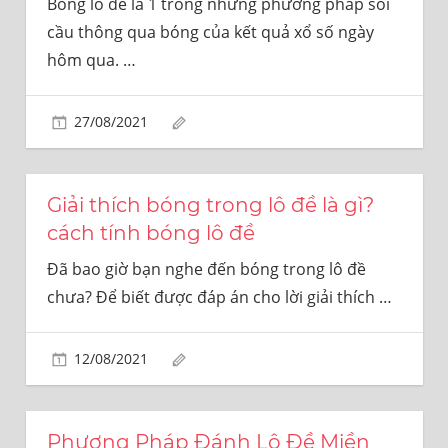
Bóng lô đề là 1 trong những phương pháp soi
cầu thông qua bóng của kết quả xổ số ngày
hôm qua.
…
27/08/2021
Giải thích bóng trong lô đề là gì?
cách tính bóng lô đề
Đã bao giờ bạn nghe đến bóng trong lô đề
chưa? Để biết được đáp án cho lời giải thích
…
12/08/2021
Phương Pháp Đánh Lô Đề Miền