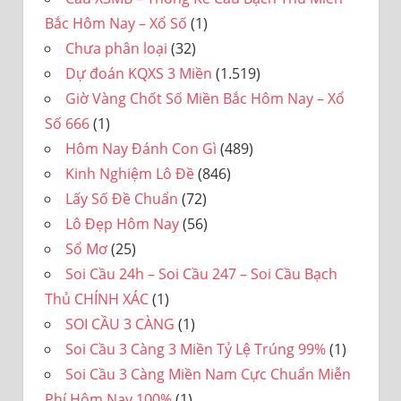
Bắc Hôm Nay – Xổ Số
(1)
Chưa phân loại
(32)
Dự đoán KQXS 3 Miền
(1.519)
Giờ Vàng Chốt Số Miền Bắc Hôm Nay – Xổ
Số 666
(1)
Hôm Nay Đánh Con Gì
(489)
Kinh Nghiệm Lô Đề
(846)
Lấy Số Đề Chuẩn
(72)
Lô Đẹp Hôm Nay
(56)
Sổ Mơ
(25)
Soi Cầu 24h – Soi Cầu 247 – Soi Cầu Bạch
Thủ CHÍNH XÁC
(1)
SOI CẦU 3 CÀNG
(1)
Soi Cầu 3 Càng 3 Miền Tỷ Lệ Trúng 99%
(1)
Soi Cầu 3 Càng Miền Nam Cực Chuẩn Miễn
Phí Hôm Nay 100%
(1)