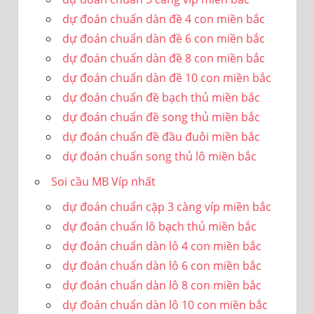
dự đoán chuẩn dàn đề 4 con miền bắc
dự đoán chuẩn dàn đề 6 con miền bắc
dự đoán chuẩn dàn đề 8 con miền bắc
dự đoán chuẩn dàn đề 10 con miền bắc
dự đoán chuẩn đề bạch thủ miền bắc
dự đoán chuẩn đề song thủ miền bắc
dự đoán chuẩn đề đầu đuôi miền bắc
dự đoán chuẩn song thủ lô miền bắc
Soi cầu MB Víp nhất
dự đoán chuẩn cặp 3 càng víp miền bắc
dự đoán chuẩn lô bạch thủ miền bắc
dự đoán chuẩn dàn lô 4 con miền bắc
dự đoán chuẩn dàn lô 6 con miền bắc
dự đoán chuẩn dàn lô 8 con miền bắc
dự đoán chuẩn dàn lô 10 con miền bắc