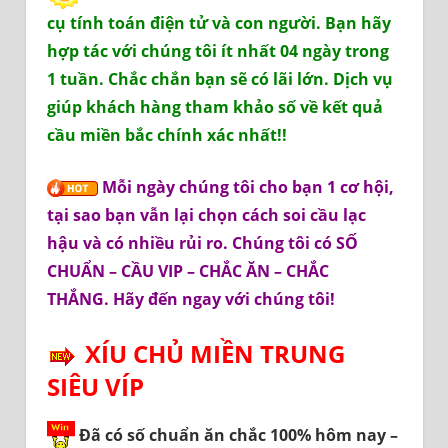
cụ tính toán điện tử và con người. Bạn hãy
hợp tác với chúng tôi ít nhất 04 ngày trong
1 tuần. Chắc chắn bạn sẽ có lãi lớn. Dịch vụ
giúp khách hàng tham khảo số về kết quả
cầu miền bắc chính xác nhất!!
Mỗi ngày chúng tôi cho bạn 1 cơ hội,
tại sao bạn vẫn lại chọn cách soi cầu lạc
hậu và có nhiều rủi ro. Chúng tôi có SỐ
CHUẨN – CẦU VIP – CHẮC ĂN – CHẮC
THẮNG. Hãy đến ngay với chúng tôi!
XÍU CHỦ MIỀN TRUNG
SIÊU VÍP
Đã có số chuẩn ăn chắc 100% hôm nay –