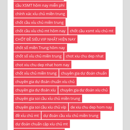
cầu XSMT hôm nay miễn phí
chính xác xỉu chủ miền trung
chốt cầu xỉu chủ miền trung
chốt cầu xỉu chủ mt hôm nay
chốt cầu xsmt xỉu chủ mt
CHỐT ĐỀ SIÊU VIP NHẤT HIỆN NAY
chốt số miền Trung hôm nay
chốt số xỉu chủ miền trung
chot xiu chu dep nhat
chot xiu chu dep nhat hom nay
chốt xỉu chủ miền trung
chuyên gia dự đoán chuẩn
chuyên gia dự đoán chuẩn xíu chủ
chuyên gia dự đoán xíu
chuyên gia dự đoán xíu chủ
chuyên gia soi cầu xỉu chủ miền trung
chuyên gia soi cầu xíu chủ víp
de xiu chu dep hom nay
đề xỉu chủ mt
dự đoán cầu xỉu chủ miền trung
dự đoán chuẩn cặp xíu chủ mt