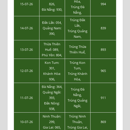
Hòa,
15-07-26
826,
994
Trúng Đà
Đà Nẵng: 930,
Nẵng,
Trúng Đắk
Đắk Lắk: 054,
Lắk,
14-07-26
Quảng Nam:
839
Trúng Quảng
390,
Nam,
Thừa Thiên
Trúng Thừa
13-07-26
Huế: 089,
893
Thiên Huế,
Phú Yên: 804,
Kon Tum:
Trúng Kon
301,
Tum,
12-07-26
965
Khánh Hòa:
Trúng Khánh
936,
Hòa,
Đà Nẵng: 364,
Trúng Đà
Quảng Ngãi:
Nẵng,
11-07-26
393,
911
Trúng Quảng
Đắk Nông:
Ngãi,
938,
Ninh Thuận:
Trúng Ninh
10-07-26
299,
Thuận,
869
Gia Lai: 065,
Trúng Gia Lai,