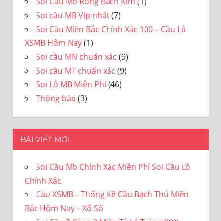
Soi Cau Mb Rong Bach Kim
(1)
Soi cầu MB Víp nhất
(7)
Soi Cầu Miền Bắc Chính Xác 100 – Cầu Lô
XSMB Hôm Nay
(1)
Soi cầu MN chuẩn xác
(9)
Soi cầu MT chuẩn xác
(9)
Soi Lô MB Miễn Phí
(46)
Thông báo
(3)
BÀI VIẾT MỚI
Soi Cầu Mb Chính Xác Miễn Phí Soi Cầu Lô
Chính Xác
Cau XSMB – Thống Kê Cầu Bạch Thủ Miền
Bắc Hôm Nay – Xổ Số