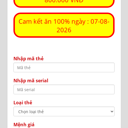
Cam kết ăn 100% ngày : 07-08-
2026
Nhập mã thẻ
Nhập mã serial
Loại thẻ
Mệnh giá