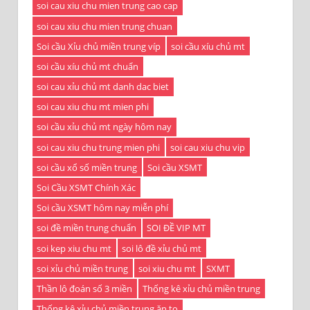
soi cau xiu chu mien trung cao cap
soi cau xiu chu mien trung chuan
Soi cầu Xỉu chủ miền trung víp
soi cầu xíu chủ mt
soi cầu xíu chủ mt chuẩn
soi cau xỉu chủ mt danh dac biet
soi cau xiu chu mt mien phi
soi cầu xỉu chủ mt ngày hôm nay
soi cau xiu chu trung mien phi
soi cau xiu chu vip
soi cầu xổ số miền trung
Soi cầu XSMT
Soi Cầu XSMT Chính Xác
Soi cầu XSMT hôm nay miễn phí
soi đề miền trung chuẩn
SOI ĐỀ VIP MT
soi kep xiu chu mt
soi lô đề xỉu chủ mt
soi xỉu chủ miền trung
soi xiu chu mt
SXMT
Thần lô đoán số 3 miền
Thống kê xỉu chủ miền trung
Thống kê xỉu chủ miền trung ăn to