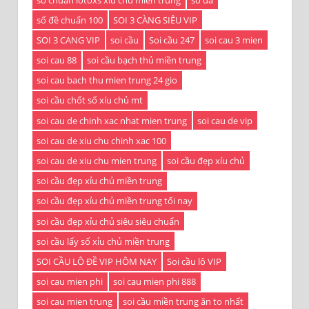
số đề chuẩn 100
SOI 3 CÀNG SIÊU VIP
SOI 3 CANG VIP
soi cầu
Soi cầu 247
soi cau 3 mien
soi cau 88
soi cầu bạch thủ miền trung
soi cau bach thu mien trung 24 gio
soi cầu chốt số xíu chủ mt
soi cau de chinh xac nhat mien trung
soi cau de vip
soi cau de xiu chu chinh xac 100
soi cau de xiu chu mien trung
soi cầu đẹp xíu chủ
soi cầu đẹp xỉu chủ miền trung
soi cầu đẹp xỉu chủ miền trung tối nay
soi cầu đẹp xỉu chủ siêu siêu chuẩn
soi cầu lấy số xỉu chủ miền trung
SOI CẦU LÔ ĐỀ VIP HÔM NAY
Soi cầu lô VIP
soi cau mien phi
soi cau mien phi 888
soi cau mien trung
soi cầu miền trung ăn to nhất