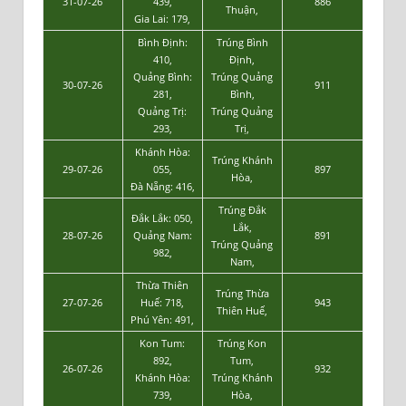
31-07-26
439,
886
Thuận,
Gia Lai: 179,
Bình Định:
Trúng Bình
410,
Định,
Quảng Bình:
Trúng Quảng
30-07-26
911
281,
Bình,
Quảng Trị:
Trúng Quảng
293,
Trị,
Khánh Hòa:
Trúng Khánh
29-07-26
055,
897
Hòa,
Đà Nẵng: 416,
Trúng Đắk
Đắk Lắk: 050,
Lắk,
28-07-26
Quảng Nam:
891
Trúng Quảng
982,
Nam,
Thừa Thiên
Trúng Thừa
27-07-26
Huế: 718,
943
Thiên Huế,
Phú Yên: 491,
Kon Tum:
Trúng Kon
892,
Tum,
26-07-26
932
Khánh Hòa:
Trúng Khánh
739,
Hòa,