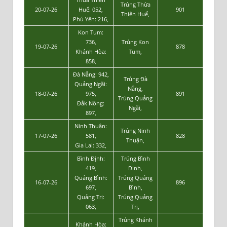
Trúng Thừa
20-07-26
Huế: 052,
901
Thiên Huế,
Phú Yên: 216,
Kon Tum:
736,
Trúng Kon
19-07-26
878
Khánh Hòa:
Tum,
858,
Đà Nẵng: 942,
Trúng Đà
Quảng Ngãi:
Nẵng,
18-07-26
975,
891
Trúng Quảng
Đắk Nông:
Ngãi,
897,
Ninh Thuận:
Trúng Ninh
17-07-26
581,
828
Thuận,
Gia Lai: 332,
Bình Định:
Trúng Bình
419,
Định,
Quảng Bình:
Trúng Quảng
16-07-26
896
697,
Bình,
Quảng Trị:
Trúng Quảng
063,
Trị,
Trúng Khánh
Khánh Hòa: