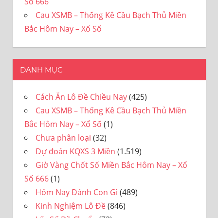
Số 666
Cau XSMB – Thống Kê Cầu Bạch Thủ Miền
Bắc Hôm Nay – Xổ Số
DANH MỤC
Cách Ăn Lô Đề Chiều Nay
(425)
Cau XSMB – Thống Kê Cầu Bạch Thủ Miền
Bắc Hôm Nay – Xổ Số
(1)
Chưa phân loại
(32)
Dự đoán KQXS 3 Miền
(1.519)
Giờ Vàng Chốt Số Miền Bắc Hôm Nay – Xổ
Số 666
(1)
Hôm Nay Đánh Con Gì
(489)
Kinh Nghiệm Lô Đề
(846)