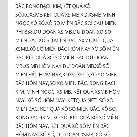
BẮC,RONGBẠCHKIM,KẾT QUẢ XỔ
SỐ,KQXSMB,KET QUA XS MB,KQ XSMB,MINH
NGỌC,XÔ SỐ,XỔ SO MIỀN BẮC,SOI CAU MIEN
PHI 888,DU DOAN XS MB,DU DOAN XO SO
MIEN BAC,XỔ SỐ MIỀN BẮC, SXMB,KẾT QUA
XSMB,XỔ SỐ MIÊN BẮC HÔM NAY,XÔ SÔ MIÊN
BĂC,KẾT QUẢ XỔ SỐ MIỀN BẮC,DU ĐOAN
MB,XS MB HÔM NAY,DỰ ĐOÁN MB,XỔ SỐ
MIỀN BẮC HÔM NAY,KQXS, XSTD,XÔ SỐ MIỀN
BẮC HÔM NAY,SO XO MIEN BẮC, RONG BACH
KIM, MINH NGOC, XS MB, KÊT QUẢ XSMB HÔM
NAY, XỔ SỐ HÔM NAY, KETQUA NET, SỐ XO
MIEN BAC, KẾT QUẢ XỔ SỐ MIÊN BẮC, XÔ SO,
RONGBACHKIM, XỔ SÔ, KẾT QUẢ XỔ SỐ MIỀN
BẮC HÔM NAY, KẾT QUẢ XỔ SỐ MIÊN BẮC
HÔM NAY, XỔ SỐ, DU DOAN XSMB, XÔ SÔ