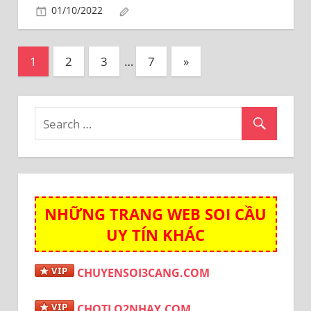
01/10/2022
Phân
Next
1
2
3
…
7
»
Posts
trang
bài
viết
NHỮNG TRANG WEB SOI CẦU
UY TÍN KHÁC
CHUYENSOI3CANG.COM
CHOTLO2NHAY.COM