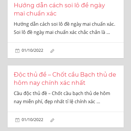
Hướng dẫn cách soi lô đề ngày
mai chuẩn xác
Hướng dẫn cách soi lô đề ngày mai chuẩn xác.
Soi lô đề ngày mai chuẩn xác chắc chắn là
…
01/10/2022
Độc thủ đề – Chốt cầu Bạch thủ de
hôm nay chính xác nhất
Cầu độc thủ đề – Chốt cầu bạch thủ de hôm
nay miễn phí, đẹp nhất tỉ lệ chính xác
…
01/10/2022