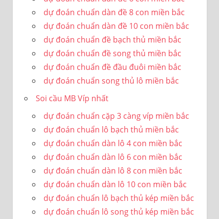
dự đoán chuẩn dàn đề 8 con miền bắc
dự đoán chuẩn dàn đề 10 con miền bắc
dự đoán chuẩn đề bạch thủ miền bắc
dự đoán chuẩn đề song thủ miền bắc
dự đoán chuẩn đề đầu đuôi miền bắc
dự đoán chuẩn song thủ lô miền bắc
Soi cầu MB Víp nhất
dự đoán chuẩn cặp 3 càng víp miền bắc
dự đoán chuẩn lô bạch thủ miền bắc
dự đoán chuẩn dàn lô 4 con miền bắc
dự đoán chuẩn dàn lô 6 con miền bắc
dự đoán chuẩn dàn lô 8 con miền bắc
dự đoán chuẩn dàn lô 10 con miền bắc
dự đoán chuẩn lô bạch thủ kép miền bắc
dự đoán chuẩn lô song thủ kép miền bắc