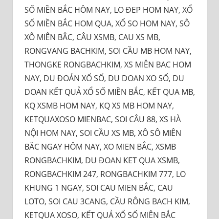
SỐ MIỀN BẮC HÔM NAY, LO ĐEP HOM NAY, XỔ
SỐ MIỀN BẮC HOM QUA, XỔ SO HOM NAY, SÔ
XÔ MIÊN BÂC, CÂU XSMB, CAU XS MB,
RONGVANG BACHKIM, SOI CẦU MB HOM NAY,
THONGKE RONGBACHKIM, XS MIÊN BAC HOM
NAY, DU ĐOÁN XỔ SỐ, DU DOAN XO SỐ, DU
DOAN KẾT QUẢ XỔ SỐ MIỀN BẮC, KẾT QUA MB,
KQ XSMB HOM NAY, KQ XS MB HOM NAY,
KETQUAXOSO MIENBAC, SOI CÂU 88, XS HÀ
NỘI HOM NAY, SOI CẦU XS MB, XÔ SÔ MIÊN
BĂC NGAY HÔM NAY, XO MIEN BẮC, XSMB
RONGBACHKIM, DU ĐOAN KET QUA XSMB,
RONGBACHKIM 247, RONGBACHKIM 777, LO
KHUNG 1 NGAY, SOI CAU MIEN BẮC, CAU
LOTO, SOI CAU 3CANG, CẦU RÔNG BACH KIM,
KETQUA XOSO, KẾT QUẢ XỔ SỐ MIÊN BẮC