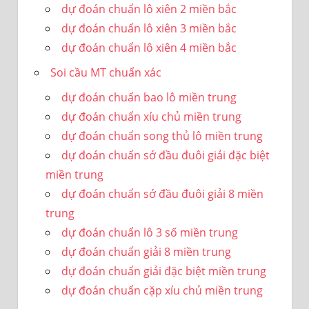
dự đoán chuẩn lô xiên 2 miền bắc
dự đoán chuẩn lô xiên 3 miền bắc
dự đoán chuẩn lô xiên 4 miền bắc
Soi cầu MT chuẩn xác
dự đoán chuẩn bao lô miền trung
dự đoán chuẩn xíu chủ miền trung
dự đoán chuẩn song thủ lô miền trung
dự đoán chuẩn sớ đầu đuôi giải đặc biệt
miền trung
dự đoán chuẩn sớ đầu đuôi giải 8 miền
trung
dự đoán chuẩn lô 3 số miền trung
dự đoán chuẩn giải 8 miền trung
dự đoán chuẩn giải đặc biệt miền trung
dự đoán chuẩn cặp xíu chủ miền trung