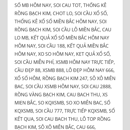
SỐ MB HÔM NAY, SOI CAU TOT, THỐNG KÊ
RỒNG BẠCH KIM, CHOT LO, SOI CẦU XỔ SỐ,
THỐNG KÊ XỔ SỐ MIỀN BẮC HÔM NAY, SOI
RỒNG BẠCH KIM, SOI CẦU LÔ MIỀN BẮC, CAU
LO MB, KẾT QUẢ XỔ SỐ MIỀN BẮC HÔM NAY
HÔM NAY, SOI CẦU 188, KẾT QUẢ MIỀN BẮC
HÔM NAY, XO SO HÔM NAY, KET QUẢ XỔ SỐ,
SOI CẦU MIỄN PHÍ, XSMB HÔM NAY TRỰC TIẾP,
CẦU ĐẸP 88, XSMB 888, LÔ ĐẸP HÔM NAY 666,
XỔ SỐ HÔM, RỒNG BẠCH KIM 247, SÔ XÔ MIÊN
BAC, SOI CẦU XSMB HÔM NAY, SOI CAU 2888,
RỒNG VÀNG BẠCH KIM, CAU BACH THU, XS
MIEN BẮC, SO KQXSMB, SO XO MIÊN BAC, SỐ
KQXSMB, SOI CẦU 777, TRỰC TIẾP KQXSMB, SỔ
KẾT QUA, SOI CAU BACH THU, LÔ TOP RỒNG
BẠCH KIM, SÔ XÔ MIÊN BẮC, CAU 666,