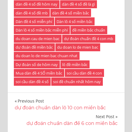
dàn đề 4 số đề hôm nay
dàn đề 4 số đề là gì
dàn đề 4 số đề mb
dàn đề 4 số miền bắc
Dàn đề 4 số miễn phí
Dàn lô 4 số miền bắc
Dàn lô 4 số miền bắc miễn phí
đề miền bắc chuẩn
du doan cau de mien bac
dự đoán chuẩn đề 4 con mb
dự đoán đề miền bắc
du doan lo de mien bac
du doan lo de mien bac chuan nhat
Dự đoán số de hôm nay
lô đề miền bắc
Mua dàn đề 4 SỐ miền bắc
soi cầu dàn đề 4 con
soi cầu dàn đề 4 số
soi đề chuẩn nhất hôm nay
Điều
Previous Post
dự đoán chuẩn dàn lô 10 con miền bắc
hướng
Next Post
bài
dự đoán chuẩn dàn đề 6 con miền bắc