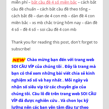
miễn phí –
bắt cầu đề 4 số miền bắc
– cách bắt
cả
cầu đề chuẩn – cách bắt cầu đề theo tổng –
nước.
cách bắt đề – dan de 4 con mb – dàn đề 4 con
miền bắc – xs mb chắc trúng hôm nay – dàn đề
4 số – đề 4 số – soi cầu đề 4 con mb
Thank you for reading this post, don't forget to
subscribe!
Chào mừng bạn đến với trang web
SOI CẦU VÍP của chúng tôi . Đây là trang mà
bạn có thể xem những bài viết chia sẻ kinh
nghiệm xổ số và hay nhất . Mỗi ngày và
nhận số siêu vip từ các chuyên gia của
chúng tôi. Cầu lô đề trên trang web SOI CẦU
VÍP đã được nghiên cứu . Và chon lọc kỹ
lưỡng nên các bạn yên tâm đầu tư theo