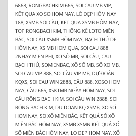
6868, RONGBACHKIM 666, SOI CẦU MB VIP,
KẾT QUA XO SO HOM NAY, LÔ ĐẸP HÔM NAY
188, XSMB SOI CẦU, KET QUA XSMB HÔM NAY,
TOP RONGBACHKIM, THỐNG KÊ LOTO MIỀN
BẮC, SOI CÂU XSMB HÔM NAY, BẠCH THỦ DE
HÔM NAY, XS MB HOM QUA, SOI CAU 888
2NHAY MIEN PHI, XO SÔ MB, SOI CÂU, CẦU
BẠCH THỦ, SOMIENBAC, XÔ SỐ MB, SỐ XO MB,
SOI CAU VIP 888, SOI CẦU VIP MB, DỰ ĐOÁN
KQXS, SOI CAU WIN 2888, CẦU 888, XOSO HOM
NAY, CẦU 666, XSKTMB NGÀY HÔM NAY, SOI
CÂU RÔNG BACH KIM, SOI CẦU WIN 2888, SOI
RÔNG BACH KIM, DU DOAN KQ XSMB, XO SỐ
HOM NAY, SO XÔ MIÊN BẮC, KẾT QUẢ SỔ XÔ
MIÊN BẮC HÔM NAY, XSMB XSMN KẾT QUẢ XỐ
SỐ MIỀN BẮC HÔM NAY, LO ĐEP HOM NAY, XỔ