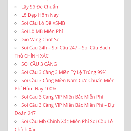
Lấy Số Đề Chuẩn
Lô Đẹp Hôm Nay
Soi Cầu Lô Đề XSMB
Soi Lô MB Miễn Phí
Gio Vang Chot So
Soi Cầu 24h – Soi Cầu 247 – Soi Cầu Bạch
Thủ CHÍNH XÁC
SOI CẦU 3 CÀNG
Soi Cầu 3 Càng 3 Miền Tỷ Lệ Trúng 99%
Soi Cầu 3 Càng Miền Nam Cực Chuẩn Miễn
Phí Hôm Nay 100%
Soi Cầu 3 Càng VIP Miền Bắc Miễn Phí
Soi Cầu 3 Càng VIP Miền Bắc Miễn Phí – Dự
Đoán 247
Soi Cầu Mb Chính Xác Miễn Phí Soi Cầu Lô
Chính Xác