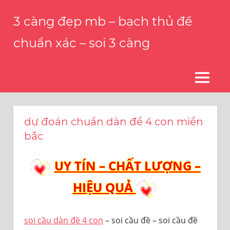
Skip
3 càng đẹp mb – bạch thủ đề
to
content
chuẩn xác – soi 3 càng
Chúng
tôi
tự
MENU
hào
là
sự
dự đoán chuẩn dàn đề 4 con miền
lựa
bắc
chọn
hàng
đầu
UY TÍN – CHẤT LƯỢNG –
của
hàng
HIỆU QUẢ
ngàn
khách
hàng
soi cầu dàn đề 4 con
– soi cầu đề – soi cầu đề
trên