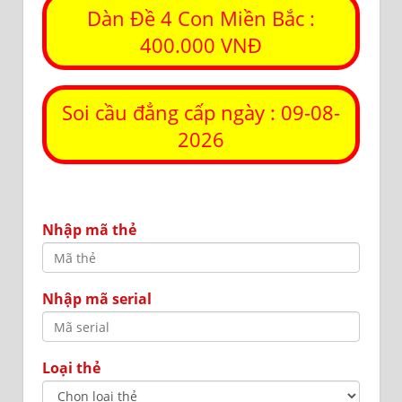
Dàn Đề 4 Con Miền Bắc :
400.000 VNĐ
Soi cầu đẳng cấp ngày : 09-08-
2026
Nhập mã thẻ
Nhập mã serial
Loại thẻ