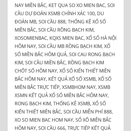
NAY MIỀN BẮC, KET QUA SO XO MIEN BAC, SOI
CẦU DỰ ĐOÁN XSMB CHÍNH XÁC 100, DU
ĐOÁN MB, SOI CẦU 888, THỐNG KÊ XỔ SỐ
MIỀN BẮC, SOI CẦU RỒNG BẠCH KIM,
XOSOMIENBAC, KQXS MIEN BAC, XỔ SỐ HÀ NỘI
HÔM NAY, SOI CẦU MB RỒNG BẠCH KIM, XỔ
SỐ MIỀN BẮC HÔM QUẢ, SOI CAU RONG BẠCH
KIM, SOI CẦU MIỀN BẮC, RỒNG BẠCH KIM
CHỐT SỐ HÔM NAY, XỔ SỐ KIẾN THIẾT MIỀN
BẮC HÔM NAY, KẾT QUẢ XỔ SỐ XSMB, XỔ SỐ
MIỀN BẮC TRỰC TIẾP, XSMBHOM NAY, XSMB
XSMN KẾT QUẢ XỔ SỐ MIỀN BẮC HÔM NAY,
RONG BẠCH KIM, THỐNG KÊ XSMB, XỔ SỐ
KIẾN THIẾT MIÊN BẮC, SOI CẦU MIỄN PHÍ 888,
XO SO MIEN BAC HOM NAY, SỔ XÔ MIÊN BẮC
HÔM NAY, SOI CẦU 666, TRỰC TIẾP KẾT QUẢ