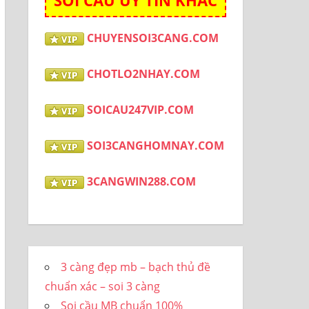
CHUYENSOI3CANG.COM
CHOTLO2NHAY.COM
SOICAU247VIP.COM
SOI3CANGHOMNAY.COM
3CANGWIN288.COM
3 càng đẹp mb – bạch thủ đề
chuẩn xác – soi 3 càng
Soi cầu MB chuẩn 100%