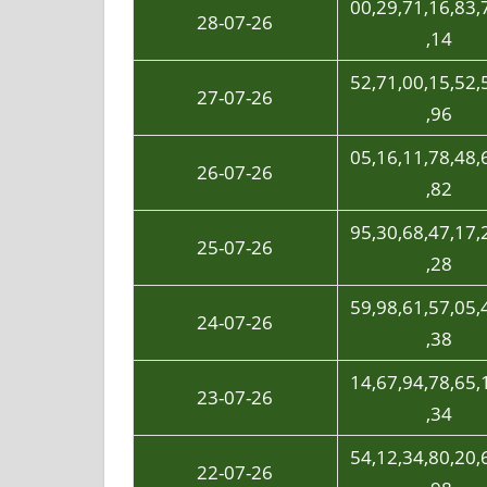
00,29,71,16,83,
28-07-26
,14
52,71,00,15,52,
27-07-26
,96
05,16,11,78,48,
26-07-26
,82
95,30,68,47,17,
25-07-26
,28
59,98,61,57,05,
24-07-26
,38
14,67,94,78,65,
23-07-26
,34
54,12,34,80,20,
22-07-26