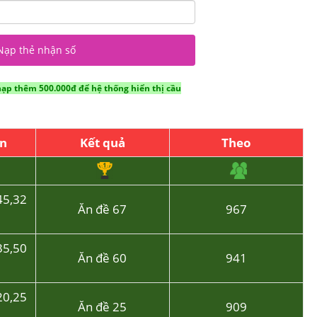
nạp thêm 500.000đ để hệ thống hiển thị cầu
on
Kết quả
Theo
45,32
Ăn đề 67
967
35,50
Ăn đề 60
941
20,25
Ăn đề 25
909