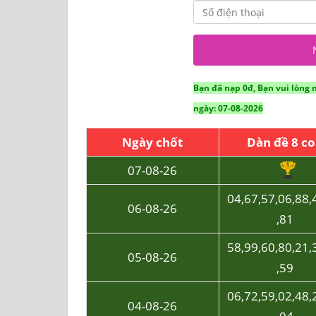
Bạn đã nạp 0đ, Bạn vui lòng 
ngày: 07-08-2026
Ngày chốt
Dàn đề 8 c
07-08-26
04,67,57,06,88,
06-08-26
,81
58,99,60,80,21,
05-08-26
,59
06,72,59,02,48,
04-08-26