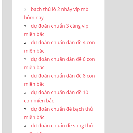
bạch thủ lô 2 nháy víp mb
hôm nay
dự đoán chuẩn 3 càng víp
miền bắc
dự đoán chuẩn dàn đề 4 con
miền bắc
dự đoán chuẩn dàn đề 6 con
miền bắc
dự đoán chuẩn dàn đề 8 con
miền bắc
dự đoán chuẩn dàn đề 10
con miền bắc
dự đoán chuẩn đề bạch thủ
miền bắc
dự đoán chuẩn đề song thủ