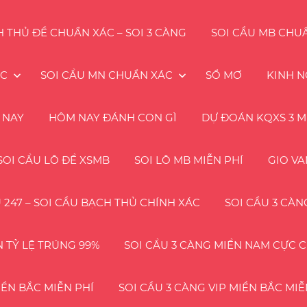
H THỦ ĐỀ CHUẨN XÁC – SOI 3 CÀNG
SOI CẦU MB CHU
ÁC
SOI CẦU MN CHUẨN XÁC
SỔ MƠ
KINH N
 NAY
HÔM NAY ĐÁNH CON GÌ
DỰ ĐOÁN KQXS 3 M
SOI CẦU LÔ ĐỀ XSMB
SOI LÔ MB MIỄN PHÍ
GIO V
U 247 – SOI CẦU BẠCH THỦ CHÍNH XÁC
SOI CẦU 3 CÀN
N TỶ LỆ TRÚNG 99%
SOI CẦU 3 CÀNG MIỀN NAM CỰC 
IỀN BẮC MIỄN PHÍ
SOI CẦU 3 CÀNG VIP MIỀN BẮC MIỄ