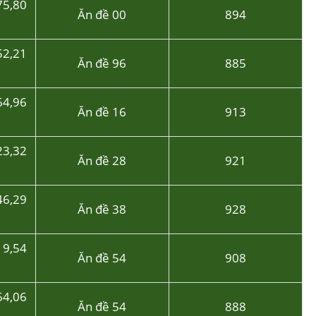
75,80
Ăn đề 00
894
52,21
Ăn đề 96
885
64,96
Ăn đề 16
913
23,32
Ăn đề 28
921
46,29
Ăn đề 38
928
19,54
Ăn đề 54
908
64,06
Ăn đề 54
888