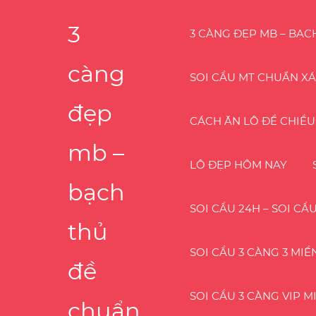
Skip
3
to
3 CÀNG ĐẸP MB – BẠC
content
càng
SOI CẦU MT CHUẨN X
đẹp
CÁCH ĂN LÔ ĐỀ CHIỀU
mb –
LÔ ĐẸP HÔM NAY
bạch
SOI CẦU 24H – SOI CẦ
thủ
SOI CẦU 3 CÀNG 3 MIỀ
đề
SOI CẦU 3 CÀNG VIP M
chuẩn