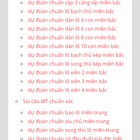
dự đoán chuẩn cặp 3 càng víp miền bắc
dự đoán chuẩn lô bạch thủ miền bắc
dự đoán chuẩn dàn lô 4 con miền bắc
dự đoán chuẩn dàn lô 6 con miền bắc
dự đoán chuẩn dàn lô 8 con miền bắc
dự đoán chuẩn dàn lô 10 con miền bắc
dự đoán chuẩn lô bạch thủ kép miền bắc
dự đoán chuẩn lô song thủ kép miền bắc
dự đoán chuẩn lô xiên 2 miền bắc
dự đoán chuẩn lô xiên 3 miền bắc
dự đoán chuẩn lô xiên 4 miền bắc
Soi cầu MT chuẩn xác
dự đoán chuẩn bao lô miền trung
dự đoán chuẩn xíu chủ miền trung
dự đoán chuẩn song thủ lô miền trung
dự đoán chuẩn sớ đầu đuôi giải đặc biệt