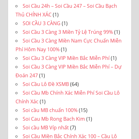
Soi Cầu 24h – Soi Cầu 247 – Soi Cầu Bạch
Thủ CHÍNH XÁC
(1)
SOI CẦU 3 CÀNG
(1)
Soi Cầu 3 Càng 3 Miền Tỷ Lệ Trúng 99%
(1)
Soi Cầu 3 Càng Miền Nam Cực Chuẩn Miễn
Phí Hôm Nay 100%
(1)
Soi Cầu 3 Càng VIP Miền Bắc Miễn Phí
(1)
Soi Cầu 3 Càng VIP Miền Bắc Miễn Phí – Dự
Đoán 247
(1)
Soi Cầu Lô Đề XSMB
(64)
Soi Cầu Mb Chính Xác Miễn Phí Soi Cầu Lô
Chính Xác
(1)
Soi cầu MB chuẩn 100%
(15)
Soi Cau Mb Rong Bach Kim
(1)
Soi cầu MB Víp nhất
(7)
Soi Cầu Miền Bắc Chính Xác 100 – Cầu Lô