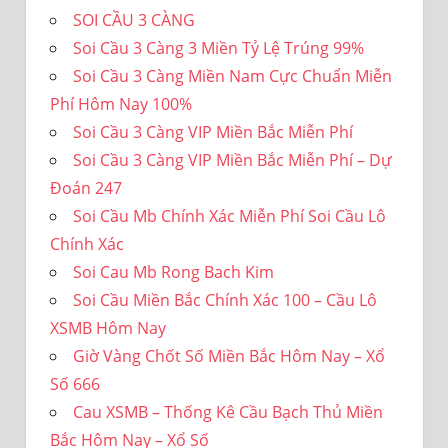
SOI CẦU 3 CÀNG
Soi Cầu 3 Càng 3 Miền Tỷ Lệ Trúng 99%
Soi Cầu 3 Càng Miền Nam Cực Chuẩn Miễn
Phí Hôm Nay 100%
Soi Cầu 3 Càng VIP Miền Bắc Miễn Phí
Soi Cầu 3 Càng VIP Miền Bắc Miễn Phí – Dự
Đoán 247
Soi Cầu Mb Chính Xác Miễn Phí Soi Cầu Lô
Chính Xác
Soi Cau Mb Rong Bach Kim
Soi Cầu Miền Bắc Chính Xác 100 – Cầu Lô
XSMB Hôm Nay
Giờ Vàng Chốt Số Miền Bắc Hôm Nay – Xổ
Số 666
Cau XSMB – Thống Kê Cầu Bạch Thủ Miền
Bắc Hôm Nay – Xổ Số