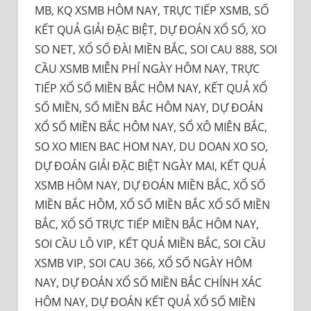
MB, KQ XSMB HÔM NAY, TRỰC TIẾP XSMB, SỐ
KẾT QUẢ GIẢI ĐẶC BIỆT, DỰ ĐOÁN XỔ SỐ, XO
SO NET, XỔ SỐ ĐÀI MIỀN BẮC, SOI CAU 888, SOI
CẦU XSMB MIỄN PHÍ NGÀY HÔM NAY, TRỰC
TIẾP XỔ SỐ MIỀN BẮC HÔM NAY, KẾT QUẢ XỔ
SỐ MIỀN, SỐ MIỀN BẮC HÔM NAY, DỰ ĐOÁN
XỔ SỐ MIỀN BẮC HÔM NAY, SỔ XÔ MIÊN BẮC,
SO XO MIEN BAC HOM NAY, DU DOAN XO SO,
DỰ ĐOÁN GIẢI ĐẶC BIỆT NGÀY MAI, KẾT QUẢ
XSMB HÔM NAY, DỰ ĐOÁN MIỀN BẮC, XỔ SỐ
MIỀN BẮC HÔM, XỔ SỐ MIỀN BẮC XỔ SỐ MIỀN
BẮC, XỔ SỐ TRỰC TIẾP MIỀN BẮC HÔM NAY,
SOI CẦU LÔ VIP, KẾT QUẢ MIỀN BẮC, SOI CẦU
XSMB VIP, SOI CAU 366, XỔ SỐ NGÀY HÔM
NAY, DỰ ĐOÁN XỔ SỐ MIỀN BẮC CHÍNH XÁC
HÔM NAY, DỰ ĐOÁN KẾT QUẢ XỔ SỐ MIỀN