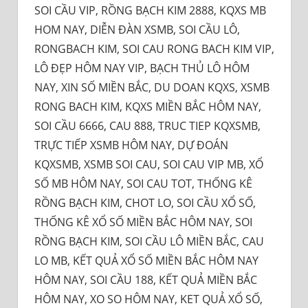
SOI CẦU VIP, RỒNG BẠCH KIM 2888, KQXS MB
HOM NAY, DIỄN ĐÀN XSMB, SOI CẦU LÔ,
RONGBACH KIM, SOI CAU RONG BACH KIM VIP,
LÔ ĐẸP HÔM NAY VIP, BẠCH THỦ LÔ HÔM
NAY, XIN SỐ MIỀN BẮC, DU DOAN KQXS, XSMB
RONG BACH KIM, KQXS MIỀN BẮC HÔM NAY,
SOI CẦU 6666, CAU 888, TRUC TIEP KQXSMB,
TRỰC TIẾP XSMB HÔM NAY, DỰ ĐOÁN
KQXSMB, XSMB SOI CAU, SOI CAU VIP MB, XỔ
SỐ MB HÔM NAY, SOI CAU TOT, THỐNG KÊ
RỒNG BẠCH KIM, CHOT LO, SOI CẦU XỔ SỐ,
THỐNG KÊ XỔ SỐ MIỀN BẮC HÔM NAY, SOI
RỒNG BẠCH KIM, SOI CẦU LÔ MIỀN BẮC, CAU
LO MB, KẾT QUẢ XỔ SỐ MIỀN BẮC HÔM NAY
HÔM NAY, SOI CẦU 188, KẾT QUẢ MIỀN BẮC
HÔM NAY, XO SO HÔM NAY, KET QUẢ XỔ SỐ,