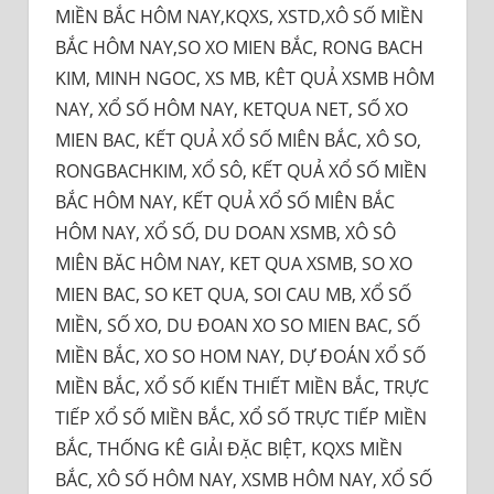
MIỀN BẮC HÔM NAY,KQXS, XSTD,XÔ SỐ MIỀN
BẮC HÔM NAY,SO XO MIEN BẮC, RONG BACH
KIM, MINH NGOC, XS MB, KÊT QUẢ XSMB HÔM
NAY, XỔ SỐ HÔM NAY, KETQUA NET, SỐ XO
MIEN BAC, KẾT QUẢ XỔ SỐ MIÊN BẮC, XÔ SO,
RONGBACHKIM, XỔ SÔ, KẾT QUẢ XỔ SỐ MIỀN
BẮC HÔM NAY, KẾT QUẢ XỔ SỐ MIÊN BẮC
HÔM NAY, XỔ SỐ, DU DOAN XSMB, XÔ SÔ
MIÊN BĂC HÔM NAY, KET QUA XSMB, SO XO
MIEN BAC, SO KET QUA, SOI CAU MB, XỔ SỐ
MIỀN, SỐ XO, DU ĐOAN XO SO MIEN BAC, SỐ
MIỀN BẮC, XO SO HOM NAY, DỰ ĐOÁN XỔ SỐ
MIỀN BẮC, XỔ SỐ KIẾN THIẾT MIỀN BẮC, TRỰC
TIẾP XỔ SỐ MIỀN BẮC, XỔ SỐ TRỰC TIẾP MIỀN
BẮC, THỐNG KÊ GIẢI ĐẶC BIỆT, KQXS MIỀN
BẮC, XÔ SỐ HÔM NAY, XSMB HÔM NAY, XỔ SỐ