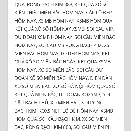
QUA, RONG BACH KIM 888, KẾT QUẢ XỔ SỐ
KIẾN THIẾT MIỀN BẮC HÔM NAY, CẶP LÔ ĐẸP
HÔM NAY, XS MB HOM NAY, XSMB HÔM QUA,
KẾT QUẢ XỔ SỐ HÔM NAY XSMB, SOI CAU VIP,
DU DOAN XSMB HOM NAY, SOI CẦU MIỀN BẮC
HÔM NAY, SOI CAU MB RONG BACH KIM, XS
MIEN BAC HOM NAY, LO DEP HOM NAY, KẾT
QUẢ XỔ SỐ MIỀN BẮC NGÀY, KET QUA XSMB
HOM NAY, XO SO MIỀN BẮC, SOI CẦU DỰ
ĐOÁN XỔ SỐ MIỀN BẮC HÔM NAY, DIỄN ĐÀN
XỔ SỐ MIỀN BẮC, XỔ SỐ HÀ NỘI HÔM QUA, SỔ
KẾT QUẢ MIỀN BẮC, DU DOAN KQXSMB, SOI
CẦU BẠCH THỦ, XO MIEN BAC, SOI RONG
BACH KIM, KQXS NET, LÔ ĐỀ HÔM NAY, XSMB
HOM QUA, SOI CẦU BẠCH KIM, XOSO MIEN
BAC, RỒNG BẠCH KIM 888, SOI CAU MIEN PHI,