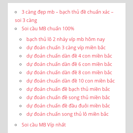
3 càng đẹp mb – bạch thủ đề chuẩn xác –
soi 3 càng
Soi cầu MB chuẩn 100%
bạch thủ lô 2 nháy víp mb hôm nay
dự đoán chuẩn 3 càng víp miền bắc
dự đoán chuẩn dàn đề 4 con miền bắc
dự đoán chuẩn dàn đề 6 con miền bắc
dự đoán chuẩn dàn đề 8 con miền bắc
dự đoán chuẩn dàn đề 10 con miền bắc
dự đoán chuẩn đề bạch thủ miền bắc
dự đoán chuẩn đề song thủ miền bắc
dự đoán chuẩn đề đầu đuôi miền bắc
dự đoán chuẩn song thủ lô miền bắc
Soi cầu MB Víp nhất