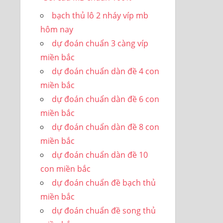
bạch thủ lô 2 nháy víp mb
hôm nay
dự đoán chuẩn 3 càng víp
miền bắc
dự đoán chuẩn dàn đề 4 con
miền bắc
dự đoán chuẩn dàn đề 6 con
miền bắc
dự đoán chuẩn dàn đề 8 con
miền bắc
dự đoán chuẩn dàn đề 10
con miền bắc
dự đoán chuẩn đề bạch thủ
miền bắc
dự đoán chuẩn đề song thủ