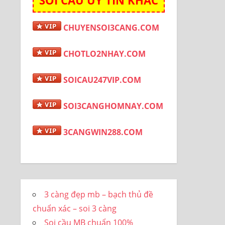
CHUYENSOI3CANG.COM
CHOTLO2NHAY.COM
SOICAU247VIP.COM
SOI3CANGHOMNAY.COM
3CANGWIN288.COM
3 càng đẹp mb – bạch thủ đề
chuẩn xác – soi 3 càng
Soi cầu MB chuẩn 100%