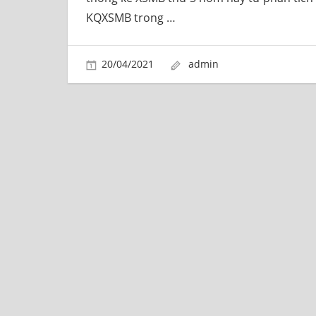
ngàn
KQXSMB trong
…
khách
hàng
trên
20/04/2021
admin
cả
nước.