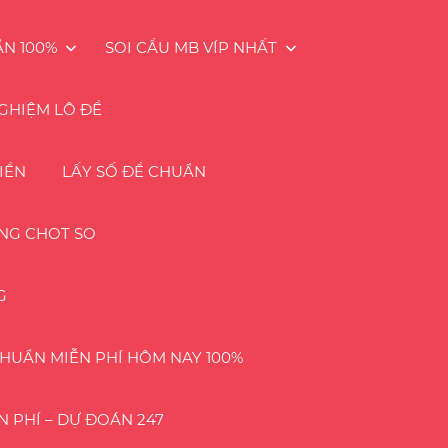
ẨN 100%
SOI CẦU MB VÍP NHẤT
GHIỆM LÔ ĐỀ
IỀN
LẤY SỐ ĐỀ CHUẨN
ANG CHOT SO
G
CHUẨN MIỄN PHÍ HÔM NAY 100%
N PHÍ – DỰ ĐOÁN 247