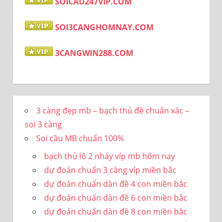
SOICAU247VIP.COM
SOI3CANGHOMNAY.COM
3CANGWIN288.COM
3 càng đẹp mb – bạch thủ đề chuẩn xác –
soi 3 càng
Soi cầu MB chuẩn 100%
bạch thủ lô 2 nháy víp mb hôm nay
dự đoán chuẩn 3 càng víp miền bắc
dự đoán chuẩn dàn đề 4 con miền bắc
dự đoán chuẩn dàn đề 6 con miền bắc
dự đoán chuẩn dàn đề 8 con miền bắc