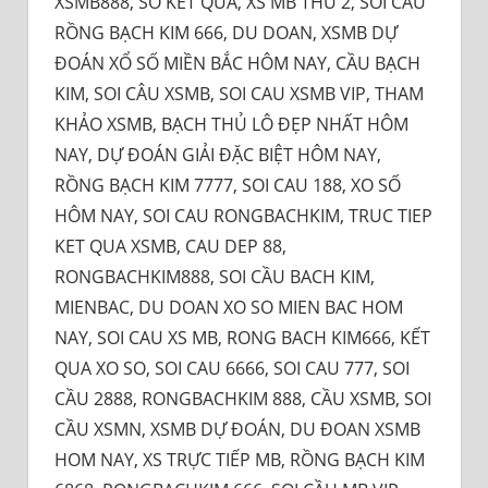
XSMB888, SỔ KET QUẢ, XS MB THU 2, SOI CẦU
RỒNG BẠCH KIM 666, DU DOAN, XSMB DỰ
ĐOÁN XỔ SỐ MIỀN BẮC HÔM NAY, CẦU BẠCH
KIM, SOI CÂU XSMB, SOI CAU XSMB VIP, THAM
KHẢO XSMB, BẠCH THỦ LÔ ĐẸP NHẤT HÔM
NAY, DỰ ĐOÁN GIẢI ĐẶC BIỆT HÔM NAY,
RỒNG BẠCH KIM 7777, SOI CAU 188, XO SỐ
HÔM NAY, SOI CAU RONGBACHKIM, TRUC TIEP
KET QUA XSMB, CAU DEP 88,
RONGBACHKIM888, SOI CẦU BACH KIM,
MIENBAC, DU DOAN XO SO MIEN BAC HOM
NAY, SOI CAU XS MB, RONG BACH KIM666, KẾT
QUA XO SO, SOI CAU 6666, SOI CAU 777, SOI
CẦU 2888, RONGBACHKIM 888, CẦU XSMB, SOI
CẦU XSMN, XSMB DỰ ĐOÁN, DU ĐOAN XSMB
HOM NAY, XS TRỰC TIẾP MB, RỒNG BẠCH KIM