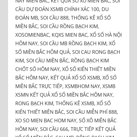
NAY MIỀN BẮC, KET QUA SO XO MIEN BAC, SOI
CẦU DỰ ĐOÁN XSMB CHÍNH XÁC 100, DU
ĐOÁN MB, SOI CẦU 888, THỐNG KÊ XỔ SỐ
MIỀN BẮC, SOI CẦU RỒNG BẠCH KIM,
XOSOMIENBAC, KQXS MIEN BAC, XỔ SỐ HÀ NỘI
HÔM NAY, SOI CẦU MB RỒNG BẠCH KIM, XỔ
SỐ MIỀN BẮC HÔM QUẢ, SOI CAU RONG BẠCH
KIM, SOI CẦU MIỀN BẮC, RỒNG BẠCH KIM
CHỐT SỐ HÔM NAY, XỔ SỐ KIẾN THIẾT MIỀN
BẮC HÔM NAY, KẾT QUẢ XỔ SỐ XSMB, XỔ SỐ
MIỀN BẮC TRỰC TIẾP, XSMBHOM NAY, XSMB
XSMN KẾT QUẢ XỔ SỐ MIỀN BẮC HÔM NAY,
RONG BẠCH KIM, THỐNG KÊ XSMB, XỔ SỐ
KIẾN THIẾT MIÊN BẮC, SOI CẦU MIỄN PHÍ 888,
XO SO MIEN BAC HOM NAY, SỔ XÔ MIÊN BẮC
HÔM NAY, SOI CẦU 666, TRỰC TIẾP KẾT QUẢ