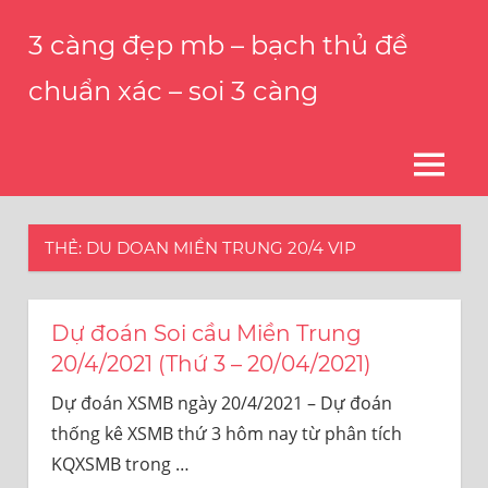
Skip
3 càng đẹp mb – bạch thủ đề
to
content
chuẩn xác – soi 3 càng
Chúng
tôi
tự
MENU
hào
là
sự
THẺ:
DU DOAN MIỀN TRUNG 20/4 VIP
lựa
chọn
hàng
Dự đoán Soi cầu Miền Trung
đầu
20/4/2021 (Thứ 3 – 20/04/2021)
của
hàng
Dự đoán XSMB ngày 20/4/2021 – Dự đoán
ngàn
thống kê XSMB thứ 3 hôm nay từ phân tích
khách
hàng
KQXSMB trong
…
trên