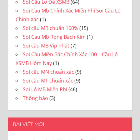
Soi Cầu Lô Đề XSMB
(64)
Soi Cầu Mb Chính Xác Miễn Phí Soi Cầu Lô
Chính Xác
(1)
Soi cầu MB chuẩn 100%
(15)
Soi Cau Mb Rong Bach Kim
(1)
Soi cầu MB Víp nhất
(7)
Soi Cầu Miền Bắc Chính Xác 100 – Cầu Lô
XSMB Hôm Nay
(1)
Soi cầu MN chuẩn xác
(9)
Soi cầu MT chuẩn xác
(9)
Soi Lô MB Miễn Phí
(46)
Thông báo
(3)
BÀI VIẾT MỚI