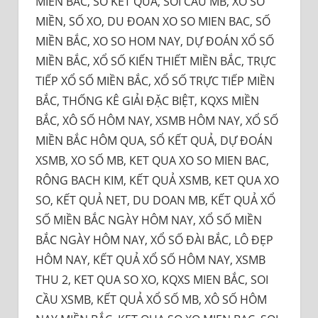
MIEN BAC, SO KET QUA, SOI CAU MB, XỔ SỐ
MIỀN, SỐ XO, DU ĐOAN XO SO MIEN BAC, SỐ
MIỀN BẮC, XO SO HOM NAY, DỰ ĐOÁN XỔ SỐ
MIỀN BẮC, XỔ SỐ KIẾN THIẾT MIỀN BẮC, TRỰC
TIẾP XỔ SỐ MIỀN BẮC, XỔ SỐ TRỰC TIẾP MIỀN
BẮC, THỐNG KÊ GIẢI ĐẶC BIỆT, KQXS MIỀN
BẮC, XÔ SỐ HÔM NAY, XSMB HÔM NAY, XỔ SỐ
MIỀN BẮC HÔM QUA, SỔ KẾT QUẢ, DỰ ĐOÁN
XSMB, XO SỐ MB, KET QUA XO SO MIEN BAC,
RÔNG BACH KIM, KẾT QUẢ XSMB, KET QUA XO
SO, KẾT QUẢ NET, DU DOAN MB, KẾT QUẢ XỔ
SỐ MIỀN BẮC NGÀY HÔM NAY, XỔ SỐ MIỀN
BẮC NGÀY HÔM NAY, XỔ SỐ ĐÀI BẮC, LÔ ĐẸP
HÔM NAY, KẾT QUẢ XỔ SỐ HÔM NAY, XSMB
THU 2, KET QUA SO XO, KQXS MIEN BẮC, SOI
CẦU XSMB, KẾT QUẢ XỔ SỐ MB, XÔ SỐ HÔM