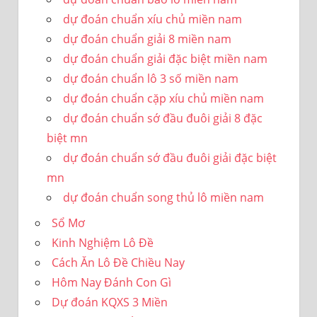
dự đoán chuẩn xíu chủ miền nam
dự đoán chuẩn giải 8 miền nam
dự đoán chuẩn giải đặc biệt miền nam
dự đoán chuẩn lô 3 số miền nam
dự đoán chuẩn cặp xíu chủ miền nam
dự đoán chuẩn sớ đầu đuôi giải 8 đặc
biệt mn
dự đoán chuẩn sớ đầu đuôi giải đặc biệt
mn
dự đoán chuẩn song thủ lô miền nam
Sổ Mơ
Kinh Nghiệm Lô Đề
Cách Ăn Lô Đề Chiều Nay
Hôm Nay Đánh Con Gì
Dự đoán KQXS 3 Miền