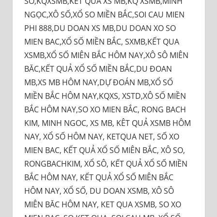
SỐ,KQXSMB,KET QUA XS MB,KQ XSMB,MINH
NGỌC,XÔ SỐ,XỔ SO MIỀN BẮC,SOI CAU MIEN
PHI 888,DU DOAN XS MB,DU DOAN XO SO
MIEN BAC,XỔ SỐ MIỀN BẮC, SXMB,KẾT QUA
XSMB,XỔ SỐ MIÊN BẮC HÔM NAY,XÔ SÔ MIÊN
BĂC,KẾT QUẢ XỔ SỐ MIỀN BẮC,DU ĐOAN
MB,XS MB HÔM NAY,DỰ ĐOÁN MB,XỔ SỐ
MIỀN BẮC HÔM NAY,KQXS, XSTD,XÔ SỐ MIỀN
BẮC HÔM NAY,SO XO MIEN BẮC, RONG BACH
KIM, MINH NGOC, XS MB, KÊT QUẢ XSMB HÔM
NAY, XỔ SỐ HÔM NAY, KETQUA NET, SỐ XO
MIEN BAC, KẾT QUẢ XỔ SỐ MIÊN BẮC, XÔ SO,
RONGBACHKIM, XỔ SÔ, KẾT QUẢ XỔ SỐ MIỀN
BẮC HÔM NAY, KẾT QUẢ XỔ SỐ MIÊN BẮC
HÔM NAY, XỔ SỐ, DU DOAN XSMB, XÔ SÔ
MIÊN BĂC HÔM NAY, KET QUA XSMB, SO XO