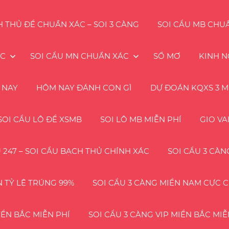
H THỦ ĐỀ CHUẨN XÁC – SOI 3 CÀNG
SOI CẦU MB CHU
ÁC
SOI CẦU MN CHUẨN XÁC
SỔ MƠ
KINH N
 NAY
HÔM NAY ĐÁNH CON GÌ
DỰ ĐOÁN KQXS 3 M
SOI CẦU LÔ ĐỀ XSMB
SOI LÔ MB MIỄN PHÍ
GIO V
U 247 – SOI CẦU BẠCH THỦ CHÍNH XÁC
SOI CẦU 3 CÀN
N TỶ LỆ TRÚNG 99%
SOI CẦU 3 CÀNG MIỀN NAM CỰC 
IỀN BẮC MIỄN PHÍ
SOI CẦU 3 CÀNG VIP MIỀN BẮC MIỄ