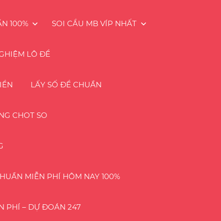
ẨN 100%
SOI CẦU MB VÍP NHẤT
GHIỆM LÔ ĐỀ
IỀN
LẤY SỐ ĐỀ CHUẨN
ANG CHOT SO
G
CHUẨN MIỄN PHÍ HÔM NAY 100%
N PHÍ – DỰ ĐOÁN 247