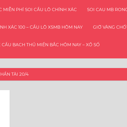
C MIỄN PHÍ SOI CẦU LÔ CHÍNH XÁC
SOI CAU MB RON
ÍNH XÁC 100 – CẦU LÔ XSMB HÔM NAY
GIỜ VÀNG CHỐT
 CẦU BẠCH THỦ MIỀN BẮC HÔM NAY – XỔ SỐ
HẦN TÀI 20/4