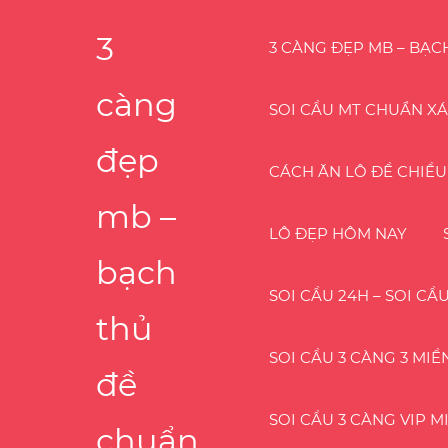
Skip
3
to
3 CÀNG ĐẸP MB – BẠC
content
càng
SOI CẦU MT CHUẨN X
đẹp
CÁCH ĂN LÔ ĐỀ CHIỀU
mb –
LÔ ĐẸP HÔM NAY
bạch
SOI CẦU 24H – SOI CẦ
thủ
SOI CẦU 3 CÀNG 3 MIỀ
đề
SOI CẦU 3 CÀNG VIP M
chuẩn