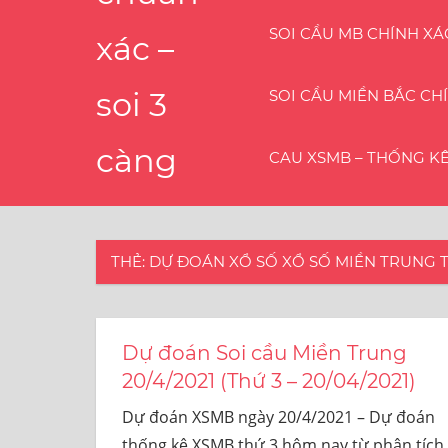
SOI CẦU MB CHÍNH XÁ
xác –
soi 3
SOI CẦU MIỀN BẮC CH
càng
CAU XSMB – THỐNG KÊ
Chúng
tôi
tự
THẺ:
DỰ ĐOÁN XỔ SỐ XỔ SỐ MIỀN TRUNG T
hào
là
sự
lựa
Dự đoán Soi cầu Miền Trung
chọn
hàng
20/4/2021 (Thứ 3 – 20/04/2021)
đầu
Dự đoán XSMB ngày 20/4/2021 – Dự đoán
của
hàng
thống kê XSMB thứ 3 hôm nay từ phân tích