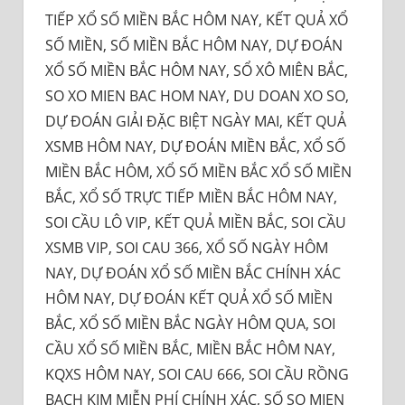
TIẾP XỔ SỐ MIỀN BẮC HÔM NAY, KẾT QUẢ XỔ
SỐ MIỀN, SỐ MIỀN BẮC HÔM NAY, DỰ ĐOÁN
XỔ SỐ MIỀN BẮC HÔM NAY, SỔ XÔ MIÊN BẮC,
SO XO MIEN BAC HOM NAY, DU DOAN XO SO,
DỰ ĐOÁN GIẢI ĐẶC BIỆT NGÀY MAI, KẾT QUẢ
XSMB HÔM NAY, DỰ ĐOÁN MIỀN BẮC, XỔ SỐ
MIỀN BẮC HÔM, XỔ SỐ MIỀN BẮC XỔ SỐ MIỀN
BẮC, XỔ SỐ TRỰC TIẾP MIỀN BẮC HÔM NAY,
SOI CẦU LÔ VIP, KẾT QUẢ MIỀN BẮC, SOI CẦU
XSMB VIP, SOI CAU 366, XỔ SỐ NGÀY HÔM
NAY, DỰ ĐOÁN XỔ SỐ MIỀN BẮC CHÍNH XÁC
HÔM NAY, DỰ ĐOÁN KẾT QUẢ XỔ SỐ MIỀN
BẮC, XỔ SỐ MIỀN BẮC NGÀY HÔM QUA, SOI
CẦU XỔ SỐ MIỀN BẮC, MIỀN BẮC HÔM NAY,
KQXS HÔM NAY, SOI CAU 666, SOI CẦU RỒNG
BẠCH KIM MIỄN PHÍ CHÍNH XÁC, SỐ SO MIEN