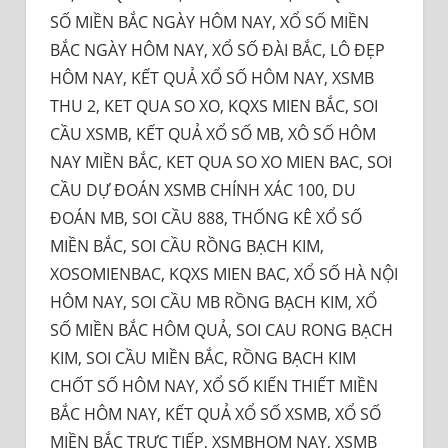
SỐ MIỀN BẮC NGÀY HÔM NAY, XỔ SỐ MIỀN
BẮC NGÀY HÔM NAY, XỔ SỐ ĐÀI BẮC, LÔ ĐẸP
HÔM NAY, KẾT QUẢ XỔ SỐ HÔM NAY, XSMB
THU 2, KET QUA SO XO, KQXS MIEN BẮC, SOI
CẦU XSMB, KẾT QUẢ XỔ SỐ MB, XÔ SỐ HÔM
NAY MIỀN BẮC, KET QUA SO XO MIEN BAC, SOI
CẦU DỰ ĐOÁN XSMB CHÍNH XÁC 100, DU
ĐOÁN MB, SOI CẦU 888, THỐNG KÊ XỔ SỐ
MIỀN BẮC, SOI CẦU RỒNG BẠCH KIM,
XOSOMIENBAC, KQXS MIEN BAC, XỔ SỐ HÀ NỘI
HÔM NAY, SOI CẦU MB RỒNG BẠCH KIM, XỔ
SỐ MIỀN BẮC HÔM QUẢ, SOI CAU RONG BẠCH
KIM, SOI CẦU MIỀN BẮC, RỒNG BẠCH KIM
CHỐT SỐ HÔM NAY, XỔ SỐ KIẾN THIẾT MIỀN
BẮC HÔM NAY, KẾT QUẢ XỔ SỐ XSMB, XỔ SỐ
MIỀN BẮC TRỰC TIẾP, XSMBHOM NAY, XSMB