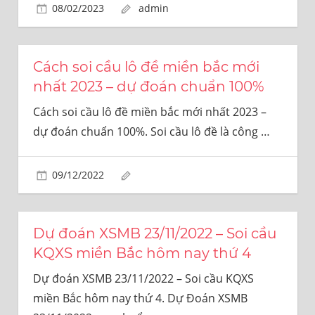
08/02/2023
admin
cả
nước.
Cách soi cầu lô đề miền bắc mới
nhất 2023 – dự đoán chuẩn 100%
Cách soi cầu lô đề miền bắc mới nhất 2023 –
dự đoán chuẩn 100%. Soi cầu lô đề là công
…
09/12/2022
Dự đoán XSMB 23/11/2022 – Soi cầu
KQXS miền Bắc hôm nay thứ 4
Dự đoán XSMB 23/11/2022 – Soi cầu KQXS
miền Bắc hôm nay thứ 4. Dự Đoán XSMB