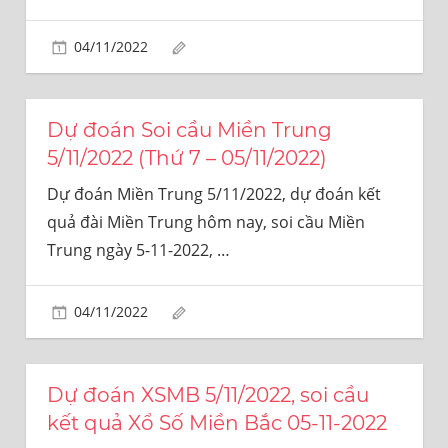
04/11/2022
Dự đoán Soi cầu Miền Trung
5/11/2022 (Thứ 7 – 05/11/2022)
Dự đoán Miền Trung 5/11/2022, dự đoán kết
quả đài Miền Trung hôm nay, soi cầu Miền
Trung ngày 5-11-2022,
…
04/11/2022
Dự đoán XSMB 5/11/2022, soi cầu
kết quả Xổ Số Miền Bắc 05-11-2022