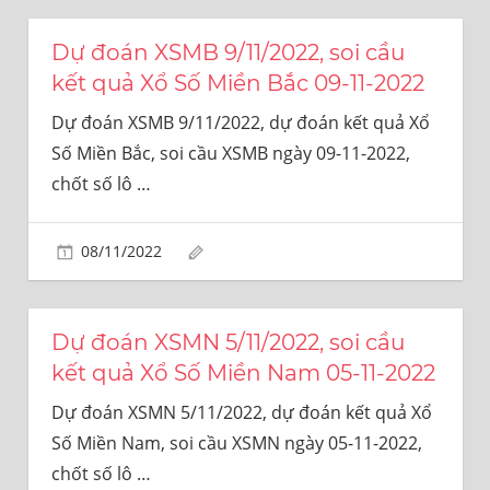
Dự đoán XSMB 9/11/2022, soi cầu
kết quả Xổ Số Miền Bắc 09-11-2022
Dự đoán XSMB 9/11/2022, dự đoán kết quả Xổ
Số Miền Bắc, soi cầu XSMB ngày 09-11-2022,
chốt số lô
…
08/11/2022
Dự đoán XSMN 5/11/2022, soi cầu
kết quả Xổ Số Miền Nam 05-11-2022
Dự đoán XSMN 5/11/2022, dự đoán kết quả Xổ
Số Miền Nam, soi cầu XSMN ngày 05-11-2022,
chốt số lô
…