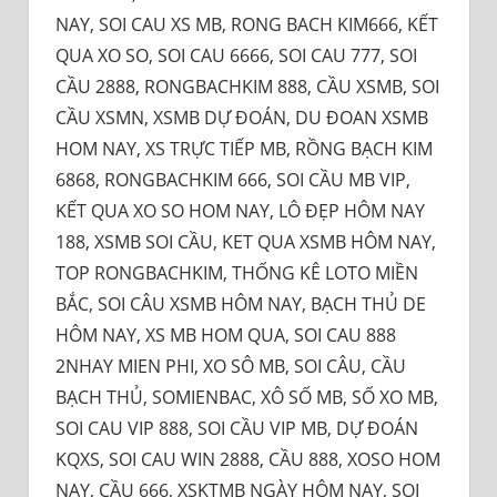
NAY, SOI CAU XS MB, RONG BACH KIM666, KẾT
QUA XO SO, SOI CAU 6666, SOI CAU 777, SOI
CẦU 2888, RONGBACHKIM 888, CẦU XSMB, SOI
CẦU XSMN, XSMB DỰ ĐOÁN, DU ĐOAN XSMB
HOM NAY, XS TRỰC TIẾP MB, RỒNG BẠCH KIM
6868, RONGBACHKIM 666, SOI CẦU MB VIP,
KẾT QUA XO SO HOM NAY, LÔ ĐẸP HÔM NAY
188, XSMB SOI CẦU, KET QUA XSMB HÔM NAY,
TOP RONGBACHKIM, THỐNG KÊ LOTO MIỀN
BẮC, SOI CÂU XSMB HÔM NAY, BẠCH THỦ DE
HÔM NAY, XS MB HOM QUA, SOI CAU 888
2NHAY MIEN PHI, XO SÔ MB, SOI CÂU, CẦU
BẠCH THỦ, SOMIENBAC, XÔ SỐ MB, SỐ XO MB,
SOI CAU VIP 888, SOI CẦU VIP MB, DỰ ĐOÁN
KQXS, SOI CAU WIN 2888, CẦU 888, XOSO HOM
NAY, CẦU 666, XSKTMB NGÀY HÔM NAY, SOI