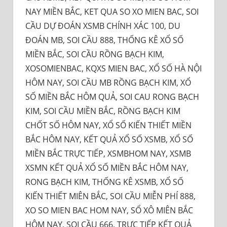
NAY MIỀN BẮC, KET QUA SO XO MIEN BAC, SOI
CẦU DỰ ĐOÁN XSMB CHÍNH XÁC 100, DU
ĐOÁN MB, SOI CẦU 888, THỐNG KÊ XỔ SỐ
MIỀN BẮC, SOI CẦU RỒNG BẠCH KIM,
XOSOMIENBAC, KQXS MIEN BAC, XỔ SỐ HÀ NỘI
HÔM NAY, SOI CẦU MB RỒNG BẠCH KIM, XỔ
SỐ MIỀN BẮC HÔM QUẢ, SOI CAU RONG BẠCH
KIM, SOI CẦU MIỀN BẮC, RỒNG BẠCH KIM
CHỐT SỐ HÔM NAY, XỔ SỐ KIẾN THIẾT MIỀN
BẮC HÔM NAY, KẾT QUẢ XỔ SỐ XSMB, XỔ SỐ
MIỀN BẮC TRỰC TIẾP, XSMBHOM NAY, XSMB
XSMN KẾT QUẢ XỔ SỐ MIỀN BẮC HÔM NAY,
RONG BẠCH KIM, THỐNG KÊ XSMB, XỔ SỐ
KIẾN THIẾT MIÊN BẮC, SOI CẦU MIỄN PHÍ 888,
XO SO MIEN BAC HOM NAY, SỔ XÔ MIÊN BẮC
HÔM NAY, SOI CẦU 666, TRỰC TIẾP KẾT QUẢ