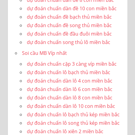
dự đoán chuẩn dàn đề 10 con miền bắc
dự đoán chuẩn đề bạch thủ miền bắc
dự đoán chuẩn đề song thủ miền bắc
dự đoán chuẩn đề đầu đuôi miền bắc
dự đoán chuẩn song thủ lô miền bắc
Soi cầu MB Víp nhất
dự đoán chuẩn cặp 3 càng víp miền bắc
dự đoán chuẩn lô bạch thủ miền bắc
dự đoán chuẩn dàn lô 4 con miền bắc
dự đoán chuẩn dàn lô 6 con miền bắc
dự đoán chuẩn dàn lô 8 con miền bắc
dự đoán chuẩn dàn lô 10 con miền bắc
dự đoán chuẩn lô bạch thủ kép miền bắc
dự đoán chuẩn lô song thủ kép miền bắc
dự đoán chuẩn lô xiên 2 miền bắc