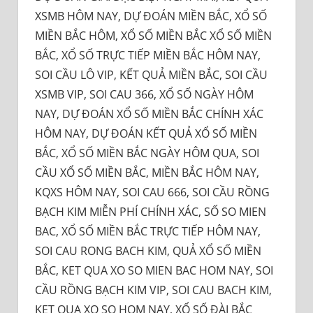
XSMB HÔM NAY, DỰ ĐOÁN MIỀN BẮC, XỔ SỐ
MIỀN BẮC HÔM, XỔ SỐ MIỀN BẮC XỔ SỐ MIỀN
BẮC, XỔ SỐ TRỰC TIẾP MIỀN BẮC HÔM NAY,
SOI CẦU LÔ VIP, KẾT QUẢ MIỀN BẮC, SOI CẦU
XSMB VIP, SOI CAU 366, XỔ SỐ NGÀY HÔM
NAY, DỰ ĐOÁN XỔ SỐ MIỀN BẮC CHÍNH XÁC
HÔM NAY, DỰ ĐOÁN KẾT QUẢ XỔ SỐ MIỀN
BẮC, XỔ SỐ MIỀN BẮC NGÀY HÔM QUA, SOI
CẦU XỔ SỐ MIỀN BẮC, MIỀN BẮC HÔM NAY,
KQXS HÔM NAY, SOI CAU 666, SOI CẦU RỒNG
BẠCH KIM MIỄN PHÍ CHÍNH XÁC, SỐ SO MIEN
BAC, XỔ SỐ MIỀN BẮC TRỰC TIẾP HÔM NAY,
SOI CAU RONG BACH KIM, QUẢ XỔ SỐ MIỀN
BẮC, KET QUA XO SO MIEN BAC HOM NAY, SOI
CẦU RỒNG BẠCH KIM VIP, SOI CAU BACH KIM,
KET QUA XO SO HOM NAY, XỔ SỐ ĐÀI BẮC