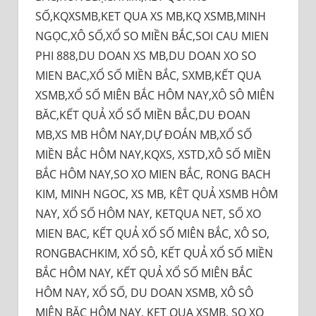
SỐ,KQXSMB,KET QUA XS MB,KQ XSMB,MINH
NGỌC,XÔ SỐ,XỔ SO MIỀN BẮC,SOI CAU MIEN
PHI 888,DU DOAN XS MB,DU DOAN XO SO
MIEN BAC,XỔ SỐ MIỀN BẮC, SXMB,KẾT QUA
XSMB,XỔ SỐ MIÊN BẮC HÔM NAY,XÔ SÔ MIÊN
BĂC,KẾT QUẢ XỔ SỐ MIỀN BẮC,DU ĐOAN
MB,XS MB HÔM NAY,DỰ ĐOÁN MB,XỔ SỐ
MIỀN BẮC HÔM NAY,KQXS, XSTD,XÔ SỐ MIỀN
BẮC HÔM NAY,SO XO MIEN BẮC, RONG BACH
KIM, MINH NGOC, XS MB, KÊT QUẢ XSMB HÔM
NAY, XỔ SỐ HÔM NAY, KETQUA NET, SỐ XO
MIEN BAC, KẾT QUẢ XỔ SỐ MIÊN BẮC, XÔ SO,
RONGBACHKIM, XỔ SÔ, KẾT QUẢ XỔ SỐ MIỀN
BẮC HÔM NAY, KẾT QUẢ XỔ SỐ MIÊN BẮC
HÔM NAY, XỔ SỐ, DU DOAN XSMB, XÔ SÔ
MIÊN BĂC HÔM NAY, KET QUA XSMB, SO XO