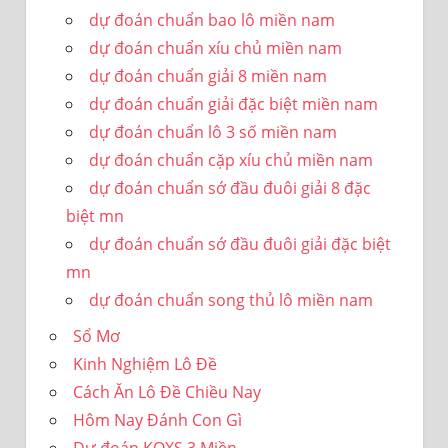
dự đoán chuẩn bao lô miền nam
dự đoán chuẩn xíu chủ miền nam
dự đoán chuẩn giải 8 miền nam
dự đoán chuẩn giải đặc biệt miền nam
dự đoán chuẩn lô 3 số miền nam
dự đoán chuẩn cặp xíu chủ miền nam
dự đoán chuẩn sớ đầu đuôi giải 8 đặc
biệt mn
dự đoán chuẩn sớ đầu đuôi giải đặc biệt
mn
dự đoán chuẩn song thủ lô miền nam
Sổ Mơ
Kinh Nghiệm Lô Đề
Cách Ăn Lô Đề Chiều Nay
Hôm Nay Đánh Con Gì
Dự đoán KQXS 3 Miền