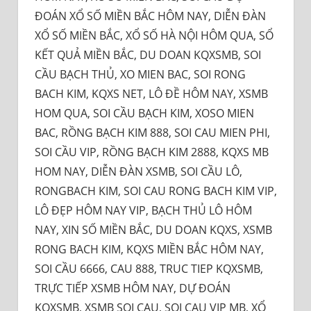
ĐOÁN XỔ SỐ MIỀN BẮC HÔM NAY, DIỄN ĐÀN
XỔ SỐ MIỀN BẮC, XỔ SỐ HÀ NỘI HÔM QUA, SỔ
KẾT QUẢ MIỀN BẮC, DU DOAN KQXSMB, SOI
CẦU BẠCH THỦ, XO MIEN BAC, SOI RONG
BACH KIM, KQXS NET, LÔ ĐỀ HÔM NAY, XSMB
HOM QUA, SOI CẦU BẠCH KIM, XOSO MIEN
BAC, RỒNG BẠCH KIM 888, SOI CAU MIEN PHI,
SOI CẦU VIP, RỒNG BẠCH KIM 2888, KQXS MB
HOM NAY, DIỄN ĐÀN XSMB, SOI CẦU LÔ,
RONGBACH KIM, SOI CAU RONG BACH KIM VIP,
LÔ ĐẸP HÔM NAY VIP, BẠCH THỦ LÔ HÔM
NAY, XIN SỐ MIỀN BẮC, DU DOAN KQXS, XSMB
RONG BACH KIM, KQXS MIỀN BẮC HÔM NAY,
SOI CẦU 6666, CAU 888, TRUC TIEP KQXSMB,
TRỰC TIẾP XSMB HÔM NAY, DỰ ĐOÁN
KQXSMB, XSMB SOI CAU, SOI CAU VIP MB, XỔ