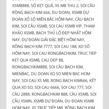
XSMB888, SỔ KET QUẢ, XS MB THU 2, SOI CẦU
RỒNG BẠCH KIM 666, DU DOAN, XSMB DỰ
ĐOÁN XỔ SỐ MIỀN BẮC HÔM NAY, CẦU BẠCH
KIM, SOI CÂU XSMB, SOI CAU XSMB VIP, THAM
KHẢO XSMB, BẠCH THỦ LÔ ĐẸP NHẤT HÔM
NAY, DỰ ĐOÁN GIẢI ĐẶC BIỆT HÔM NAY,
RỒNG BẠCH KIM 7777, SOI CAU 188, XO SỐ
HÔM NAY, SOI CAU RONGBACHKIM, TRUC TIEP
KET QUA XSMB, CAU DEP 88,
RONGBACHKIM888, SOI CẦU BACH KIM,
MIENBAC, DU DOAN XO SO MIEN BAC HOM
NAY, SOI CAU XS MB, RONG BACH KIM666, KẾT
QUA XO SO, SOI CAU 6666, SOI CAU 777, SOI
CẦU 2888, RONGBACHKIM 888, CẦU XSMB, SOI
CẦU XSMN, XSMB DỰ ĐOÁN, DU ĐOAN XSMB
HOM NAY, XS TRỰC TIẾP MB, RỒNG BẠCH KIM