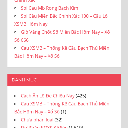
Soi Cau Mb Rong Bach Kim
Soi Cầu Miền Bắc Chính Xác 100 – Cầu Lô
XSMB Hôm Nay
Giờ Vàng Chốt Số Miền Bắc Hôm Nay – Xổ
Số 666
Cau XSMB – Thống Kê Cầu Bạch Thủ Miền
Bắc Hôm Nay – Xổ Số
DANH MỤC
Cách Ăn Lô Đề Chiều Nay
(425)
Cau XSMB – Thống Kê Cầu Bạch Thủ Miền
Bắc Hôm Nay – Xổ Số
(1)
Chưa phân loại
(32)
Dự đoán KQXS 3 Miền
(1.519)