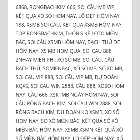
6868, RONGBACHKIM 666, SOI CẦU MB VIP,
KẾT QUA XO SO HOM NAY, LÔ ĐẸP HÔM NAY
188, XSMB SOI CẦU, KET QUA XSMB HÔM NAY,
TOP RONGBACHKIM, THỐNG KÊ LOTO MIỀN
BẮC, SOI CÂU XSMB HÔM NAY, BẠCH THỦ DE
HÔM NAY, XS MB HOM QUA, SOI CAU 888
2NHAY MIEN PHI, XO SÔ MB, SOI CÂU, CẦU
BẠCH THỦ, SOMIENBAC, XÔ SỐ MB, SỐ XO MB,
SOI CAU VIP 888, SOI CẦU VIP MB, DỰ ĐOÁN
KQXS, SOI CAU WIN 2888, CẦU 888, XOSO HOM
NAY, CẦU 666, XSKTMB NGÀY HÔM NAY, SOI
CÂU RÔNG BACH KIM, SOI CẦU WIN 2888, SOI
RÔNG BACH KIM, DU DOAN KQ XSMB, XO SỐ
HOM NAY, SO XÔ MIÊN BẮC, KẾT QUẢ SỔ XÔ
MIÊN BẮC HÔM NAY, XSMB XSMN KẾT QUẢ XỐ
SỐ MIỀN BẮC HÔM NAY, LO ĐEP HOM NAY, XỔ