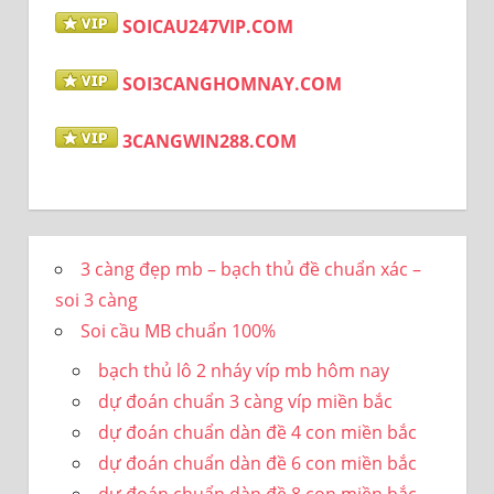
SOICAU247VIP.COM
SOI3CANGHOMNAY.COM
3CANGWIN288.COM
3 càng đẹp mb – bạch thủ đề chuẩn xác –
soi 3 càng
Soi cầu MB chuẩn 100%
bạch thủ lô 2 nháy víp mb hôm nay
dự đoán chuẩn 3 càng víp miền bắc
dự đoán chuẩn dàn đề 4 con miền bắc
dự đoán chuẩn dàn đề 6 con miền bắc
dự đoán chuẩn dàn đề 8 con miền bắc