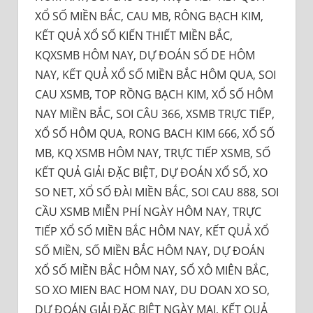
XỔ SỐ MIỀN BẮC, CAU MB, RÔNG BẠCH KIM,
KẾT QUẢ XỔ SỐ KIẾN THIẾT MIỀN BẮC,
KQXSMB HÔM NAY, DỰ ĐOÁN SỐ DE HÔM
NAY, KẾT QUẢ XỔ SỐ MIỀN BẮC HÔM QUA, SOI
CAU XSMB, TOP RỒNG BẠCH KIM, XỔ SỐ HÔM
NAY MIỀN BẮC, SOI CÂU 366, XSMB TRỰC TIẾP,
XỔ SỐ HÔM QUA, RONG BACH KIM 666, XỔ SỐ
MB, KQ XSMB HÔM NAY, TRỰC TIẾP XSMB, SỐ
KẾT QUẢ GIẢI ĐẶC BIỆT, DỰ ĐOÁN XỔ SỐ, XO
SO NET, XỔ SỐ ĐÀI MIỀN BẮC, SOI CAU 888, SOI
CẦU XSMB MIỄN PHÍ NGÀY HÔM NAY, TRỰC
TIẾP XỔ SỐ MIỀN BẮC HÔM NAY, KẾT QUẢ XỔ
SỐ MIỀN, SỐ MIỀN BẮC HÔM NAY, DỰ ĐOÁN
XỔ SỐ MIỀN BẮC HÔM NAY, SỔ XÔ MIÊN BẮC,
SO XO MIEN BAC HOM NAY, DU DOAN XO SO,
DỰ ĐOÁN GIẢI ĐẶC BIỆT NGÀY MAI, KẾT QUẢ