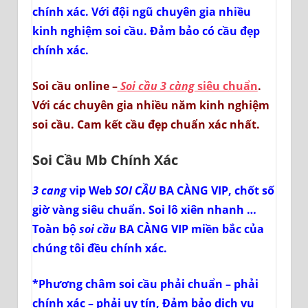
chính xác. Với đội ngũ chuyên gia nhiều
kinh nghiệm soi cầu. Đảm bảo có cầu đẹp
chính xác.
Soi cầu online –
Soi cầu 3 càng
siêu chuẩn
.
Với các chuyên gia nhiều năm kinh nghiệm
soi cầu. Cam kết cầu đẹp chuẩn xác nhất.
Soi Cầu Mb Chính Xác
3 cang
vip Web
SOI CẦU
BA CÀNG VIP, chốt số
giờ vàng siêu chuẩn. Soi lô xiên nhanh …
Toàn bộ
soi cầu
BA CÀNG VIP miền bắc của
chúng tôi đều chính xác.
*Phương châm soi cầu phải chuẩn – phải
chính xác – phải uy tín, Đảm bảo dịch vụ