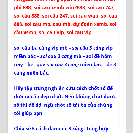
phi 888, soi cau xsmb win2888, soi cau 247,
soi cầu 888, soi cầu 247, soi cau wap, soi cau
888, soi cau mb, cau mb, dự đoán xsmb, soi
cầu xsmb, soi cau vip, soi cau vip
soi cầu ba càng víp mb –
soi cầu 3 càng
víp
miền bắc –
soi cau 3 cang
mb – soi đề hôm
nay – ket qua
soi cau 3 cang
mien bac – đề 3
càng miền bắc.
Hãy tập trung nghiên cứu cách chốt số để
đưa ra
cầu
đẹp nhất. Nếu không chốt được
số thì để đội ngũ chốt số tài ba của chúng
tôi giúp bạn
Chia sẻ 5 cách đánh đề
3 càng
. Tổng hợp