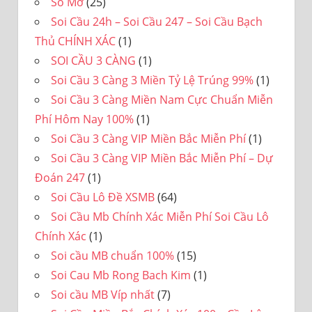
Sổ Mơ
(25)
Soi Cầu 24h – Soi Cầu 247 – Soi Cầu Bạch
Thủ CHÍNH XÁC
(1)
SOI CẦU 3 CÀNG
(1)
Soi Cầu 3 Càng 3 Miền Tỷ Lệ Trúng 99%
(1)
Soi Cầu 3 Càng Miền Nam Cực Chuẩn Miễn
Phí Hôm Nay 100%
(1)
Soi Cầu 3 Càng VIP Miền Bắc Miễn Phí
(1)
Soi Cầu 3 Càng VIP Miền Bắc Miễn Phí – Dự
Đoán 247
(1)
Soi Cầu Lô Đề XSMB
(64)
Soi Cầu Mb Chính Xác Miễn Phí Soi Cầu Lô
Chính Xác
(1)
Soi cầu MB chuẩn 100%
(15)
Soi Cau Mb Rong Bach Kim
(1)
Soi cầu MB Víp nhất
(7)