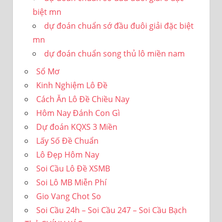
biệt mn
dự đoán chuẩn sớ đầu đuôi giải đặc biệt
mn
dự đoán chuẩn song thủ lô miền nam
Sổ Mơ
Kinh Nghiệm Lô Đề
Cách Ăn Lô Đề Chiều Nay
Hôm Nay Đánh Con Gì
Dự đoán KQXS 3 Miền
Lấy Số Đề Chuẩn
Lô Đẹp Hôm Nay
Soi Cầu Lô Đề XSMB
Soi Lô MB Miễn Phí
Gio Vang Chot So
Soi Cầu 24h – Soi Cầu 247 – Soi Cầu Bạch