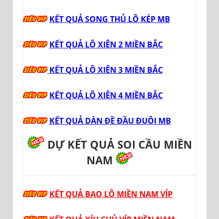
KẾT QUẢ SONG THỦ LÔ KÉP MB
KẾT QUẢ LÔ XIÊN 2 MIỀN BẮC
KẾT QUẢ LÔ XIÊN 3 MIỀN BẮC
KẾT QUẢ LÔ XIÊN 4 MIỀN BẮC
KẾT QUẢ DÀN ĐỀ ĐẦU ĐUÔI MB
DỰ KẾT QUẢ SOI CẦU MIỀN
NAM
KẾT QUẢ BAO LÔ MIỀN NAM VÍP