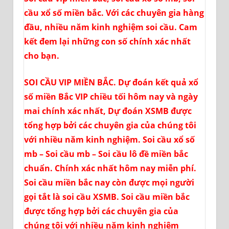
cả
cầu xổ số miền bắc. Với các chuyên gia hàng
nước.
đầu, nhiều năm kinh nghiệm soi cầu. Cam
kết đem lại những con số chính xác nhất
cho bạn.
SOI CẦU VIP MIỀN BẮC. Dự đoán kết quả xổ
số miền Bắc VIP chiều tối hôm nay và ngày
mai chính xác nhất, Dự đoán XSMB được
tổng hợp bởi các chuyên gia của chúng tôi
với nhiều năm kinh nghiệm. Soi cầu xổ số
mb – Soi cầu mb – Soi cầu lô đề miền bắc
chuẩn. Chính xác nhất hôm nay miễn phí.
Soi cầu miền bắc nay còn được mọi người
gọi tắt là soi cầu XSMB. Soi cầu miền bắc
được tổng hợp bởi các chuyên gia của
chúng tôi với nhiều năm kinh nghiệm