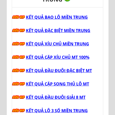
KẾT QUẢ BAO LÔ MIỀN TRUNG
KẾT QUẢ ĐẶC BIỆT MIỀN TRUNG
KẾT QUẢ XÍU CHỦ MIỀN TRUNG
KẾT QUẢ CẶP XÍU CHỦ MT 100%
KẾT QUẢ ĐẦU ĐUÔI ĐẶC BIỆT MT
KẾT QUẢ CẶP SONG THỦ LÔ MT
KẾT QUẢ ĐẦU ĐUÔI GIẢI 8 MT
KẾT QUẢ LÔ 3 SỐ MIỀN TRUNG