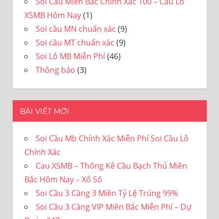
Soi Cầu Miền Bắc Chính Xác 100 – Cầu Lô
XSMB Hôm Nay
(1)
Soi cầu MN chuẩn xác
(9)
Soi cầu MT chuẩn xác
(9)
Soi Lô MB Miễn Phí
(46)
Thông báo
(3)
BÀI VIẾT MỚI
Soi Cầu Mb Chính Xác Miễn Phí Soi Cầu Lô
Chính Xác
Cau XSMB – Thống Kê Cầu Bạch Thủ Miền
Bắc Hôm Nay – Xổ Số
Soi Cầu 3 Càng 3 Miền Tỷ Lệ Trúng 99%
Soi Cầu 3 Càng VIP Miền Bắc Miễn Phí – Dự