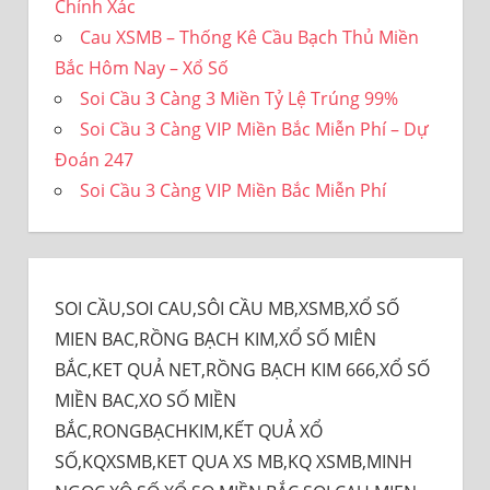
Chính Xác
Cau XSMB – Thống Kê Cầu Bạch Thủ Miền
Bắc Hôm Nay – Xổ Số
Soi Cầu 3 Càng 3 Miền Tỷ Lệ Trúng 99%
Soi Cầu 3 Càng VIP Miền Bắc Miễn Phí – Dự
Đoán 247
Soi Cầu 3 Càng VIP Miền Bắc Miễn Phí
SOI CẦU,SOI CAU,SÔI CẦU MB,XSMB,XỔ SỐ
MIEN BAC,RỒNG BẠCH KIM,XỔ SỐ MIÊN
BẮC,KET QUẢ NET,RỒNG BẠCH KIM 666,XỔ SỐ
MIỀN BAC,XO SỐ MIỀN
BẮC,RONGBẠCHKIM,KẾT QUẢ XỔ
SỐ,KQXSMB,KET QUA XS MB,KQ XSMB,MINH