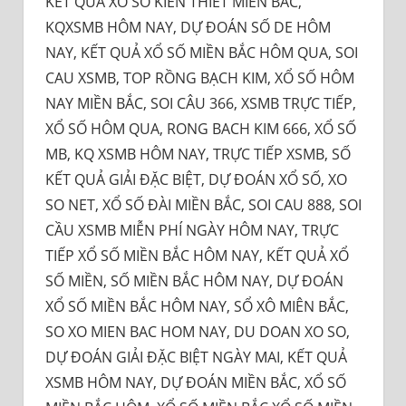
KẾT QUẢ XỔ SỐ KIẾN THIẾT MIỀN BẮC,
KQXSMB HÔM NAY, DỰ ĐOÁN SỐ DE HÔM
NAY, KẾT QUẢ XỔ SỐ MIỀN BẮC HÔM QUA, SOI
CAU XSMB, TOP RỒNG BẠCH KIM, XỔ SỐ HÔM
NAY MIỀN BẮC, SOI CÂU 366, XSMB TRỰC TIẾP,
XỔ SỐ HÔM QUA, RONG BACH KIM 666, XỔ SỐ
MB, KQ XSMB HÔM NAY, TRỰC TIẾP XSMB, SỐ
KẾT QUẢ GIẢI ĐẶC BIỆT, DỰ ĐOÁN XỔ SỐ, XO
SO NET, XỔ SỐ ĐÀI MIỀN BẮC, SOI CAU 888, SOI
CẦU XSMB MIỄN PHÍ NGÀY HÔM NAY, TRỰC
TIẾP XỔ SỐ MIỀN BẮC HÔM NAY, KẾT QUẢ XỔ
SỐ MIỀN, SỐ MIỀN BẮC HÔM NAY, DỰ ĐOÁN
XỔ SỐ MIỀN BẮC HÔM NAY, SỔ XÔ MIÊN BẮC,
SO XO MIEN BAC HOM NAY, DU DOAN XO SO,
DỰ ĐOÁN GIẢI ĐẶC BIỆT NGÀY MAI, KẾT QUẢ
XSMB HÔM NAY, DỰ ĐOÁN MIỀN BẮC, XỔ SỐ