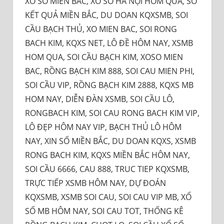
XỔ SỐ MIỀN BẮC, XỔ SỐ HÀ NỘI HÔM QUA, SỔ
KẾT QUẢ MIỀN BẮC, DU DOAN KQXSMB, SOI
CẦU BẠCH THỦ, XO MIEN BAC, SOI RONG
BACH KIM, KQXS NET, LÔ ĐỀ HÔM NAY, XSMB
HOM QUA, SOI CẦU BẠCH KIM, XOSO MIEN
BAC, RỒNG BẠCH KIM 888, SOI CAU MIEN PHI,
SOI CẦU VIP, RỒNG BẠCH KIM 2888, KQXS MB
HOM NAY, DIỄN ĐÀN XSMB, SOI CẦU LÔ,
RONGBACH KIM, SOI CAU RONG BACH KIM VIP,
LÔ ĐẸP HÔM NAY VIP, BẠCH THỦ LÔ HÔM
NAY, XIN SỐ MIỀN BẮC, DU DOAN KQXS, XSMB
RONG BACH KIM, KQXS MIỀN BẮC HÔM NAY,
SOI CẦU 6666, CAU 888, TRUC TIEP KQXSMB,
TRỰC TIẾP XSMB HÔM NAY, DỰ ĐOÁN
KQXSMB, XSMB SOI CAU, SOI CAU VIP MB, XỔ
SỐ MB HÔM NAY, SOI CAU TOT, THỐNG KÊ