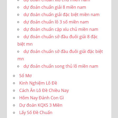
dự đoán chuẩn giải 8 miền nam
dự đoán chuẩn giải đặc biệt miền nam
dự đoán chuẩn lô 3 số miền nam
dự đoán chuẩn cặp xíu chủ miền nam
dự đoán chuẩn sớ đầu đuôi giải 8 đặc
biệt mn
dự đoán chuẩn sớ đầu đuôi giải đặc biệt
mn
dự đoán chuẩn song thủ lô miền nam
Sổ Mơ
Kinh Nghiệm Lô Đề
Cách Ăn Lô Đề Chiều Nay
Hôm Nay Đánh Con Gì
Dự đoán KQXS 3 Miền
Lấy Số Đề Chuẩn