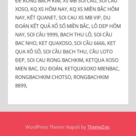
ĐỀ RỒNG BẠCH KIM, XS MB SOI CAU, SOI CAU
XOSO, KQ XS HÔM NAY, KQ XS MIỀN BẮC HÔM
NAY, KẾT QUANET, SOI CAU XS MB VIP, DU
ĐOÁN KẾT QUẢ XỔ SỐ MIỀN BẮC, LÔ DEP HÔM
NAY, SOI CÂU 9999, BACH THU LÔ, SOI CẦU
BAC NHO, KET QUAXOSO, SOI CÂU 6666, KET
QUA XÔ SỐ, SOI CẦU BẠCH THU, CẦU LOTO
ĐẸP, SOI CAU RONG BACHKIM, KETQUA XOSO
MIEN BAC, DU ĐOÁN, KETQUASOXO MIENBAC,
RONGBACHKIM CHOTSO, RONGBACHKIM
8899,
WordPress Theme: Napoli by
ThemeZee
.