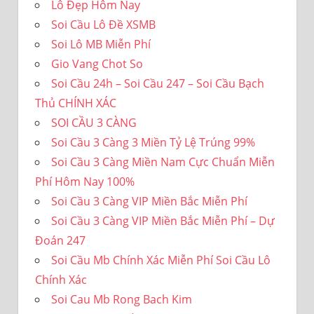
Lô Đẹp Hôm Nay
Soi Cầu Lô Đề XSMB
Soi Lô MB Miễn Phí
Gio Vang Chot So
Soi Cầu 24h – Soi Cầu 247 – Soi Cầu Bạch
Thủ CHÍNH XÁC
SOI CẦU 3 CÀNG
Soi Cầu 3 Càng 3 Miền Tỷ Lệ Trúng 99%
Soi Cầu 3 Càng Miền Nam Cực Chuẩn Miễn
Phí Hôm Nay 100%
Soi Cầu 3 Càng VIP Miền Bắc Miễn Phí
Soi Cầu 3 Càng VIP Miền Bắc Miễn Phí – Dự
Đoán 247
Soi Cầu Mb Chính Xác Miễn Phí Soi Cầu Lô
Chính Xác
Soi Cau Mb Rong Bach Kim