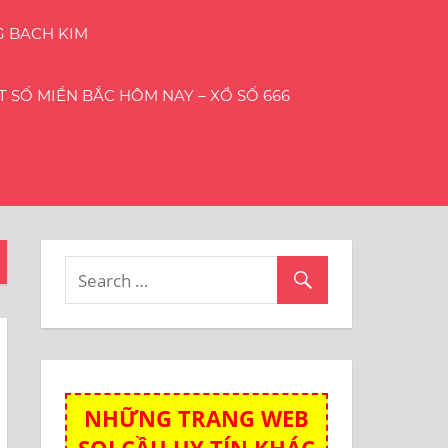
G BACH KIM
 SỐ MIỀN BẮC HÔM NAY – XỔ SỐ 666
NHỮNG TRANG WEB
SOI CẦU UY TÍN KHÁC