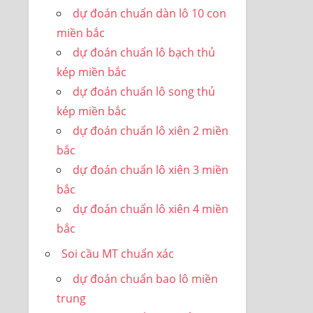
dự đoán chuẩn dàn lô 10 con
miền bắc
dự đoán chuẩn lô bạch thủ
kép miền bắc
dự đoán chuẩn lô song thủ
kép miền bắc
dự đoán chuẩn lô xiên 2 miền
bắc
dự đoán chuẩn lô xiên 3 miền
bắc
dự đoán chuẩn lô xiên 4 miền
bắc
Soi cầu MT chuẩn xác
dự đoán chuẩn bao lô miền
trung