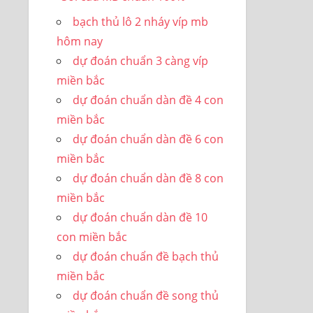
bạch thủ lô 2 nháy víp mb
hôm nay
dự đoán chuẩn 3 càng víp
miền bắc
dự đoán chuẩn dàn đề 4 con
miền bắc
dự đoán chuẩn dàn đề 6 con
miền bắc
dự đoán chuẩn dàn đề 8 con
miền bắc
dự đoán chuẩn dàn đề 10
con miền bắc
dự đoán chuẩn đề bạch thủ
miền bắc
dự đoán chuẩn đề song thủ