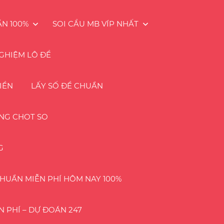
ẨN 100%
SOI CẦU MB VÍP NHẤT
GHIỆM LÔ ĐỀ
IỀN
LẤY SỐ ĐỀ CHUẨN
ANG CHOT SO
G
CHUẨN MIỄN PHÍ HÔM NAY 100%
N PHÍ – DỰ ĐOÁN 247