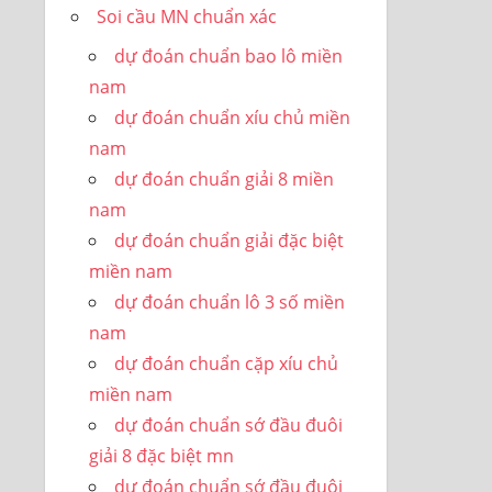
Soi cầu MN chuẩn xác
dự đoán chuẩn bao lô miền
nam
dự đoán chuẩn xíu chủ miền
nam
dự đoán chuẩn giải 8 miền
nam
dự đoán chuẩn giải đặc biệt
miền nam
dự đoán chuẩn lô 3 số miền
nam
dự đoán chuẩn cặp xíu chủ
miền nam
dự đoán chuẩn sớ đầu đuôi
giải 8 đặc biệt mn
dự đoán chuẩn sớ đầu đuôi