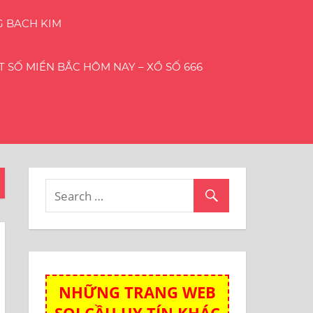
G BACH KIM
 SỐ MIỀN BẮC HÔM NAY – XỔ SỐ 666
NHỮNG TRANG WEB
SOI CẦU UY TÍN KHÁC