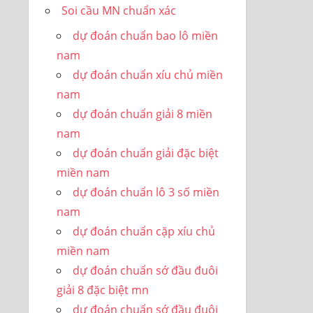
Soi cầu MN chuẩn xác
dự đoán chuẩn bao lô miền
nam
dự đoán chuẩn xíu chủ miền
nam
dự đoán chuẩn giải 8 miền
nam
dự đoán chuẩn giải đặc biệt
miền nam
dự đoán chuẩn lô 3 số miền
nam
dự đoán chuẩn cặp xíu chủ
miền nam
dự đoán chuẩn sớ đầu đuôi
giải 8 đặc biệt mn
dự đoán chuẩn sớ đầu đuôi