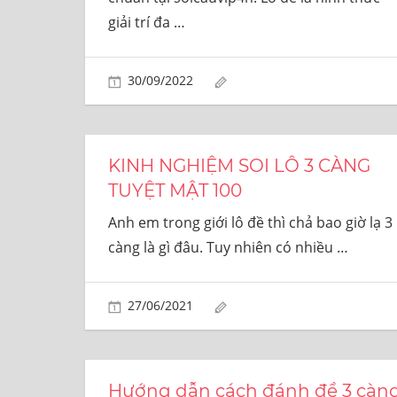
ngàn
giải trí đa
…
khách
hàng
trên
30/09/2022
cả
nước.
KINH NGHIỆM SOI LÔ 3 CÀNG
TUYỆT MẬT 100
Anh em trong giới lô đề thì chả bao giờ lạ 3
càng là gì đâu. Tuy nhiên có nhiều
…
27/06/2021
Hướng dẫn cách đánh đề 3 càn