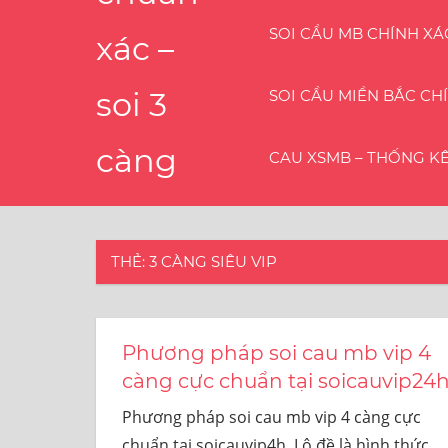
SOI CẦU MB CHÍNH XÁ
xác –
soi 3
SOI CẦU MIỀN BẮC CH
càng
CAU XSMB – THỐNG KÊ
Chúng
tôi
tự
THẺ:
3 CÀNG SIÊU VIP
hào
là
sự
lựa
Phương pháp soi cau mb vip 4
chọn
hàng
càng cực chuẩn tại soicauvip24
đầu
Phương pháp soi cau mb vip 4 càng cực
của
hàng
chuẩn tại soicauvip4h. Lô đề là hình thức