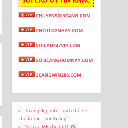
CHUYENSOI3CANG.COM
CHOTLO2NHAY.COM
SOICAU247VIP.COM
SOI3CANGHOMNAY.COM
3CANGWIN288.COM
3 càng đẹp mb – bạch thủ đề
chuẩn xác – soi 3 càng
Soi cầu MB chuẩn 100%