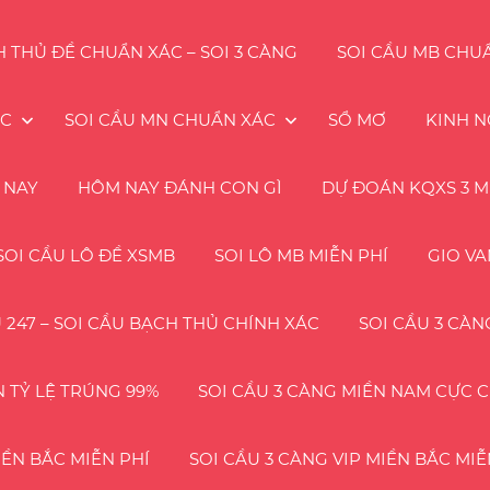
H THỦ ĐỀ CHUẨN XÁC – SOI 3 CÀNG
SOI CẦU MB CHU
ÁC
SOI CẦU MN CHUẨN XÁC
SỔ MƠ
KINH N
 NAY
HÔM NAY ĐÁNH CON GÌ
DỰ ĐOÁN KQXS 3 M
SOI CẦU LÔ ĐỀ XSMB
SOI LÔ MB MIỄN PHÍ
GIO V
U 247 – SOI CẦU BẠCH THỦ CHÍNH XÁC
SOI CẦU 3 CÀN
N TỶ LỆ TRÚNG 99%
SOI CẦU 3 CÀNG MIỀN NAM CỰC 
IỀN BẮC MIỄN PHÍ
SOI CẦU 3 CÀNG VIP MIỀN BẮC MIỄ