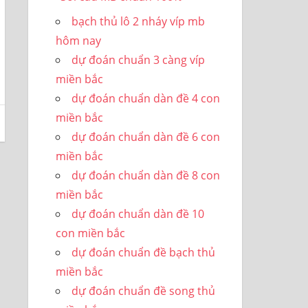
bạch thủ lô 2 nháy víp mb
hôm nay
dự đoán chuẩn 3 càng víp
miền bắc
dự đoán chuẩn dàn đề 4 con
miền bắc
dự đoán chuẩn dàn đề 6 con
miền bắc
dự đoán chuẩn dàn đề 8 con
miền bắc
dự đoán chuẩn dàn đề 10
con miền bắc
dự đoán chuẩn đề bạch thủ
miền bắc
dự đoán chuẩn đề song thủ