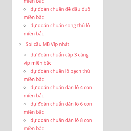
miền bắc
dự đoán chuẩn đề đầu đuôi
miền bắc
dự đoán chuẩn song thủ lô
miền bắc
Soi cầu MB Víp nhất
dự đoán chuẩn cặp 3 càng
víp miền bắc
dự đoán chuẩn lô bạch thủ
miền bắc
dự đoán chuẩn dàn lô 4 con
miền bắc
dự đoán chuẩn dàn lô 6 con
miền bắc
dự đoán chuẩn dàn lô 8 con
miền bắc