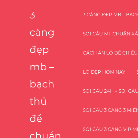
Skip
3
to
3 CÀNG ĐẸP MB – BẠC
content
càng
SOI CẦU MT CHUẨN X
đẹp
CÁCH ĂN LÔ ĐỀ CHIỀU
mb –
LÔ ĐẸP HÔM NAY
bạch
SOI CẦU 24H – SOI CẦ
thủ
SOI CẦU 3 CÀNG 3 MIỀ
đề
SOI CẦU 3 CÀNG VIP M
chuẩn