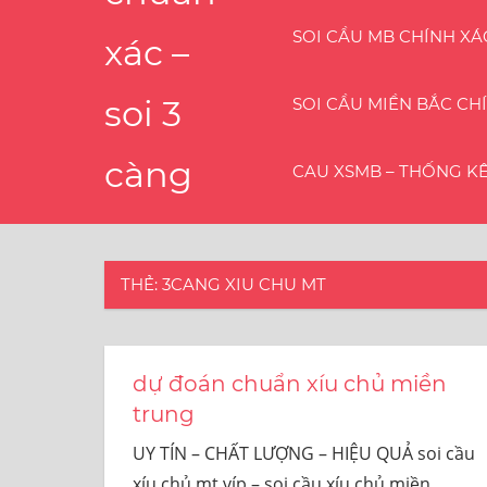
SOI CẦU MB CHÍNH XÁ
xác –
soi 3
SOI CẦU MIỀN BẮC CH
càng
CAU XSMB – THỐNG KÊ
Chúng
tôi
tự
THẺ:
3CANG XIU CHU MT
hào
là
sự
lựa
dự đoán chuẩn xíu chủ miền
chọn
hàng
trung
đầu
UY TÍN – CHẤT LƯỢNG – HIỆU QUẢ soi cầu
của
hàng
xíu chủ mt víp – soi cầu xíu chủ miền
…