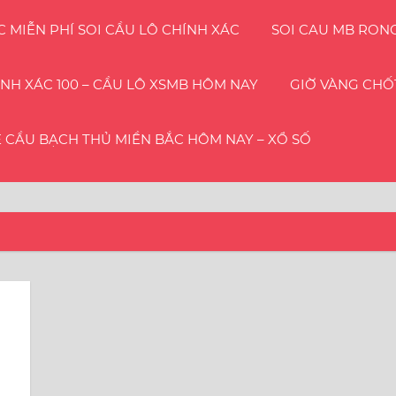
C MIỄN PHÍ SOI CẦU LÔ CHÍNH XÁC
SOI CAU MB RON
ÍNH XÁC 100 – CẦU LÔ XSMB HÔM NAY
GIỜ VÀNG CHỐT
 CẦU BẠCH THỦ MIỀN BẮC HÔM NAY – XỔ SỐ