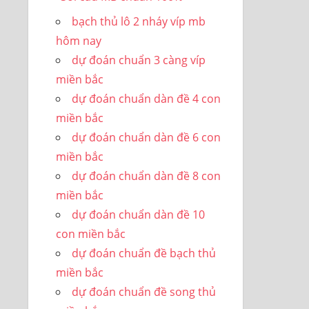
bạch thủ lô 2 nháy víp mb
hôm nay
dự đoán chuẩn 3 càng víp
miền bắc
dự đoán chuẩn dàn đề 4 con
miền bắc
dự đoán chuẩn dàn đề 6 con
miền bắc
dự đoán chuẩn dàn đề 8 con
miền bắc
dự đoán chuẩn dàn đề 10
con miền bắc
dự đoán chuẩn đề bạch thủ
miền bắc
dự đoán chuẩn đề song thủ