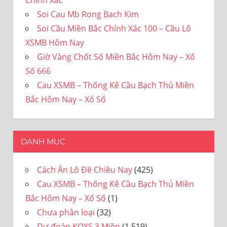
Soi Cau Mb Rong Bach Kim
Soi Cầu Miền Bắc Chính Xác 100 – Cầu Lô
XSMB Hôm Nay
Giờ Vàng Chốt Số Miền Bắc Hôm Nay – Xổ
Số 666
Cau XSMB – Thống Kê Cầu Bạch Thủ Miền
Bắc Hôm Nay – Xổ Số
DANH MỤC
Cách Ăn Lô Đề Chiều Nay
(425)
Cau XSMB – Thống Kê Cầu Bạch Thủ Miền
Bắc Hôm Nay – Xổ Số
(1)
Chưa phân loại
(32)
Dự đoán KQXS 3 Miền
(1.519)