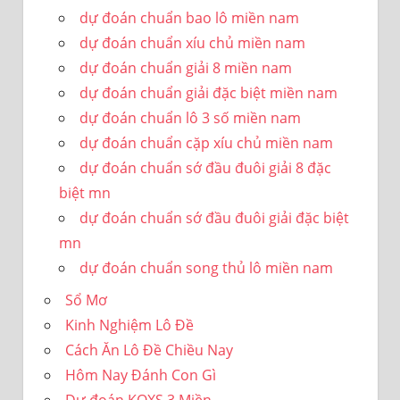
dự đoán chuẩn bao lô miền nam
dự đoán chuẩn xíu chủ miền nam
dự đoán chuẩn giải 8 miền nam
dự đoán chuẩn giải đặc biệt miền nam
dự đoán chuẩn lô 3 số miền nam
dự đoán chuẩn cặp xíu chủ miền nam
dự đoán chuẩn sớ đầu đuôi giải 8 đặc
biệt mn
dự đoán chuẩn sớ đầu đuôi giải đặc biệt
mn
dự đoán chuẩn song thủ lô miền nam
Sổ Mơ
Kinh Nghiệm Lô Đề
Cách Ăn Lô Đề Chiều Nay
Hôm Nay Đánh Con Gì
Dự đoán KQXS 3 Miền