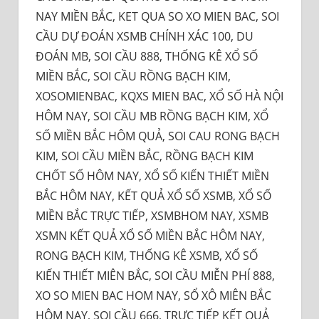
NAY MIỀN BẮC, KET QUA SO XO MIEN BAC, SOI
CẦU DỰ ĐOÁN XSMB CHÍNH XÁC 100, DU
ĐOÁN MB, SOI CẦU 888, THỐNG KÊ XỔ SỐ
MIỀN BẮC, SOI CẦU RỒNG BẠCH KIM,
XOSOMIENBAC, KQXS MIEN BAC, XỔ SỐ HÀ NỘI
HÔM NAY, SOI CẦU MB RỒNG BẠCH KIM, XỔ
SỐ MIỀN BẮC HÔM QUẢ, SOI CAU RONG BẠCH
KIM, SOI CẦU MIỀN BẮC, RỒNG BẠCH KIM
CHỐT SỐ HÔM NAY, XỔ SỐ KIẾN THIẾT MIỀN
BẮC HÔM NAY, KẾT QUẢ XỔ SỐ XSMB, XỔ SỐ
MIỀN BẮC TRỰC TIẾP, XSMBHOM NAY, XSMB
XSMN KẾT QUẢ XỔ SỐ MIỀN BẮC HÔM NAY,
RONG BẠCH KIM, THỐNG KÊ XSMB, XỔ SỐ
KIẾN THIẾT MIÊN BẮC, SOI CẦU MIỄN PHÍ 888,
XO SO MIEN BAC HOM NAY, SỔ XÔ MIÊN BẮC
HÔM NAY, SOI CẦU 666, TRỰC TIẾP KẾT QUẢ