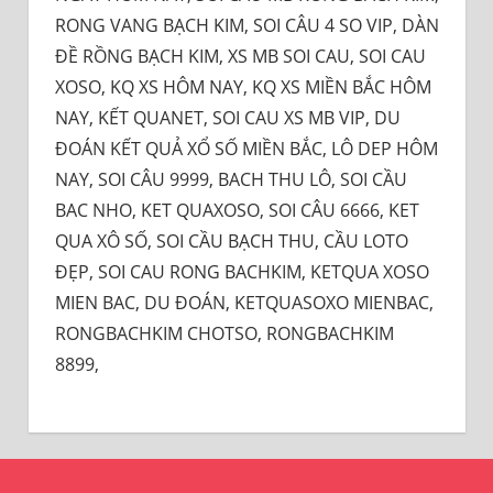
RONG VANG BẠCH KIM, SOI CÂU 4 SO VIP, DÀN
ĐỀ RỒNG BẠCH KIM, XS MB SOI CAU, SOI CAU
XOSO, KQ XS HÔM NAY, KQ XS MIỀN BẮC HÔM
NAY, KẾT QUANET, SOI CAU XS MB VIP, DU
ĐOÁN KẾT QUẢ XỔ SỐ MIỀN BẮC, LÔ DEP HÔM
NAY, SOI CÂU 9999, BACH THU LÔ, SOI CẦU
BAC NHO, KET QUAXOSO, SOI CÂU 6666, KET
QUA XÔ SỐ, SOI CẦU BẠCH THU, CẦU LOTO
ĐẸP, SOI CAU RONG BACHKIM, KETQUA XOSO
MIEN BAC, DU ĐOÁN, KETQUASOXO MIENBAC,
RONGBACHKIM CHOTSO, RONGBACHKIM
8899,