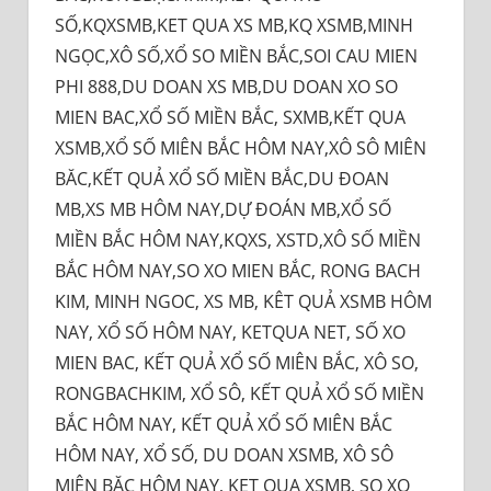
SỐ,KQXSMB,KET QUA XS MB,KQ XSMB,MINH
NGỌC,XÔ SỐ,XỔ SO MIỀN BẮC,SOI CAU MIEN
PHI 888,DU DOAN XS MB,DU DOAN XO SO
MIEN BAC,XỔ SỐ MIỀN BẮC, SXMB,KẾT QUA
XSMB,XỔ SỐ MIÊN BẮC HÔM NAY,XÔ SÔ MIÊN
BĂC,KẾT QUẢ XỔ SỐ MIỀN BẮC,DU ĐOAN
MB,XS MB HÔM NAY,DỰ ĐOÁN MB,XỔ SỐ
MIỀN BẮC HÔM NAY,KQXS, XSTD,XÔ SỐ MIỀN
BẮC HÔM NAY,SO XO MIEN BẮC, RONG BACH
KIM, MINH NGOC, XS MB, KÊT QUẢ XSMB HÔM
NAY, XỔ SỐ HÔM NAY, KETQUA NET, SỐ XO
MIEN BAC, KẾT QUẢ XỔ SỐ MIÊN BẮC, XÔ SO,
RONGBACHKIM, XỔ SÔ, KẾT QUẢ XỔ SỐ MIỀN
BẮC HÔM NAY, KẾT QUẢ XỔ SỐ MIÊN BẮC
HÔM NAY, XỔ SỐ, DU DOAN XSMB, XÔ SÔ
MIÊN BĂC HÔM NAY, KET QUA XSMB, SO XO