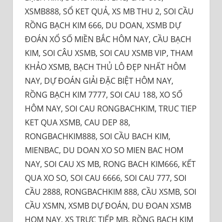
XSMB888, SỔ KET QUẢ, XS MB THU 2, SOI CẦU
RỒNG BẠCH KIM 666, DU DOAN, XSMB DỰ
ĐOÁN XỔ SỐ MIỀN BẮC HÔM NAY, CẦU BẠCH
KIM, SOI CÂU XSMB, SOI CAU XSMB VIP, THAM
KHẢO XSMB, BẠCH THỦ LÔ ĐẸP NHẤT HÔM
NAY, DỰ ĐOÁN GIẢI ĐẶC BIỆT HÔM NAY,
RỒNG BẠCH KIM 7777, SOI CAU 188, XO SỐ
HÔM NAY, SOI CAU RONGBACHKIM, TRUC TIEP
KET QUA XSMB, CAU DEP 88,
RONGBACHKIM888, SOI CẦU BACH KIM,
MIENBAC, DU DOAN XO SO MIEN BAC HOM
NAY, SOI CAU XS MB, RONG BACH KIM666, KẾT
QUA XO SO, SOI CAU 6666, SOI CAU 777, SOI
CẦU 2888, RONGBACHKIM 888, CẦU XSMB, SOI
CẦU XSMN, XSMB DỰ ĐOÁN, DU ĐOAN XSMB
HOM NAY, XS TRỰC TIẾP MB, RỒNG BẠCH KIM