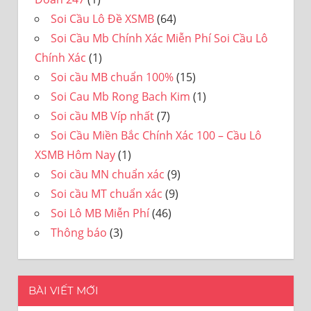
Soi Cầu Lô Đề XSMB
(64)
Soi Cầu Mb Chính Xác Miễn Phí Soi Cầu Lô
Chính Xác
(1)
Soi cầu MB chuẩn 100%
(15)
Soi Cau Mb Rong Bach Kim
(1)
Soi cầu MB Víp nhất
(7)
Soi Cầu Miền Bắc Chính Xác 100 – Cầu Lô
XSMB Hôm Nay
(1)
Soi cầu MN chuẩn xác
(9)
Soi cầu MT chuẩn xác
(9)
Soi Lô MB Miễn Phí
(46)
Thông báo
(3)
BÀI VIẾT MỚI