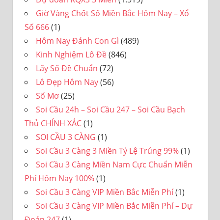
Giờ Vàng Chốt Số Miền Bắc Hôm Nay – Xổ
Số 666
(1)
Hôm Nay Đánh Con Gì
(489)
Kinh Nghiệm Lô Đề
(846)
Lấy Số Đề Chuẩn
(72)
Lô Đẹp Hôm Nay
(56)
Sổ Mơ
(25)
Soi Cầu 24h – Soi Cầu 247 – Soi Cầu Bạch
Thủ CHÍNH XÁC
(1)
SOI CẦU 3 CÀNG
(1)
Soi Cầu 3 Càng 3 Miền Tỷ Lệ Trúng 99%
(1)
Soi Cầu 3 Càng Miền Nam Cực Chuẩn Miễn
Phí Hôm Nay 100%
(1)
Soi Cầu 3 Càng VIP Miền Bắc Miễn Phí
(1)
Soi Cầu 3 Càng VIP Miền Bắc Miễn Phí – Dự
Đoán 247
(1)