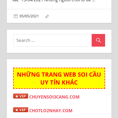
cả
nước.
05/05/2021
NHỮNG TRANG WEB SOI CẦU
UY TÍN KHÁC
CHUYENSOI3CANG.COM
CHOTLO2NHAY.COM