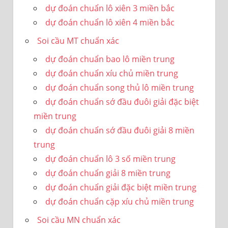
dự đoán chuẩn lô xiên 3 miền bắc
dự đoán chuẩn lô xiên 4 miền bắc
Soi cầu MT chuẩn xác
dự đoán chuẩn bao lô miền trung
dự đoán chuẩn xíu chủ miền trung
dự đoán chuẩn song thủ lô miền trung
dự đoán chuẩn sớ đầu đuôi giải đặc biệt
miền trung
dự đoán chuẩn sớ đầu đuôi giải 8 miền
trung
dự đoán chuẩn lô 3 số miền trung
dự đoán chuẩn giải 8 miền trung
dự đoán chuẩn giải đặc biệt miền trung
dự đoán chuẩn cặp xíu chủ miền trung
Soi cầu MN chuẩn xác