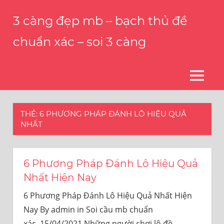
Skip
3 càng đẹp mb – bạch thủ đề
to
content
chuẩn xác – soi 3 càng
Chúng
tôi
tự
MENU
hào
là
sự
THẺ:
6 PHƯƠNG PHÁP ĐÁNH LÔ HIỆU QUẢ
lựa
NHẤT
chọn
hàng
đầu
6 Phương Pháp Đánh Lô Hiệu Quả
của
Nhất Hiện Nay
hàng
ngàn
6 Phương Pháp Đánh Lô Hiệu Quả Nhất Hiện
khách
Nay By admin in Soi cầu mb chuẩn
hàng
trên
xác 15/04/2021 Những người chơi lô đề
…