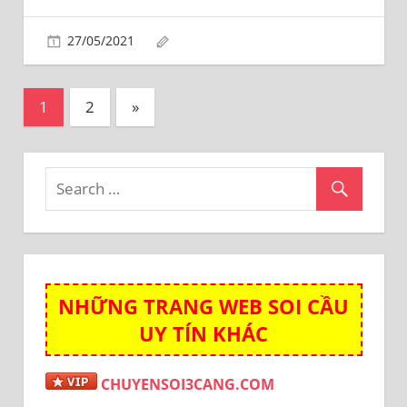
27/05/2021
Phân
Next
1
2
»
Posts
trang
bài
viết
NHỮNG TRANG WEB SOI CẦU
UY TÍN KHÁC
CHUYENSOI3CANG.COM