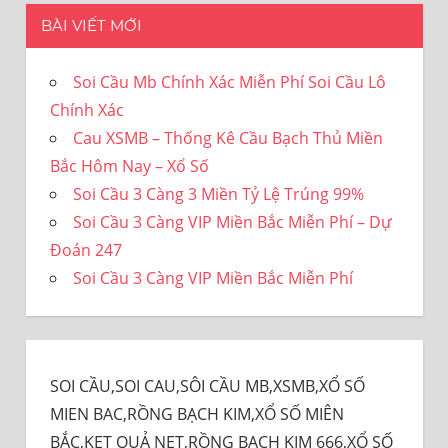
BÀI VIẾT MỚI
Soi Cầu Mb Chính Xác Miễn Phí Soi Cầu Lô
Chính Xác
Cau XSMB – Thống Kê Cầu Bạch Thủ Miền
Bắc Hôm Nay – Xổ Số
Soi Cầu 3 Càng 3 Miền Tỷ Lệ Trúng 99%
Soi Cầu 3 Càng VIP Miền Bắc Miễn Phí – Dự
Đoán 247
Soi Cầu 3 Càng VIP Miền Bắc Miễn Phí
SOI CẦU,SOI CAU,SÔI CẦU MB,XSMB,XỔ SỐ
MIEN BAC,RỒNG BẠCH KIM,XỔ SỐ MIÊN
BẮC,KET QUẢ NET,RỒNG BẠCH KIM 666,XỔ SỐ