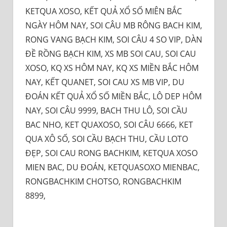
KETQUA XOSO, KẾT QUẢ XỔ SỐ MIÊN BẮC
NGÀY HÔM NAY, SOI CÂU MB RÔNG BACH KIM,
RONG VANG BẠCH KIM, SOI CÂU 4 SO VIP, DÀN
ĐỀ RỒNG BẠCH KIM, XS MB SOI CAU, SOI CAU
XOSO, KQ XS HÔM NAY, KQ XS MIỀN BẮC HÔM
NAY, KẾT QUANET, SOI CAU XS MB VIP, DU
ĐOÁN KẾT QUẢ XỔ SỐ MIỀN BẮC, LÔ DEP HÔM
NAY, SOI CÂU 9999, BACH THU LÔ, SOI CẦU
BAC NHO, KET QUAXOSO, SOI CÂU 6666, KET
QUA XÔ SỐ, SOI CẦU BẠCH THU, CẦU LOTO
ĐẸP, SOI CAU RONG BACHKIM, KETQUA XOSO
MIEN BAC, DU ĐOÁN, KETQUASOXO MIENBAC,
RONGBACHKIM CHOTSO, RONGBACHKIM
8899,