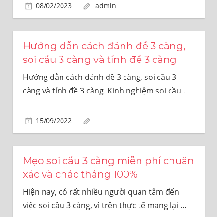
08/02/2023
admin
cả
nước.
Hướng dẫn cách đánh đề 3 càng,
soi cầu 3 càng và tính đề 3 càng
Hướng dẫn cách đánh đề 3 càng, soi cầu 3
càng và tính đề 3 càng. Kinh nghiệm soi cầu
…
15/09/2022
Mẹo soi cầu 3 càng miễn phí chuẩn
xác và chắc thắng 100%
Hiện nay, có rất nhiều người quan tâm đến
việc soi cầu 3 càng, vì trên thực tế mang lại
…