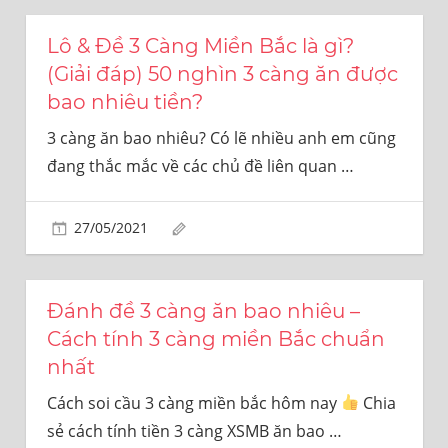
Lô & Đề 3 Càng Miền Bắc là gì?
(Giải đáp) 50 nghìn 3 càng ăn được
bao nhiêu tiền?
3 càng ăn bao nhiêu? Có lẽ nhiều anh em cũng
đang thắc mắc về các chủ đề liên quan
…
27/05/2021
Đánh đề 3 càng ăn bao nhiêu –
Cách tính 3 càng miền Bắc chuẩn
nhất
Cách soi cầu 3 càng miền bắc hôm nay
Chia
sẻ cách tính tiền 3 càng XSMB ăn bao
…