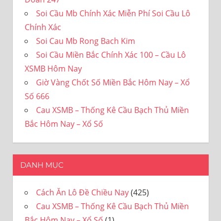
Soi Cầu Mb Chính Xác Miễn Phí Soi Cầu Lô
Chính Xác
Soi Cau Mb Rong Bach Kim
Soi Cầu Miền Bắc Chính Xác 100 – Cầu Lô
XSMB Hôm Nay
Giờ Vàng Chốt Số Miền Bắc Hôm Nay – Xổ
Số 666
Cau XSMB – Thống Kê Cầu Bạch Thủ Miền
Bắc Hôm Nay – Xổ Số
DANH MỤC
Cách Ăn Lô Đề Chiều Nay
(425)
Cau XSMB – Thống Kê Cầu Bạch Thủ Miền
Bắc Hôm Nay – Xổ Số
(1)