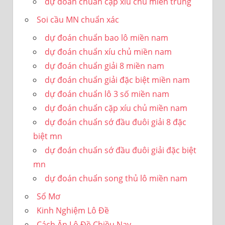
dự đoán chuẩn cặp xíu chủ miền trung
Soi cầu MN chuẩn xác
dự đoán chuẩn bao lô miền nam
dự đoán chuẩn xíu chủ miền nam
dự đoán chuẩn giải 8 miền nam
dự đoán chuẩn giải đặc biệt miền nam
dự đoán chuẩn lô 3 số miền nam
dự đoán chuẩn cặp xíu chủ miền nam
dự đoán chuẩn sớ đầu đuôi giải 8 đặc
biệt mn
dự đoán chuẩn sớ đầu đuôi giải đặc biệt
mn
dự đoán chuẩn song thủ lô miền nam
Sổ Mơ
Kinh Nghiệm Lô Đề
Cách Ăn Lô Đề Chiều Nay