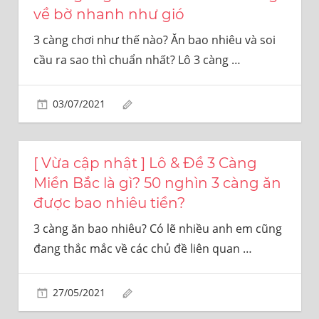
về bờ nhanh như gió
3 càng chơi như thế nào? Ăn bao nhiêu và soi
cầu ra sao thì chuẩn nhất? Lô 3 càng
…
03/07/2021
[ Vừa cập nhật ] Lô & Đề 3 Càng
Miền Bắc là gì? 50 nghìn 3 càng ăn
được bao nhiêu tiền?
3 càng ăn bao nhiêu? Có lẽ nhiều anh em cũng
đang thắc mắc về các chủ đề liên quan
…
27/05/2021