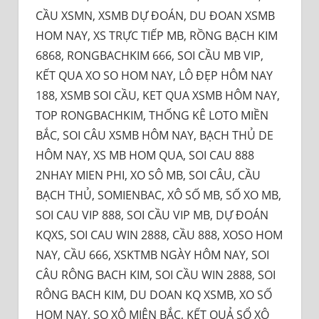
CẦU XSMN, XSMB DỰ ĐOÁN, DU ĐOAN XSMB
HOM NAY, XS TRỰC TIẾP MB, RỒNG BẠCH KIM
6868, RONGBACHKIM 666, SOI CẦU MB VIP,
KẾT QUA XO SO HOM NAY, LÔ ĐẸP HÔM NAY
188, XSMB SOI CẦU, KET QUA XSMB HÔM NAY,
TOP RONGBACHKIM, THỐNG KÊ LOTO MIỀN
BẮC, SOI CÂU XSMB HÔM NAY, BẠCH THỦ DE
HÔM NAY, XS MB HOM QUA, SOI CAU 888
2NHAY MIEN PHI, XO SÔ MB, SOI CÂU, CẦU
BẠCH THỦ, SOMIENBAC, XÔ SỐ MB, SỐ XO MB,
SOI CAU VIP 888, SOI CẦU VIP MB, DỰ ĐOÁN
KQXS, SOI CAU WIN 2888, CẦU 888, XOSO HOM
NAY, CẦU 666, XSKTMB NGÀY HÔM NAY, SOI
CÂU RÔNG BACH KIM, SOI CẦU WIN 2888, SOI
RÔNG BACH KIM, DU DOAN KQ XSMB, XO SỐ
HOM NAY, SO XÔ MIÊN BẮC, KẾT QUẢ SỔ XÔ