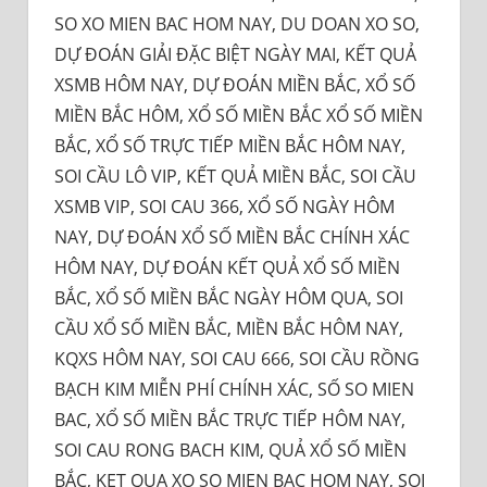
SO XO MIEN BAC HOM NAY, DU DOAN XO SO,
DỰ ĐOÁN GIẢI ĐẶC BIỆT NGÀY MAI, KẾT QUẢ
XSMB HÔM NAY, DỰ ĐOÁN MIỀN BẮC, XỔ SỐ
MIỀN BẮC HÔM, XỔ SỐ MIỀN BẮC XỔ SỐ MIỀN
BẮC, XỔ SỐ TRỰC TIẾP MIỀN BẮC HÔM NAY,
SOI CẦU LÔ VIP, KẾT QUẢ MIỀN BẮC, SOI CẦU
XSMB VIP, SOI CAU 366, XỔ SỐ NGÀY HÔM
NAY, DỰ ĐOÁN XỔ SỐ MIỀN BẮC CHÍNH XÁC
HÔM NAY, DỰ ĐOÁN KẾT QUẢ XỔ SỐ MIỀN
BẮC, XỔ SỐ MIỀN BẮC NGÀY HÔM QUA, SOI
CẦU XỔ SỐ MIỀN BẮC, MIỀN BẮC HÔM NAY,
KQXS HÔM NAY, SOI CAU 666, SOI CẦU RỒNG
BẠCH KIM MIỄN PHÍ CHÍNH XÁC, SỐ SO MIEN
BAC, XỔ SỐ MIỀN BẮC TRỰC TIẾP HÔM NAY,
SOI CAU RONG BACH KIM, QUẢ XỔ SỐ MIỀN
BẮC, KET QUA XO SO MIEN BAC HOM NAY, SOI