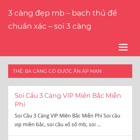
Skip
3 càng đẹp mb – bạch thủ đề
to
content
chuẩn xác – soi 3 càng
Chúng
tôi
tự
MENU
hào
là
sự
THẺ:
BA CÀNG CÓ ĐƯỢC ĂN ÁP MẠN
lựa
chọn
hàng
Soi Cầu 3 Càng VIP Miền Bắc Miễn
đầu
Phí
của
hàng
Soi Cầu 3 Càng VIP Miền Bắc Miễn Phí Soi cầu
ngàn
vip miền bắc, soi cầu xổ số mb, soi
…
khách
hàng
trên