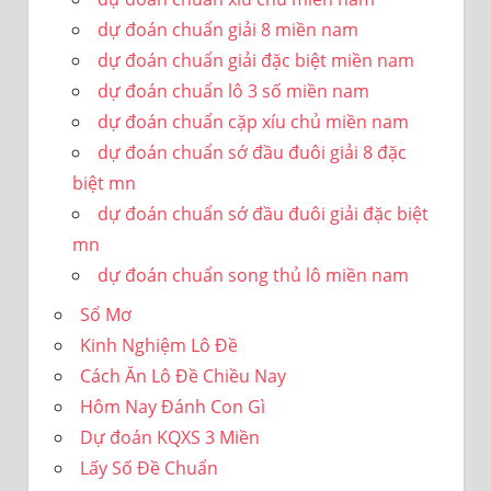
dự đoán chuẩn giải 8 miền nam
dự đoán chuẩn giải đặc biệt miền nam
dự đoán chuẩn lô 3 số miền nam
dự đoán chuẩn cặp xíu chủ miền nam
dự đoán chuẩn sớ đầu đuôi giải 8 đặc
biệt mn
dự đoán chuẩn sớ đầu đuôi giải đặc biệt
mn
dự đoán chuẩn song thủ lô miền nam
Sổ Mơ
Kinh Nghiệm Lô Đề
Cách Ăn Lô Đề Chiều Nay
Hôm Nay Đánh Con Gì
Dự đoán KQXS 3 Miền
Lấy Số Đề Chuẩn