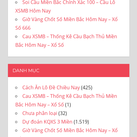
Soi Cầu Miền Bắc Chính Xác 100 – Cầu Lô
XSMB Hôm Nay
Giờ Vàng Chốt Số Miền Bắc Hôm Nay – Xổ
Số 666
Cau XSMB – Thống Kê Cầu Bạch Thủ Miền
Bắc Hôm Nay – Xổ Số
DANH MỤC
Cách Ăn Lô Đề Chiều Nay
(425)
Cau XSMB – Thống Kê Cầu Bạch Thủ Miền
Bắc Hôm Nay – Xổ Số
(1)
Chưa phân loại
(32)
Dự đoán KQXS 3 Miền
(1.519)
Giờ Vàng Chốt Số Miền Bắc Hôm Nay – Xổ