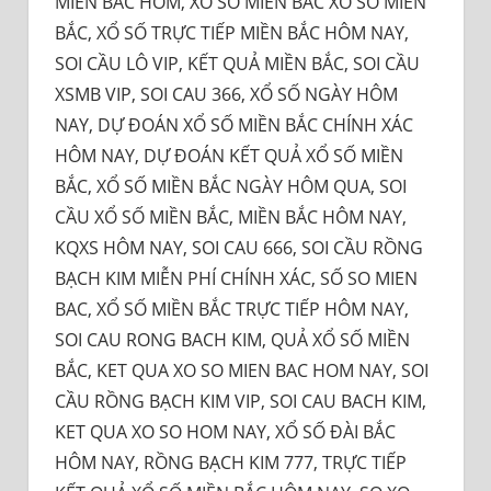
MIỀN BẮC HÔM, XỔ SỐ MIỀN BẮC XỔ SỐ MIỀN
BẮC, XỔ SỐ TRỰC TIẾP MIỀN BẮC HÔM NAY,
SOI CẦU LÔ VIP, KẾT QUẢ MIỀN BẮC, SOI CẦU
XSMB VIP, SOI CAU 366, XỔ SỐ NGÀY HÔM
NAY, DỰ ĐOÁN XỔ SỐ MIỀN BẮC CHÍNH XÁC
HÔM NAY, DỰ ĐOÁN KẾT QUẢ XỔ SỐ MIỀN
BẮC, XỔ SỐ MIỀN BẮC NGÀY HÔM QUA, SOI
CẦU XỔ SỐ MIỀN BẮC, MIỀN BẮC HÔM NAY,
KQXS HÔM NAY, SOI CAU 666, SOI CẦU RỒNG
BẠCH KIM MIỄN PHÍ CHÍNH XÁC, SỐ SO MIEN
BAC, XỔ SỐ MIỀN BẮC TRỰC TIẾP HÔM NAY,
SOI CAU RONG BACH KIM, QUẢ XỔ SỐ MIỀN
BẮC, KET QUA XO SO MIEN BAC HOM NAY, SOI
CẦU RỒNG BẠCH KIM VIP, SOI CAU BACH KIM,
KET QUA XO SO HOM NAY, XỔ SỐ ĐÀI BẮC
HÔM NAY, RỒNG BẠCH KIM 777, TRỰC TIẾP