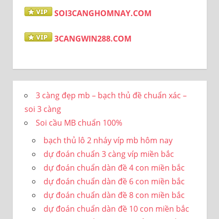
SOI3CANGHOMNAY.COM
3CANGWIN288.COM
3 càng đẹp mb – bạch thủ đề chuẩn xác –
soi 3 càng
Soi cầu MB chuẩn 100%
bạch thủ lô 2 nháy víp mb hôm nay
dự đoán chuẩn 3 càng víp miền bắc
dự đoán chuẩn dàn đề 4 con miền bắc
dự đoán chuẩn dàn đề 6 con miền bắc
dự đoán chuẩn dàn đề 8 con miền bắc
dự đoán chuẩn dàn đề 10 con miền bắc