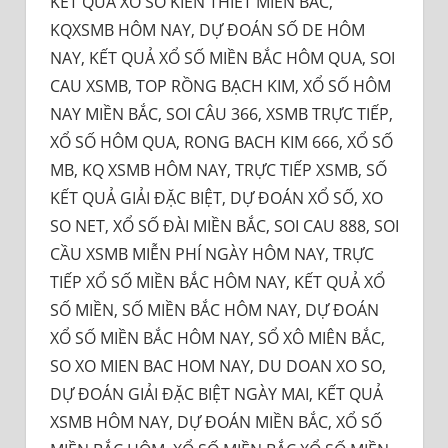
KẾT QUẢ XỔ SỐ KIẾN THIẾT MIỀN BẮC,
KQXSMB HÔM NAY, DỰ ĐOÁN SỐ DE HÔM
NAY, KẾT QUẢ XỔ SỐ MIỀN BẮC HÔM QUA, SOI
CAU XSMB, TOP RỒNG BẠCH KIM, XỔ SỐ HÔM
NAY MIỀN BẮC, SOI CÂU 366, XSMB TRỰC TIẾP,
XỔ SỐ HÔM QUA, RONG BACH KIM 666, XỔ SỐ
MB, KQ XSMB HÔM NAY, TRỰC TIẾP XSMB, SỐ
KẾT QUẢ GIẢI ĐẶC BIỆT, DỰ ĐOÁN XỔ SỐ, XO
SO NET, XỔ SỐ ĐÀI MIỀN BẮC, SOI CAU 888, SOI
CẦU XSMB MIỄN PHÍ NGÀY HÔM NAY, TRỰC
TIẾP XỔ SỐ MIỀN BẮC HÔM NAY, KẾT QUẢ XỔ
SỐ MIỀN, SỐ MIỀN BẮC HÔM NAY, DỰ ĐOÁN
XỔ SỐ MIỀN BẮC HÔM NAY, SỔ XÔ MIÊN BẮC,
SO XO MIEN BAC HOM NAY, DU DOAN XO SO,
DỰ ĐOÁN GIẢI ĐẶC BIỆT NGÀY MAI, KẾT QUẢ
XSMB HÔM NAY, DỰ ĐOÁN MIỀN BẮC, XỔ SỐ