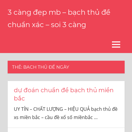
Skip
3 càng đẹp mb – bạch thủ đề
to
content
chuẩn xác – soi 3 càng
Chúng
tôi
tự
MENU
hào
là
sự
THẺ:
BẠCH THỦ ĐỀ NGÀY
lựa
chọn
hàng
dự đoán chuẩn đề bạch thủ miền
đầu
bắc
của
hàng
UY TÍN – CHẤT LƯỢNG – HIỆU QUẢ bạch thủ đề
ngàn
xs miền bắc – cầu đề xổ số miềnbắc
…
khách
hàng
trên