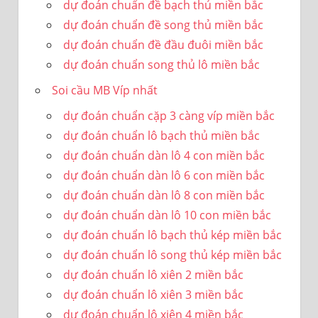
dự đoán chuẩn đề bạch thủ miền bắc
dự đoán chuẩn đề song thủ miền bắc
dự đoán chuẩn đề đầu đuôi miền bắc
dự đoán chuẩn song thủ lô miền bắc
Soi cầu MB Víp nhất
dự đoán chuẩn cặp 3 càng víp miền bắc
dự đoán chuẩn lô bạch thủ miền bắc
dự đoán chuẩn dàn lô 4 con miền bắc
dự đoán chuẩn dàn lô 6 con miền bắc
dự đoán chuẩn dàn lô 8 con miền bắc
dự đoán chuẩn dàn lô 10 con miền bắc
dự đoán chuẩn lô bạch thủ kép miền bắc
dự đoán chuẩn lô song thủ kép miền bắc
dự đoán chuẩn lô xiên 2 miền bắc
dự đoán chuẩn lô xiên 3 miền bắc
dự đoán chuẩn lô xiên 4 miền bắc