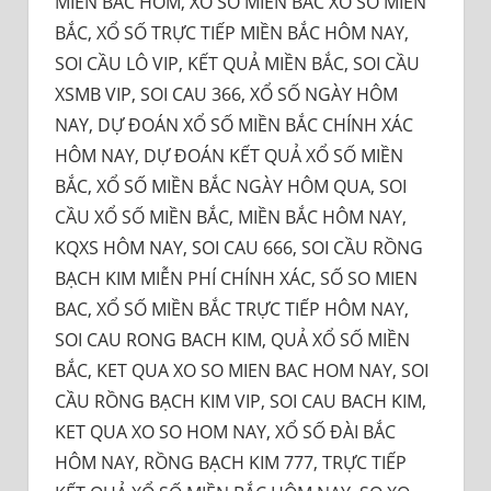
MIỀN BẮC HÔM, XỔ SỐ MIỀN BẮC XỔ SỐ MIỀN
BẮC, XỔ SỐ TRỰC TIẾP MIỀN BẮC HÔM NAY,
SOI CẦU LÔ VIP, KẾT QUẢ MIỀN BẮC, SOI CẦU
XSMB VIP, SOI CAU 366, XỔ SỐ NGÀY HÔM
NAY, DỰ ĐOÁN XỔ SỐ MIỀN BẮC CHÍNH XÁC
HÔM NAY, DỰ ĐOÁN KẾT QUẢ XỔ SỐ MIỀN
BẮC, XỔ SỐ MIỀN BẮC NGÀY HÔM QUA, SOI
CẦU XỔ SỐ MIỀN BẮC, MIỀN BẮC HÔM NAY,
KQXS HÔM NAY, SOI CAU 666, SOI CẦU RỒNG
BẠCH KIM MIỄN PHÍ CHÍNH XÁC, SỐ SO MIEN
BAC, XỔ SỐ MIỀN BẮC TRỰC TIẾP HÔM NAY,
SOI CAU RONG BACH KIM, QUẢ XỔ SỐ MIỀN
BẮC, KET QUA XO SO MIEN BAC HOM NAY, SOI
CẦU RỒNG BẠCH KIM VIP, SOI CAU BACH KIM,
KET QUA XO SO HOM NAY, XỔ SỐ ĐÀI BẮC
HÔM NAY, RỒNG BẠCH KIM 777, TRỰC TIẾP