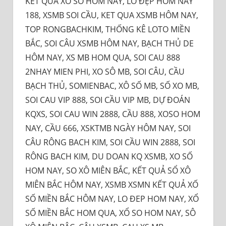
KẾT QUA XO SO HOM NAY, LÔ ĐẸP HÔM NAY
188, XSMB SOI CẦU, KET QUA XSMB HÔM NAY,
TOP RONGBACHKIM, THỐNG KÊ LOTO MIỀN
BẮC, SOI CÂU XSMB HÔM NAY, BẠCH THỦ DE
HÔM NAY, XS MB HOM QUA, SOI CAU 888
2NHAY MIEN PHI, XO SÔ MB, SOI CÂU, CẦU
BẠCH THỦ, SOMIENBAC, XÔ SỐ MB, SỐ XO MB,
SOI CAU VIP 888, SOI CẦU VIP MB, DỰ ĐOÁN
KQXS, SOI CAU WIN 2888, CẦU 888, XOSO HOM
NAY, CẦU 666, XSKTMB NGÀY HÔM NAY, SOI
CÂU RÔNG BACH KIM, SOI CẦU WIN 2888, SOI
RÔNG BACH KIM, DU DOAN KQ XSMB, XO SỐ
HOM NAY, SO XÔ MIÊN BẮC, KẾT QUẢ SỔ XÔ
MIÊN BẮC HÔM NAY, XSMB XSMN KẾT QUẢ XỐ
SỐ MIỀN BẮC HÔM NAY, LO ĐEP HOM NAY, XỔ
SỐ MIỀN BẮC HOM QUA, XỔ SO HOM NAY, SÔ