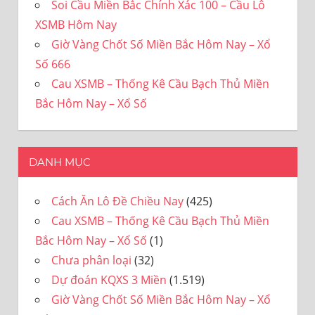
Soi Cầu Miền Bắc Chính Xác 100 – Cầu Lô
XSMB Hôm Nay
Giờ Vàng Chốt Số Miền Bắc Hôm Nay – Xổ
Số 666
Cau XSMB – Thống Kê Cầu Bạch Thủ Miền
Bắc Hôm Nay – Xổ Số
DANH MỤC
Cách Ăn Lô Đề Chiều Nay
(425)
Cau XSMB – Thống Kê Cầu Bạch Thủ Miền
Bắc Hôm Nay – Xổ Số
(1)
Chưa phân loại
(32)
Dự đoán KQXS 3 Miền
(1.519)
Giờ Vàng Chốt Số Miền Bắc Hôm Nay – Xổ