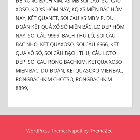
ĐỀ RỒNG BẠCH KIM, XS MB SOI CAU, SOI CAU
XOSO, KQ XS HÔM NAY, KQ XS MIỀN BẮC HÔM
NAY, KẾT QUANET, SOI CAU XS MB VIP, DU
ĐOÁN KẾT QUẢ XỔ SỐ MIỀN BẮC, LÔ DEP HÔM
NAY, SOI CÂU 9999, BACH THU LÔ, SOI CẦU
BAC NHO, KET QUAXOSO, SOI CÂU 6666, KET
QUA XÔ SỐ, SOI CẦU BẠCH THU, CẦU LOTO
ĐẸP, SOI CAU RONG BACHKIM, KETQUA XOSO
MIEN BAC, DU ĐOÁN, KETQUASOXO MIENBAC,
RONGBACHKIM CHOTSO, RONGBACHKIM
8899,
WordPress Theme: Napoli by
ThemeZee
.