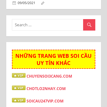
09/05/2021
cả
nước.
NHỮNG TRANG WEB SOI CẦU
UY TÍN KHÁC
CHUYENSOI3CANG.COM
CHOTLO2NHAY.COM
SOICAU247VIP.COM