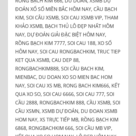
RỒNG BẠCH KIM 666, DU DOAN, XSMB DỰ
ĐOÁN XỔ SỐ MIỀN BẮC HÔM NAY, CẦU BẠCH
KIM, SOI CÂU XSMB, SOI CAU XSMB VIP, THAM
KHẢO XSMB, BẠCH THỦ LÔ ĐẸP NHẤT HÔM
NAY, DỰ ĐOÁN GIẢI ĐẶC BIỆT HÔM NAY,
RỒNG BẠCH KIM 7777, SOI CAU 188, XO SỐ
HÔM NAY, SOI CAU RONGBACHKIM, TRUC TIEP
KET QUA XSMB, CAU DEP 88,
RONGBACHKIM888, SOI CẦU BACH KIM,
MIENBAC, DU DOAN XO SO MIEN BAC HOM
NAY, SOI CAU XS MB, RONG BACH KIM666, KẾT
QUA XO SO, SOI CAU 6666, SOI CAU 777, SOI
CẦU 2888, RONGBACHKIM 888, CẦU XSMB, SOI
CẦU XSMN, XSMB DỰ ĐOÁN, DU ĐOAN XSMB
HOM NAY, XS TRỰC TIẾP MB, RỒNG BẠCH KIM
6868, RONGBACHKIM 666, SOI CẦU MB VIP,