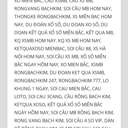
XÔ MIÊN BÂC, CÂU XSMB, CAU XS MB,
RONGVANG BACHKIM, SOI CẦU MB HOM NAY,
THONGKE RONGBACHKIM, XS MIÊN BAC HOM
NAY, DU ĐOÁN XỔ SỐ, DU DOAN XO SỐ, DU
DOAN KẾT QUẢ XỔ SỐ MIỀN BẮC, KẾT QUA MB,
KQ XSMB HOM NAY, KQ XS MB HOM NAY,
KETQUAXOSO MIENBAC, SOI CÂU 88, XS HÀ
NỘI HOM NAY, SOI CẦU XS MB, XÔ SÔ MIÊN
BĂC NGAY HÔM NAY, XO MIEN BẮC, XSMB
RONGBACHKIM, DU ĐOAN KET QUA XSMB,
RONGBACHKIM 247, RONGBACHKIM 777, LO
KHUNG 1 NGAY, SOI CAU MIEN BẮC, CAU
LOTO, SOI CAU 3CANG, CẦU RÔNG BACH KIM,
KETQUA XOSO, KẾT QUẢ XỔ SỐ MIÊN BẮC
NGÀY HÔM NAY, SOI CÂU MB RÔNG BACH KIM,
RONG VANG BẠCH KIM, SOI CÂU 4 SO VIP, DÀN