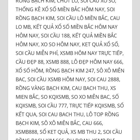
RỒNG BẠCH KIM, CHOT LO, SOI CẦU XỔ SỐ,
THỐNG KÊ XỔ SỐ MIỀN BẮC HÔM NAY, SOI
RỒNG BẠCH KIM, SOI CẦU LÔ MIỀN BẮC, CAU
LO MB, KẾT QUẢ XỔ SỐ MIỀN BẮC HÔM NAY
HÔM NAY, SOI CẦU 188, KẾT QUẢ MIỀN BẮC
HÔM NAY, XO SO HÔM NAY, KET QUẢ XỔ SỐ,
SOI CẦU MIỄN PHÍ, XSMB HÔM NAY TRỰC TIẾP,
CẦU ĐẸP 88, XSMB 888, LÔ ĐẸP HÔM NAY 666,
XỔ SỐ HÔM, RỒNG BẠCH KIM 247, SÔ XÔ MIÊN
BAC, SOI CẦU XSMB HÔM NAY, SOI CAU 2888,
RỒNG VÀNG BẠCH KIM, CAU BACH THU, XS
MIEN BẮC, SO KQXSMB, SO XO MIÊN BAC, SỐ
KQXSMB, SOI CẦU 777, TRỰC TIẾP KQXSMB, SỔ
KẾT QUA, SOI CAU BACH THU, LÔ TOP RỒNG
BẠCH KIM, SÔ XÔ MIÊN BẮC, CAU 666,
XSMB888, SỔ KET QUẢ, XS MB THU 2, SOI CẦU