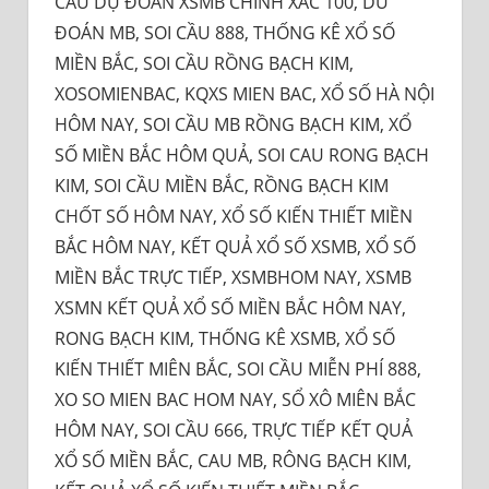
CẦU DỰ ĐOÁN XSMB CHÍNH XÁC 100, DU
ĐOÁN MB, SOI CẦU 888, THỐNG KÊ XỔ SỐ
MIỀN BẮC, SOI CẦU RỒNG BẠCH KIM,
XOSOMIENBAC, KQXS MIEN BAC, XỔ SỐ HÀ NỘI
HÔM NAY, SOI CẦU MB RỒNG BẠCH KIM, XỔ
SỐ MIỀN BẮC HÔM QUẢ, SOI CAU RONG BẠCH
KIM, SOI CẦU MIỀN BẮC, RỒNG BẠCH KIM
CHỐT SỐ HÔM NAY, XỔ SỐ KIẾN THIẾT MIỀN
BẮC HÔM NAY, KẾT QUẢ XỔ SỐ XSMB, XỔ SỐ
MIỀN BẮC TRỰC TIẾP, XSMBHOM NAY, XSMB
XSMN KẾT QUẢ XỔ SỐ MIỀN BẮC HÔM NAY,
RONG BẠCH KIM, THỐNG KÊ XSMB, XỔ SỐ
KIẾN THIẾT MIÊN BẮC, SOI CẦU MIỄN PHÍ 888,
XO SO MIEN BAC HOM NAY, SỔ XÔ MIÊN BẮC
HÔM NAY, SOI CẦU 666, TRỰC TIẾP KẾT QUẢ
XỔ SỐ MIỀN BẮC, CAU MB, RÔNG BẠCH KIM,