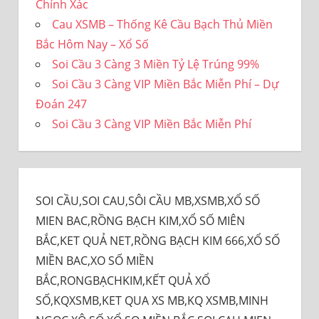
Chính Xác
Cau XSMB – Thống Kê Cầu Bạch Thủ Miền
Bắc Hôm Nay – Xổ Số
Soi Cầu 3 Càng 3 Miền Tỷ Lệ Trúng 99%
Soi Cầu 3 Càng VIP Miền Bắc Miễn Phí – Dự
Đoán 247
Soi Cầu 3 Càng VIP Miền Bắc Miễn Phí
SOI CẦU,SOI CAU,SÔI CẦU MB,XSMB,XỔ SỐ
MIEN BAC,RỒNG BẠCH KIM,XỔ SỐ MIÊN
BẮC,KET QUẢ NET,RỒNG BẠCH KIM 666,XỔ SỐ
MIỀN BAC,XO SỐ MIỀN
BẮC,RONGBẠCHKIM,KẾT QUẢ XỔ
SỐ,KQXSMB,KET QUA XS MB,KQ XSMB,MINH