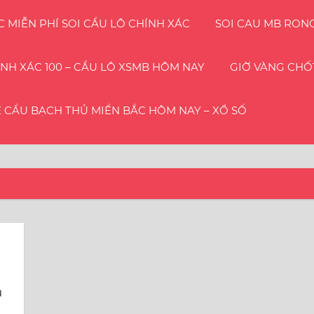
C MIỄN PHÍ SOI CẦU LÔ CHÍNH XÁC
SOI CAU MB RON
ÍNH XÁC 100 – CẦU LÔ XSMB HÔM NAY
GIỜ VÀNG CHỐT
 CẦU BẠCH THỦ MIỀN BẮC HÔM NAY – XỔ SỐ
ủ