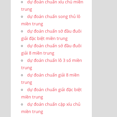
dự đoán chuẩn xíu chủ miền
trung
dự đoán chuẩn song thủ lô
miền trung
dự đoán chuẩn sớ đầu đuôi
giải đặc biệt miền trung
dự đoán chuẩn sớ đầu đuôi
giải 8 miền trung
dự đoán chuẩn lô 3 số miền
trung
dự đoán chuẩn giải 8 miền
trung
dự đoán chuẩn giải đặc biệt
miền trung
dự đoán chuẩn cặp xíu chủ
miền trung