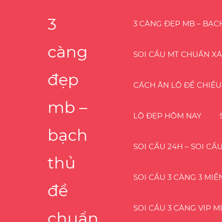
Skip
3
to
3 CÀNG ĐẸP MB – BẠC
content
càng
SOI CẦU MT CHUẨN X
đẹp
CÁCH ĂN LÔ ĐỀ CHIỀU
mb –
LÔ ĐẸP HÔM NAY
bạch
SOI CẦU 24H – SOI CẦ
thủ
SOI CẦU 3 CÀNG 3 MIỀ
đề
SOI CẦU 3 CÀNG VIP M
chuẩn