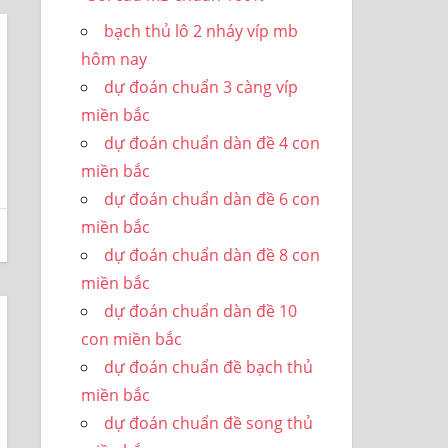
bạch thủ lô 2 nháy víp mb
hôm nay
dự đoán chuẩn 3 càng víp
miền bắc
dự đoán chuẩn dàn đề 4 con
miền bắc
dự đoán chuẩn dàn đề 6 con
miền bắc
dự đoán chuẩn dàn đề 8 con
miền bắc
dự đoán chuẩn dàn đề 10
con miền bắc
dự đoán chuẩn đề bạch thủ
miền bắc
dự đoán chuẩn đề song thủ