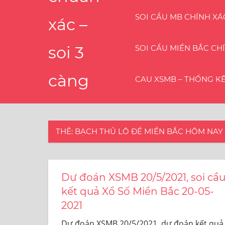
SOI CẦU MB CHÍNH XÁ
xác –
soi 3
SOI CẦU MIỀN BẮC CH
càng
CAU XSMB – THỐNG KÊ
Chúng
tôi
tự
THẺ:
BẠCH THỦ LÔ ĐỀ MIỀN BẮC HÔM NAY
hào
là
sự
lựa
Dự đoán XSMB 20/5/2021, soi cầ
chọn
hàng
kết quả Xổ Số Miền Bắc 20-05-
đầu
2021
của
hàng
Dự đoán XSMB 20/5/2021, dự đoán kết quả