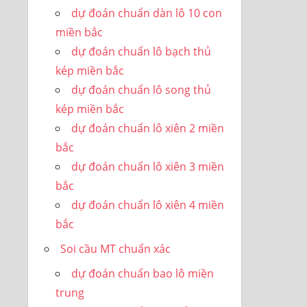
dự đoán chuẩn dàn lô 10 con
miền bắc
dự đoán chuẩn lô bạch thủ
kép miền bắc
dự đoán chuẩn lô song thủ
kép miền bắc
dự đoán chuẩn lô xiên 2 miền
bắc
dự đoán chuẩn lô xiên 3 miền
bắc
dự đoán chuẩn lô xiên 4 miền
bắc
Soi cầu MT chuẩn xác
dự đoán chuẩn bao lô miền
trung