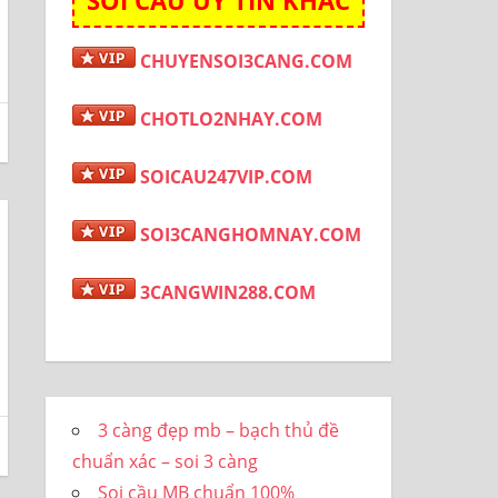
CHUYENSOI3CANG.COM
CHOTLO2NHAY.COM
SOICAU247VIP.COM
SOI3CANGHOMNAY.COM
3CANGWIN288.COM
3 càng đẹp mb – bạch thủ đề
chuẩn xác – soi 3 càng
Soi cầu MB chuẩn 100%