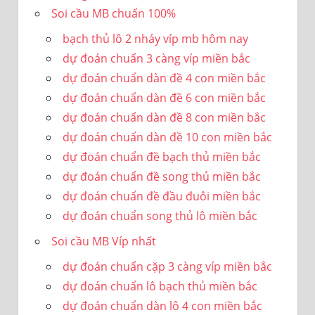
Soi cầu MB chuẩn 100%
bạch thủ lô 2 nháy víp mb hôm nay
dự đoán chuẩn 3 càng víp miền bắc
dự đoán chuẩn dàn đề 4 con miền bắc
dự đoán chuẩn dàn đề 6 con miền bắc
dự đoán chuẩn dàn đề 8 con miền bắc
dự đoán chuẩn dàn đề 10 con miền bắc
dự đoán chuẩn đề bạch thủ miền bắc
dự đoán chuẩn đề song thủ miền bắc
dự đoán chuẩn đề đầu đuôi miền bắc
dự đoán chuẩn song thủ lô miền bắc
Soi cầu MB Víp nhất
dự đoán chuẩn cặp 3 càng víp miền bắc
dự đoán chuẩn lô bạch thủ miền bắc
dự đoán chuẩn dàn lô 4 con miền bắc