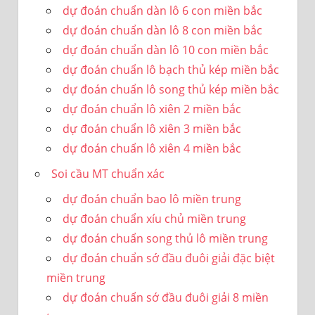
dự đoán chuẩn dàn lô 6 con miền bắc
dự đoán chuẩn dàn lô 8 con miền bắc
dự đoán chuẩn dàn lô 10 con miền bắc
dự đoán chuẩn lô bạch thủ kép miền bắc
dự đoán chuẩn lô song thủ kép miền bắc
dự đoán chuẩn lô xiên 2 miền bắc
dự đoán chuẩn lô xiên 3 miền bắc
dự đoán chuẩn lô xiên 4 miền bắc
Soi cầu MT chuẩn xác
dự đoán chuẩn bao lô miền trung
dự đoán chuẩn xíu chủ miền trung
dự đoán chuẩn song thủ lô miền trung
dự đoán chuẩn sớ đầu đuôi giải đặc biệt
miền trung
dự đoán chuẩn sớ đầu đuôi giải 8 miền