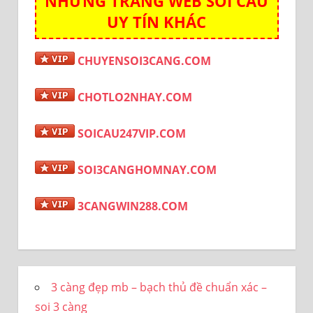
NHỮNG TRANG WEB SOI CẦU
UY TÍN KHÁC
CHUYENSOI3CANG.COM
CHOTLO2NHAY.COM
SOICAU247VIP.COM
SOI3CANGHOMNAY.COM
3CANGWIN288.COM
3 càng đẹp mb – bạch thủ đề chuẩn xác –
soi 3 càng