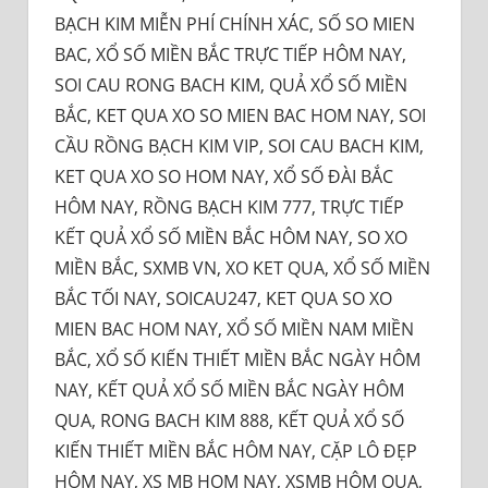
BẠCH KIM MIỄN PHÍ CHÍNH XÁC, SỐ SO MIEN
BAC, XỔ SỐ MIỀN BẮC TRỰC TIẾP HÔM NAY,
SOI CAU RONG BACH KIM, QUẢ XỔ SỐ MIỀN
BẮC, KET QUA XO SO MIEN BAC HOM NAY, SOI
CẦU RỒNG BẠCH KIM VIP, SOI CAU BACH KIM,
KET QUA XO SO HOM NAY, XỔ SỐ ĐÀI BẮC
HÔM NAY, RỒNG BẠCH KIM 777, TRỰC TIẾP
KẾT QUẢ XỔ SỐ MIỀN BẮC HÔM NAY, SO XO
MIỀN BẮC, SXMB VN, XO KET QUA, XỔ SỐ MIỀN
BẮC TỐI NAY, SOICAU247, KET QUA SO XO
MIEN BAC HOM NAY, XỔ SỐ MIỀN NAM MIỀN
BẮC, XỔ SỐ KIẾN THIẾT MIỀN BẮC NGÀY HÔM
NAY, KẾT QUẢ XỔ SỐ MIỀN BẮC NGÀY HÔM
QUA, RONG BACH KIM 888, KẾT QUẢ XỔ SỐ
KIẾN THIẾT MIỀN BẮC HÔM NAY, CẶP LÔ ĐẸP
HÔM NAY, XS MB HOM NAY, XSMB HÔM QUA,