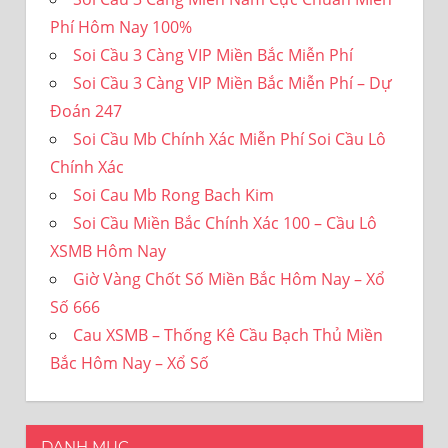
Phí Hôm Nay 100%
Soi Cầu 3 Càng VIP Miền Bắc Miễn Phí
Soi Cầu 3 Càng VIP Miền Bắc Miễn Phí – Dự
Đoán 247
Soi Cầu Mb Chính Xác Miễn Phí Soi Cầu Lô
Chính Xác
Soi Cau Mb Rong Bach Kim
Soi Cầu Miền Bắc Chính Xác 100 – Cầu Lô
XSMB Hôm Nay
Giờ Vàng Chốt Số Miền Bắc Hôm Nay – Xổ
Số 666
Cau XSMB – Thống Kê Cầu Bạch Thủ Miền
Bắc Hôm Nay – Xổ Số
DANH MỤC