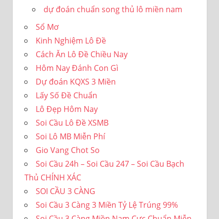
dự đoán chuẩn song thủ lô miền nam
Sổ Mơ
Kinh Nghiệm Lô Đề
Cách Ăn Lô Đề Chiều Nay
Hôm Nay Đánh Con Gì
Dự đoán KQXS 3 Miền
Lấy Số Đề Chuẩn
Lô Đẹp Hôm Nay
Soi Cầu Lô Đề XSMB
Soi Lô MB Miễn Phí
Gio Vang Chot So
Soi Cầu 24h – Soi Cầu 247 – Soi Cầu Bạch
Thủ CHÍNH XÁC
SOI CẦU 3 CÀNG
Soi Cầu 3 Càng 3 Miền Tỷ Lệ Trúng 99%
Soi Cầu 3 Càng Miền Nam Cực Chuẩn Miễn