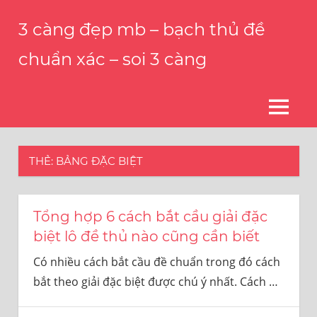
Skip
3 càng đẹp mb – bạch thủ đề
to
content
chuẩn xác – soi 3 càng
Chúng
tôi
tự
MENU
hào
là
sự
THẺ:
BẢNG ĐẶC BIỆT
lựa
chọn
hàng
Tổng hợp 6 cách bắt cầu giải đặc
đầu
biệt lô đề thủ nào cũng cần biết
của
hàng
Có nhiều cách bắt cầu đề chuẩn trong đó cách
ngàn
bắt theo giải đặc biệt được chú ý nhất. Cách
…
khách
hàng
trên