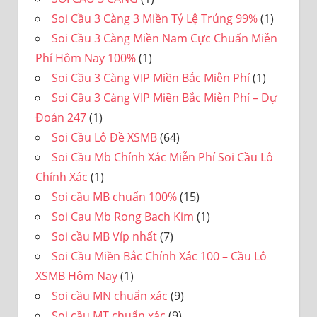
Soi Cầu 3 Càng 3 Miền Tỷ Lệ Trúng 99%
(1)
Soi Cầu 3 Càng Miền Nam Cực Chuẩn Miễn
Phí Hôm Nay 100%
(1)
Soi Cầu 3 Càng VIP Miền Bắc Miễn Phí
(1)
Soi Cầu 3 Càng VIP Miền Bắc Miễn Phí – Dự
Đoán 247
(1)
Soi Cầu Lô Đề XSMB
(64)
Soi Cầu Mb Chính Xác Miễn Phí Soi Cầu Lô
Chính Xác
(1)
Soi cầu MB chuẩn 100%
(15)
Soi Cau Mb Rong Bach Kim
(1)
Soi cầu MB Víp nhất
(7)
Soi Cầu Miền Bắc Chính Xác 100 – Cầu Lô
XSMB Hôm Nay
(1)
Soi cầu MN chuẩn xác
(9)
Soi cầu MT chuẩn xác
(9)