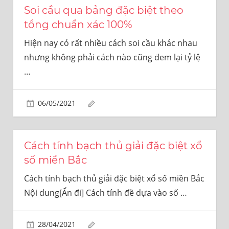
Soi cầu qua bảng đặc biệt theo
tổng chuẩn xác 100%
Hiện nay có rất nhiều cách soi cầu khác nhau
nhưng không phải cách nào cũng đem lại tỷ lệ
…
06/05/2021
Cách tính bạch thủ giải đặc biệt xổ
số miền Bắc
Cách tính bạch thủ giải đặc biệt xổ số miền Bắc
Nội dung[Ẩn đi] Cách tính đề dựa vào số
…
28/04/2021