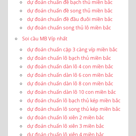
dự đoán chuẩn đề bạch thủ miền bắc
dự đoán chuẩn đề song thủ miền bắc
dự đoán chuẩn đề đầu đuôi miền bắc
dự đoán chuẩn song thủ lô miền bắc
Soi cầu MB Víp nhất
dự đoán chuẩn cặp 3 càng víp miền bắc
dự đoán chuẩn lô bạch thủ miền bắc
dự đoán chuẩn dàn lô 4 con miền bắc
dự đoán chuẩn dàn lô 6 con miền bắc
dự đoán chuẩn dàn lô 8 con miền bắc
dự đoán chuẩn dàn lô 10 con miền bắc
dự đoán chuẩn lô bạch thủ kép miền bắc
dự đoán chuẩn lô song thủ kép miền bắc
dự đoán chuẩn lô xiên 2 miền bắc
dự đoán chuẩn lô xiên 3 miền bắc
dự đoán chuẩn lô xiên 4 miền bắc