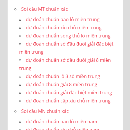
Soi cầu MT chuẩn xác
dự đoán chuẩn bao lô miền trung
dự đoán chuẩn xíu chủ miền trung
dự đoán chuẩn song thủ lô miền trung
dự đoán chuẩn sớ đầu đuôi giải đặc biệt
miền trung
dự đoán chuẩn sớ đầu đuôi giải 8 miền
trung
dự đoán chuẩn lô 3 số miền trung
dự đoán chuẩn giải 8 miền trung
dự đoán chuẩn giải đặc biệt miền trung
dự đoán chuẩn cặp xíu chủ miền trung
Soi cầu MN chuẩn xác
dự đoán chuẩn bao lô miền nam
dự đoán chuẩn xíu chủ miền nam