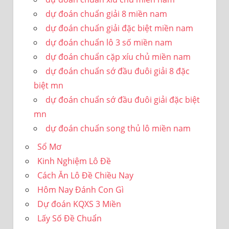
dự đoán chuẩn giải 8 miền nam
dự đoán chuẩn giải đặc biệt miền nam
dự đoán chuẩn lô 3 số miền nam
dự đoán chuẩn cặp xíu chủ miền nam
dự đoán chuẩn sớ đầu đuôi giải 8 đặc
biệt mn
dự đoán chuẩn sớ đầu đuôi giải đặc biệt
mn
dự đoán chuẩn song thủ lô miền nam
Sổ Mơ
Kinh Nghiệm Lô Đề
Cách Ăn Lô Đề Chiều Nay
Hôm Nay Đánh Con Gì
Dự đoán KQXS 3 Miền
Lấy Số Đề Chuẩn