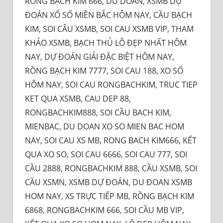
RỒNG BẠCH KIM 666, DU DOAN, XSMB DỰ
ĐOÁN XỔ SỐ MIỀN BẮC HÔM NAY, CẦU BẠCH
KIM, SOI CÂU XSMB, SOI CAU XSMB VIP, THAM
KHẢO XSMB, BẠCH THỦ LÔ ĐẸP NHẤT HÔM
NAY, DỰ ĐOÁN GIẢI ĐẶC BIỆT HÔM NAY,
RỒNG BẠCH KIM 7777, SOI CAU 188, XO SỐ
HÔM NAY, SOI CAU RONGBACHKIM, TRUC TIEP
KET QUA XSMB, CAU DEP 88,
RONGBACHKIM888, SOI CẦU BACH KIM,
MIENBAC, DU DOAN XO SO MIEN BAC HOM
NAY, SOI CAU XS MB, RONG BACH KIM666, KẾT
QUA XO SO, SOI CAU 6666, SOI CAU 777, SOI
CẦU 2888, RONGBACHKIM 888, CẦU XSMB, SOI
CẦU XSMN, XSMB DỰ ĐOÁN, DU ĐOAN XSMB
HOM NAY, XS TRỰC TIẾP MB, RỒNG BẠCH KIM
6868, RONGBACHKIM 666, SOI CẦU MB VIP,