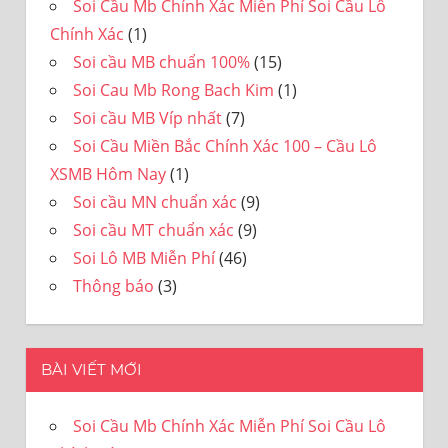
Soi Cầu Mb Chính Xác Miễn Phí Soi Cầu Lô
Chính Xác
(1)
Soi cầu MB chuẩn 100%
(15)
Soi Cau Mb Rong Bach Kim
(1)
Soi cầu MB Víp nhất
(7)
Soi Cầu Miền Bắc Chính Xác 100 – Cầu Lô
XSMB Hôm Nay
(1)
Soi cầu MN chuẩn xác
(9)
Soi cầu MT chuẩn xác
(9)
Soi Lô MB Miễn Phí
(46)
Thông báo
(3)
BÀI VIẾT MỚI
Soi Cầu Mb Chính Xác Miễn Phí Soi Cầu Lô