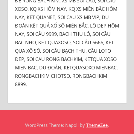
ĐỀ RỒNG BẠCH KIM, XS MB SOI CAU, SOI CAU
XOSO, KQ XS HÔM NAY, KQ XS MIỀN BẮC HÔM
NAY, KẾT QUANET, SOI CAU XS MB VIP, DU
ĐOÁN KẾT QUẢ XỔ SỐ MIỀN BẮC, LÔ DEP HÔM
NAY, SOI CÂU 9999, BACH THU LÔ, SOI CẦU
BAC NHO, KET QUAXOSO, SOI CÂU 6666, KET
QUA XÔ SỐ, SOI CẦU BẠCH THU, CẦU LOTO
ĐẸP, SOI CAU RONG BACHKIM, KETQUA XOSO
MIEN BAC, DU ĐOÁN, KETQUASOXO MIENBAC,
RONGBACHKIM CHOTSO, RONGBACHKIM
8899,
WordPress Theme: Napoli by
ThemeZee
.