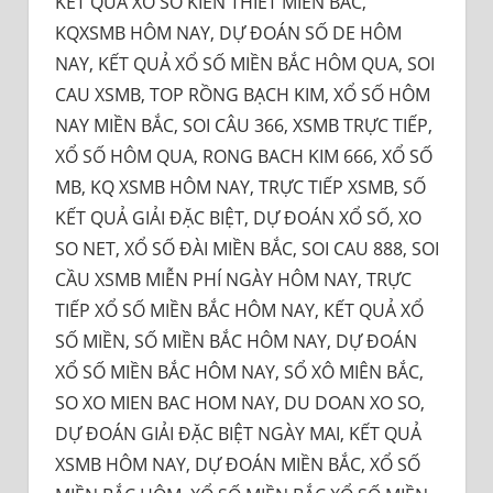
KẾT QUẢ XỔ SỐ KIẾN THIẾT MIỀN BẮC,
KQXSMB HÔM NAY, DỰ ĐOÁN SỐ DE HÔM
NAY, KẾT QUẢ XỔ SỐ MIỀN BẮC HÔM QUA, SOI
CAU XSMB, TOP RỒNG BẠCH KIM, XỔ SỐ HÔM
NAY MIỀN BẮC, SOI CÂU 366, XSMB TRỰC TIẾP,
XỔ SỐ HÔM QUA, RONG BACH KIM 666, XỔ SỐ
MB, KQ XSMB HÔM NAY, TRỰC TIẾP XSMB, SỐ
KẾT QUẢ GIẢI ĐẶC BIỆT, DỰ ĐOÁN XỔ SỐ, XO
SO NET, XỔ SỐ ĐÀI MIỀN BẮC, SOI CAU 888, SOI
CẦU XSMB MIỄN PHÍ NGÀY HÔM NAY, TRỰC
TIẾP XỔ SỐ MIỀN BẮC HÔM NAY, KẾT QUẢ XỔ
SỐ MIỀN, SỐ MIỀN BẮC HÔM NAY, DỰ ĐOÁN
XỔ SỐ MIỀN BẮC HÔM NAY, SỔ XÔ MIÊN BẮC,
SO XO MIEN BAC HOM NAY, DU DOAN XO SO,
DỰ ĐOÁN GIẢI ĐẶC BIỆT NGÀY MAI, KẾT QUẢ
XSMB HÔM NAY, DỰ ĐOÁN MIỀN BẮC, XỔ SỐ