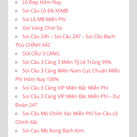
Lô Đẹp Hôm Nay
Soi Cầu Lô Đề XSMB
Soi Lô MB Miễn Phí
Gio Vang Chot So
Soi Cầu 24h – Soi Cầu 247 – Soi Cầu Bạch
Thủ CHÍNH XÁC
SOI CẦU 3 CÀNG
Soi Cầu 3 Càng 3 Miền Tỷ Lệ Trúng 99%
Soi Cầu 3 Càng Miền Nam Cực Chuẩn Miễn
Phí Hôm Nay 100%
Soi Cầu 3 Càng VIP Miền Bắc Miễn Phí
Soi Cầu 3 Càng VIP Miền Bắc Miễn Phí – Dự
Đoán 247
Soi Cầu Mb Chính Xác Miễn Phí Soi Cầu Lô
Chính Xác
Soi Cau Mb Rong Bach Kim