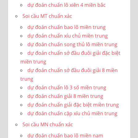
dự đoán chuẩn lô xiên 4 miền bắc
Soi cầu MT chuẩn xác
dự đoán chuẩn bao lô miền trung
dự đoán chuẩn xíu chủ miền trung
dự đoán chuẩn song thủ lô miền trung
dự đoán chuẩn sớ đầu đuôi giải đặc biệt
miền trung
dự đoán chuẩn sớ đầu đuôi giải 8 miền
trung
dự đoán chuẩn lô 3 số miền trung
dự đoán chuẩn giải 8 miền trung
dự đoán chuẩn giải đặc biệt miền trung
dự đoán chuẩn cặp xíu chủ miền trung
Soi cầu MN chuẩn xác
dự đoán chuẩn bao lô miền nam