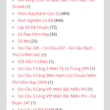
Số 666
(1)
Hôm Nay Đánh Con Gì
(489)
Kinh Nghiệm Lô Đề
(846)
Lấy Số Đề Chuẩn
(72)
Lô Đẹp Hôm Nay
(56)
Sổ Mơ
(25)
Soi Cầu 24h – Soi Cầu 247 – Soi Cầu Bạch
Thủ CHÍNH XÁC
(1)
SOI CẦU 3 CÀNG
(1)
Soi Cầu 3 Càng 3 Miền Tỷ Lệ Trúng 99%
(1)
Soi Cầu 3 Càng Miền Nam Cực Chuẩn Miễn
Phí Hôm Nay 100%
(1)
Soi Cầu 3 Càng VIP Miền Bắc Miễn Phí
(1)
Soi Cầu 3 Càng VIP Miền Bắc Miễn Phí – Dự
Đoán 247
(1)
Soi Cầu Lô Đề XSMB
(64)