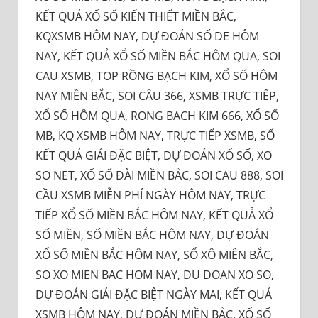
KẾT QUẢ XỔ SỐ KIẾN THIẾT MIỀN BẮC,
KQXSMB HÔM NAY, DỰ ĐOÁN SỐ DE HÔM
NAY, KẾT QUẢ XỔ SỐ MIỀN BẮC HÔM QUA, SOI
CAU XSMB, TOP RỒNG BẠCH KIM, XỔ SỐ HÔM
NAY MIỀN BẮC, SOI CÂU 366, XSMB TRỰC TIẾP,
XỔ SỐ HÔM QUA, RONG BACH KIM 666, XỔ SỐ
MB, KQ XSMB HÔM NAY, TRỰC TIẾP XSMB, SỐ
KẾT QUẢ GIẢI ĐẶC BIỆT, DỰ ĐOÁN XỔ SỐ, XO
SO NET, XỔ SỐ ĐÀI MIỀN BẮC, SOI CAU 888, SOI
CẦU XSMB MIỄN PHÍ NGÀY HÔM NAY, TRỰC
TIẾP XỔ SỐ MIỀN BẮC HÔM NAY, KẾT QUẢ XỔ
SỐ MIỀN, SỐ MIỀN BẮC HÔM NAY, DỰ ĐOÁN
XỔ SỐ MIỀN BẮC HÔM NAY, SỔ XÔ MIÊN BẮC,
SO XO MIEN BAC HOM NAY, DU DOAN XO SO,
DỰ ĐOÁN GIẢI ĐẶC BIỆT NGÀY MAI, KẾT QUẢ
XSMB HÔM NAY, DỰ ĐOÁN MIỀN BẮC, XỔ SỐ