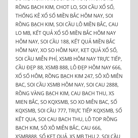
RỒNG BẠCH KIM, CHOT LO, SOI CẦU XỔ SỐ,
THỐNG KÊ XỔ SỐ MIỀN BẮC HÔM NAY, SOI
RỒNG BẠCH KIM, SOI CẦU LÔ MIỀN BẮC, CAU
LO MB, KẾT QUẢ XỔ SỐ MIỀN BẮC HÔM NAY
HÔM NAY, SOI CẦU 188, KẾT QUẢ MIỀN BẮC
HÔM NAY, XO SO HÔM NAY, KET QUẢ XỔ SỐ,
SOI CẦU MIỄN PHÍ, XSMB HÔM NAY TRỰC TIẾP,
CẦU ĐẸP 88, XSMB 888, LÔ ĐẸP HÔM NAY 666,
XỔ SỐ HÔM, RỒNG BẠCH KIM 247, SÔ XÔ MIÊN
BAC, SOI CẦU XSMB HÔM NAY, SOI CAU 2888,
RỒNG VÀNG BẠCH KIM, CAU BACH THU, XS
MIEN BẮC, SO KQXSMB, SO XO MIÊN BAC, SỐ
KQXSMB, SOI CẦU 777, TRỰC TIẾP KQXSMB, SỔ
KẾT QUA, SOI CAU BACH THU, LÔ TOP RỒNG
BẠCH KIM, SÔ XÔ MIÊN BẮC, CAU 666,
XSMB888, SỔ KET QUẢ, XS MB THU 2, SOI CẦU