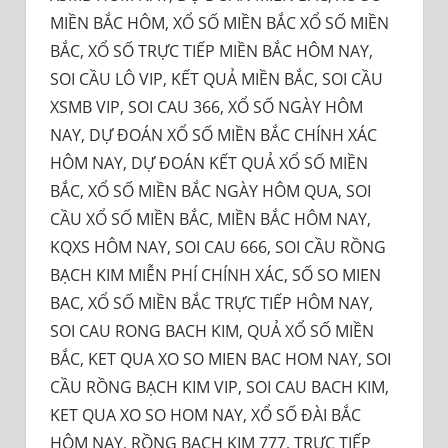
MIỀN BẮC HÔM, XỔ SỐ MIỀN BẮC XỔ SỐ MIỀN
BẮC, XỔ SỐ TRỰC TIẾP MIỀN BẮC HÔM NAY,
SOI CẦU LÔ VIP, KẾT QUẢ MIỀN BẮC, SOI CẦU
XSMB VIP, SOI CAU 366, XỔ SỐ NGÀY HÔM
NAY, DỰ ĐOÁN XỔ SỐ MIỀN BẮC CHÍNH XÁC
HÔM NAY, DỰ ĐOÁN KẾT QUẢ XỔ SỐ MIỀN
BẮC, XỔ SỐ MIỀN BẮC NGÀY HÔM QUA, SOI
CẦU XỔ SỐ MIỀN BẮC, MIỀN BẮC HÔM NAY,
KQXS HÔM NAY, SOI CAU 666, SOI CẦU RỒNG
BẠCH KIM MIỄN PHÍ CHÍNH XÁC, SỐ SO MIEN
BAC, XỔ SỐ MIỀN BẮC TRỰC TIẾP HÔM NAY,
SOI CAU RONG BACH KIM, QUẢ XỔ SỐ MIỀN
BẮC, KET QUA XO SO MIEN BAC HOM NAY, SOI
CẦU RỒNG BẠCH KIM VIP, SOI CAU BACH KIM,
KET QUA XO SO HOM NAY, XỔ SỐ ĐÀI BẮC
HÔM NAY, RỒNG BẠCH KIM 777, TRỰC TIẾP