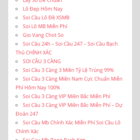
Lô Đẹp Hôm Nay
Soi Cầu Lô Đề XSMB
Soi Lô MB Miễn Phí
Gio Vang Chot So
Soi Cầu 24h – Soi Cầu 247 – Soi Cầu Bạch
Thủ CHÍNH XÁC
SOI CẦU 3 CÀNG
Soi Cầu 3 Càng 3 Miền Tỷ Lệ Trúng 99%
Soi Cầu 3 Càng Miền Nam Cực Chuẩn Miễn
Phí Hôm Nay 100%
Soi Cầu 3 Càng VIP Miền Bắc Miễn Phí
Soi Cầu 3 Càng VIP Miền Bắc Miễn Phí – Dự
Đoán 247
Soi Cầu Mb Chính Xác Miễn Phí Soi Cầu Lô
Chính Xác
Soi Cau Mb Rong Bach Kim