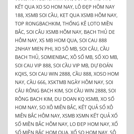
KẾT QUA XO SO HOM NAY, LÔ ĐẸP HÔM NAY
188, XSMB SOI CẦU, KET QUA XSMB HÔM NAY,
TOP RONGBACHKIM, THỐNG KÊ LOTO MIỀN
BẮC, SOI CÂU XSMB HÔM NAY, BẠCH THỦ DE
HÔM NAY, XS MB HOM QUA, SOI CAU 888
2NHAY MIEN PHI, XO SÔ MB, SOI CÂU, CẦU
BẠCH THỦ, SOMIENBAC, XÔ SỐ MB, SỐ XO MB,
SOI CAU VIP 888, SOI CẦU VIP MB, DỰ ĐOÁN
KQXS, SOI CAU WIN 2888, CẦU 888, XOSO HOM
NAY, CẦU 666, XSKTMB NGÀY HÔM NAY, SOI
CÂU RÔNG BACH KIM, SOI CẦU WIN 2888, SOI
RÔNG BACH KIM, DU DOAN KQ XSMB, XO SỐ
HOM NAY, SO XÔ MIÊN BẮC, KẾT QUẢ SỔ XÔ
MIÊN BẮC HÔM NAY, XSMB XSMN KẾT QUẢ XỐ
SỐ MIỀN BẮC HÔM NAY, LO ĐEP HOM NAY, XỔ
SỐ MIỀN BẮC HOM QUA, XỔ SO HOM NAY, SÔ