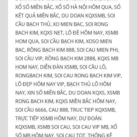
XỔ SỐ MIỀN BẮC, XỔ SỐ HÀ NỘI HÔM QUA, SỔ
KẾT QUẢ MIỀN BẮC, DU DOAN KQXSMB, SOI
CẦU BẠCH THỦ, XO MIEN BAC, SOI RONG
BACH KIM, KQXS NET, LÔ ĐỀ HÔM NAY, XSMB
HOM QUA, SOI CẦU BẠCH KIM, XOSO MIEN
BAC, RỒNG BẠCH KIM 888, SOI CAU MIEN PHI,
SOI CẦU VIP, RỒNG BẠCH KIM 2888, KQXS MB
HOM NAY, DIỄN ĐÀN XSMB, SOI CẦU LÔ,
RONGBACH KIM, SOI CAU RONG BACH KIM VIP,
LÔ ĐẸP HÔM NAY VIP, BẠCH THỦ LÔ HÔM
NAY, XIN SỐ MIỀN BẮC, DU DOAN KQXS, XSMB
RONG BACH KIM, KQXS MIỀN BẮC HÔM NAY,
SOI CẦU 6666, CAU 888, TRUC TIEP KQXSMB,
TRỰC TIẾP XSMB HÔM NAY, DỰ ĐOÁN
KQXSMB, XSMB SOI CAU, SOI CAU VIP MB, XỔ
SỐ MB HÔM NAY, SOI CAU TOT, THỐNG KÊ