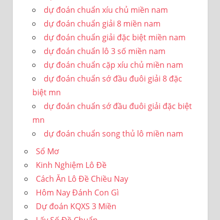
dự đoán chuẩn xíu chủ miền nam
dự đoán chuẩn giải 8 miền nam
dự đoán chuẩn giải đặc biệt miền nam
dự đoán chuẩn lô 3 số miền nam
dự đoán chuẩn cặp xíu chủ miền nam
dự đoán chuẩn sớ đầu đuôi giải 8 đặc
biệt mn
dự đoán chuẩn sớ đầu đuôi giải đặc biệt
mn
dự đoán chuẩn song thủ lô miền nam
Sổ Mơ
Kinh Nghiệm Lô Đề
Cách Ăn Lô Đề Chiều Nay
Hôm Nay Đánh Con Gì
Dự đoán KQXS 3 Miền
Lấy Số Đề Chuẩn