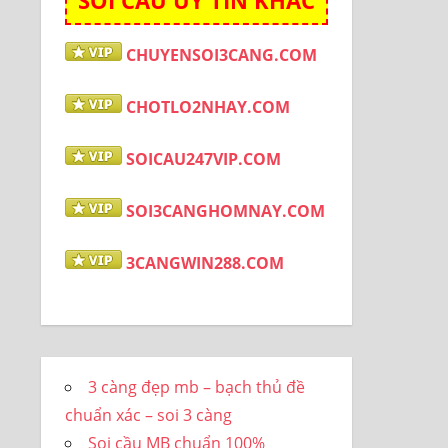
CHUYENSOI3CANG.COM
CHOTLO2NHAY.COM
SOICAU247VIP.COM
SOI3CANGHOMNAY.COM
3CANGWIN288.COM
3 càng đẹp mb – bạch thủ đề
chuẩn xác – soi 3 càng
Soi cầu MB chuẩn 100%