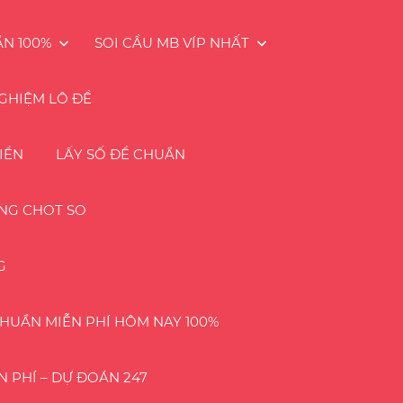
ẨN 100%
SOI CẦU MB VÍP NHẤT
GHIỆM LÔ ĐỀ
IỀN
LẤY SỐ ĐỀ CHUẨN
ANG CHOT SO
G
CHUẨN MIỄN PHÍ HÔM NAY 100%
N PHÍ – DỰ ĐOÁN 247