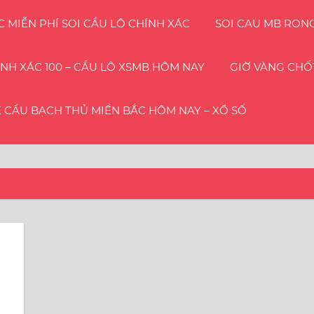
C MIỄN PHÍ SOI CẦU LÔ CHÍNH XÁC
SOI CAU MB RON
ÍNH XÁC 100 – CẦU LÔ XSMB HÔM NAY
GIỜ VÀNG CHỐT
 CẦU BẠCH THỦ MIỀN BẮC HÔM NAY – XỔ SỐ
o