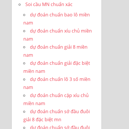
Soi cầu MN chuẩn xác
dự đoán chuẩn bao lô miền
nam
dự đoán chuẩn xíu chủ miền
nam
dự đoán chuẩn giải 8 miền
nam
dự đoán chuẩn giải đặc biệt
miền nam
dự đoán chuẩn lô 3 số miền
nam
dự đoán chuẩn cặp xíu chủ
miền nam
dự đoán chuẩn sớ đầu đuôi
giải 8 đặc biệt mn
dự đoán chuẩn sớ đầu đuôi