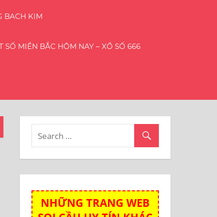
G BACH KIM
 SỐ MIỀN BẮC HÔM NAY – XỔ SỐ 666
NHỮNG TRANG WEB
SOI CẦU UY TÍN KHÁC