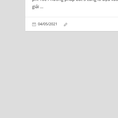
ngàn
giải
…
khách
hàng
trên
04/05/2021
cả
nước.