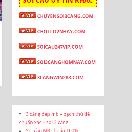
CHUYENSOI3CANG.COM
CHOTLO2NHAY.COM
SOICAU247VIP.COM
SOI3CANGHOMNAY.COM
3CANGWIN288.COM
3 càng đẹp mb – bạch thủ đề
chuẩn xác – soi 3 càng
Soi cầu MB chuẩn 100%