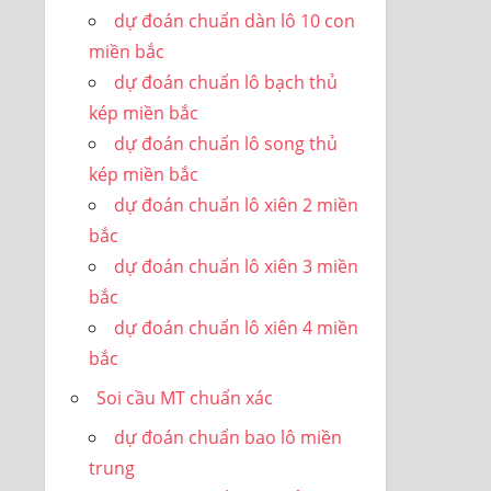
dự đoán chuẩn dàn lô 10 con
miền bắc
dự đoán chuẩn lô bạch thủ
kép miền bắc
dự đoán chuẩn lô song thủ
kép miền bắc
dự đoán chuẩn lô xiên 2 miền
bắc
dự đoán chuẩn lô xiên 3 miền
bắc
dự đoán chuẩn lô xiên 4 miền
bắc
Soi cầu MT chuẩn xác
dự đoán chuẩn bao lô miền
trung