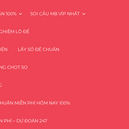
ẨN 100%
SOI CẦU MB VÍP NHẤT
GHIỆM LÔ ĐỀ
IỀN
LẤY SỐ ĐỀ CHUẨN
ANG CHOT SO
G
CHUẨN MIỄN PHÍ HÔM NAY 100%
N PHÍ – DỰ ĐOÁN 247