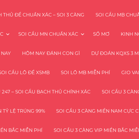
H THỦ ĐỀ CHUẨN XÁC – SOI 3 CÀNG
SOI CẦU MB CHU
ÁC
SOI CẦU MN CHUẨN XÁC
SỔ MƠ
KINH N
 NAY
HÔM NAY ĐÁNH CON GÌ
DỰ ĐOÁN KQXS 3 M
SOI CẦU LÔ ĐỀ XSMB
SOI LÔ MB MIỄN PHÍ
GIO V
U 247 – SOI CẦU BẠCH THỦ CHÍNH XÁC
SOI CẦU 3 CÀN
N TỶ LỆ TRÚNG 99%
SOI CẦU 3 CÀNG MIỀN NAM CỰC 
IỀN BẮC MIỄN PHÍ
SOI CẦU 3 CÀNG VIP MIỀN BẮC MIỄ