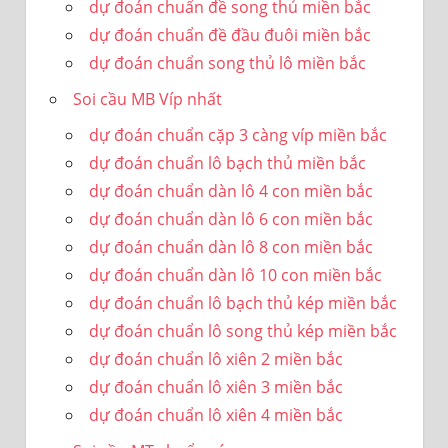
dự đoán chuẩn đề song thủ miền bắc
dự đoán chuẩn đề đầu đuôi miền bắc
dự đoán chuẩn song thủ lô miền bắc
Soi cầu MB Víp nhất
dự đoán chuẩn cặp 3 càng víp miền bắc
dự đoán chuẩn lô bạch thủ miền bắc
dự đoán chuẩn dàn lô 4 con miền bắc
dự đoán chuẩn dàn lô 6 con miền bắc
dự đoán chuẩn dàn lô 8 con miền bắc
dự đoán chuẩn dàn lô 10 con miền bắc
dự đoán chuẩn lô bạch thủ kép miền bắc
dự đoán chuẩn lô song thủ kép miền bắc
dự đoán chuẩn lô xiên 2 miền bắc
dự đoán chuẩn lô xiên 3 miền bắc
dự đoán chuẩn lô xiên 4 miền bắc