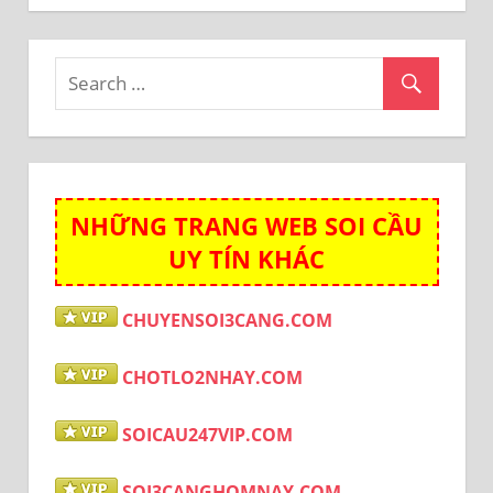
cả
nước.
NHỮNG TRANG WEB SOI CẦU
UY TÍN KHÁC
CHUYENSOI3CANG.COM
CHOTLO2NHAY.COM
SOICAU247VIP.COM
SOI3CANGHOMNAY.COM