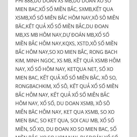
PHI 888,DU DOAN XS MB,DU DOAN XO SO
MIEN BAC,XỔ SỐ MIỀN BẮC, SXMB,KẾT QUA
XSMB,XỔ SỐ MIÊN BẮC HÔM NAY,XÔ SÔ MIÊN
BĂC,KẾT QUẢ XỔ SỐ MIỀN BẮC,DU ĐOAN
MB,XS MB HÔM NAY,DỰ ĐOÁN MB,XỔ SỐ
MIỀN BẮC HÔM NAY,KQXS, XSTD,XÔ SỐ MIỀN
BẮC HÔM NAY,SO XO MIEN BẮC, RONG BACH
KIM, MINH NGOC, XS MB, KÊT QUẢ XSMB HÔM
NAY, XỔ SỐ HÔM NAY, KETQUA NET, SỐ XO
MIEN BAC, KẾT QUẢ XỔ SỐ MIÊN BẮC, XÔ SO,
RONGBACHKIM, XỔ SÔ, KẾT QUẢ XỔ SỐ MIỀN
BẮC HÔM NAY, KẾT QUẢ XỔ SỐ MIÊN BẮC
HÔM NAY, XỔ SỐ, DU DOAN XSMB, XÔ SÔ
MIÊN BĂC HÔM NAY, KET QUA XSMB, SO XO
MIEN BAC, SO KET QUA, SOI CAU MB, XỔ SỐ
MIỀN, SỐ XO, DU ĐOAN XO SO MIEN BAC, SỐ