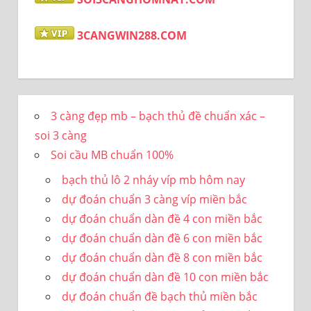
3CANGWIN288.COM
3 càng đẹp mb – bạch thủ đề chuẩn xác –
soi 3 càng
Soi cầu MB chuẩn 100%
bạch thủ lô 2 nháy víp mb hôm nay
dự đoán chuẩn 3 càng víp miền bắc
dự đoán chuẩn dàn đề 4 con miền bắc
dự đoán chuẩn dàn đề 6 con miền bắc
dự đoán chuẩn dàn đề 8 con miền bắc
dự đoán chuẩn dàn đề 10 con miền bắc
dự đoán chuẩn đề bạch thủ miền bắc