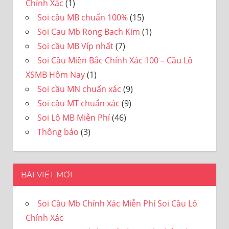
Chính Xác
(1)
Soi cầu MB chuẩn 100%
(15)
Soi Cau Mb Rong Bach Kim
(1)
Soi cầu MB Víp nhất
(7)
Soi Cầu Miền Bắc Chính Xác 100 – Cầu Lô
XSMB Hôm Nay
(1)
Soi cầu MN chuẩn xác
(9)
Soi cầu MT chuẩn xác
(9)
Soi Lô MB Miễn Phí
(46)
Thông báo
(3)
BÀI VIẾT MỚI
Soi Cầu Mb Chính Xác Miễn Phí Soi Cầu Lô
Chính Xác