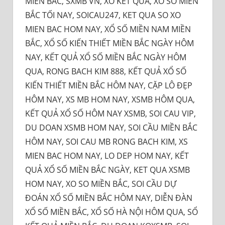
MIỀN BẮC, SXMB VN, XO KET QUA, XỔ SỐ MIỀN
BẮC TỐI NAY, SOICAU247, KET QUA SO XO
MIEN BAC HOM NAY, XỔ SỐ MIỀN NAM MIỀN
BẮC, XỔ SỐ KIẾN THIẾT MIỀN BẮC NGÀY HÔM
NAY, KẾT QUẢ XỔ SỐ MIỀN BẮC NGÀY HÔM
QUA, RONG BACH KIM 888, KẾT QUẢ XỔ SỐ
KIẾN THIẾT MIỀN BẮC HÔM NAY, CẶP LÔ ĐẸP
HÔM NAY, XS MB HOM NAY, XSMB HÔM QUA,
KẾT QUẢ XỔ SỐ HÔM NAY XSMB, SOI CAU VIP,
DU DOAN XSMB HOM NAY, SOI CẦU MIỀN BẮC
HÔM NAY, SOI CAU MB RONG BACH KIM, XS
MIEN BAC HOM NAY, LO DEP HOM NAY, KẾT
QUẢ XỔ SỐ MIỀN BẮC NGÀY, KET QUA XSMB
HOM NAY, XO SO MIỀN BẮC, SOI CẦU DỰ
ĐOÁN XỔ SỐ MIỀN BẮC HÔM NAY, DIỄN ĐÀN
XỔ SỐ MIỀN BẮC, XỔ SỐ HÀ NỘI HÔM QUA, SỔ