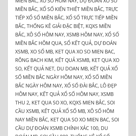
MIỀN BẮC, XO SO HOM NAY, DỰ ĐOÁN XỔ SỐ
MIỀN BẮC, XỔ SỐ KIẾN THIẾT MIỀN BẮC, TRỰC
TIẾP XỔ SỐ MIỀN BẮC, XỔ SỐ TRỰC TIẾP MIỀN
BẮC, THỐNG KÊ GIẢI ĐẶC BIỆT, KQXS MIỀN
BẮC, XÔ SỐ HÔM NAY, XSMB HÔM NAY, XỔ SỐ
MIỀN BẮC HÔM QUA, SỔ KẾT QUẢ, DỰ ĐOÁN
XSMB, XO SỐ MB, KET QUA XO SO MIEN BAC,
RÔNG BACH KIM, KẾT QUẢ XSMB, KET QUA XO
SO, KẾT QUẢ NET, DU DOAN MB, KẾT QUẢ XỔ
SỐ MIỀN BẮC NGÀY HÔM NAY, XỔ SỐ MIỀN
BẮC NGÀY HÔM NAY, XỔ SỐ ĐÀI BẮC, LÔ ĐẸP
HÔM NAY, KẾT QUẢ XỔ SỐ HÔM NAY, XSMB
THU 2, KET QUA SO XO, KQXS MIEN BẮC, SOI
CẦU XSMB, KẾT QUẢ XỔ SỐ MB, XÔ SỐ HÔM
NAY MIỀN BẮC, KET QUA SO XO MIEN BAC, SOI
CẦU DỰ ĐOÁN XSMB CHÍNH XÁC 100, DU