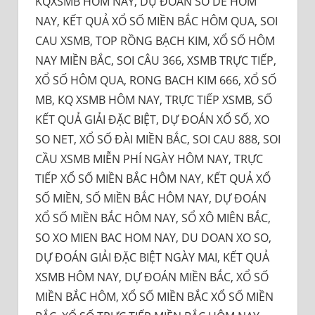
KQXSMB HÔM NAY, DỰ ĐOÁN SỐ DE HÔM
NAY, KẾT QUẢ XỔ SỐ MIỀN BẮC HÔM QUA, SOI
CAU XSMB, TOP RỒNG BẠCH KIM, XỔ SỐ HÔM
NAY MIỀN BẮC, SOI CÂU 366, XSMB TRỰC TIẾP,
XỔ SỐ HÔM QUA, RONG BACH KIM 666, XỔ SỐ
MB, KQ XSMB HÔM NAY, TRỰC TIẾP XSMB, SỐ
KẾT QUẢ GIẢI ĐẶC BIỆT, DỰ ĐOÁN XỔ SỐ, XO
SO NET, XỔ SỐ ĐÀI MIỀN BẮC, SOI CAU 888, SOI
CẦU XSMB MIỄN PHÍ NGÀY HÔM NAY, TRỰC
TIẾP XỔ SỐ MIỀN BẮC HÔM NAY, KẾT QUẢ XỔ
SỐ MIỀN, SỐ MIỀN BẮC HÔM NAY, DỰ ĐOÁN
XỔ SỐ MIỀN BẮC HÔM NAY, SỔ XÔ MIÊN BẮC,
SO XO MIEN BAC HOM NAY, DU DOAN XO SO,
DỰ ĐOÁN GIẢI ĐẶC BIỆT NGÀY MAI, KẾT QUẢ
XSMB HÔM NAY, DỰ ĐOÁN MIỀN BẮC, XỔ SỐ
MIỀN BẮC HÔM, XỔ SỐ MIỀN BẮC XỔ SỐ MIỀN