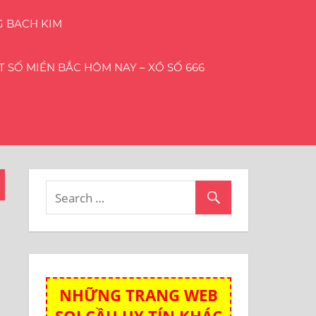
G BACH KIM
 SỐ MIỀN BẮC HÔM NAY – XỔ SỐ 666
NHỮNG TRANG WEB
SOI CẦU UY TÍN KHÁC