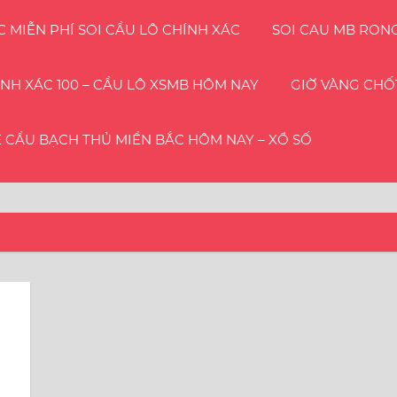
C MIỄN PHÍ SOI CẦU LÔ CHÍNH XÁC
SOI CAU MB RON
ÍNH XÁC 100 – CẦU LÔ XSMB HÔM NAY
GIỜ VÀNG CHỐT
 CẦU BẠCH THỦ MIỀN BẮC HÔM NAY – XỔ SỐ