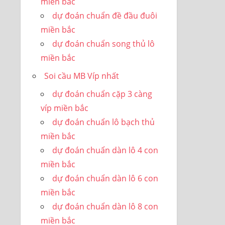
miền bắc
dự đoán chuẩn đề đầu đuôi
miền bắc
dự đoán chuẩn song thủ lô
miền bắc
Soi cầu MB Víp nhất
dự đoán chuẩn cặp 3 càng
víp miền bắc
dự đoán chuẩn lô bạch thủ
miền bắc
dự đoán chuẩn dàn lô 4 con
miền bắc
dự đoán chuẩn dàn lô 6 con
miền bắc
dự đoán chuẩn dàn lô 8 con
miền bắc