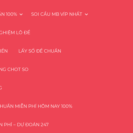
ẨN 100%
SOI CẦU MB VÍP NHẤT
GHIỆM LÔ ĐỀ
IỀN
LẤY SỐ ĐỀ CHUẨN
ANG CHOT SO
G
CHUẨN MIỄN PHÍ HÔM NAY 100%
N PHÍ – DỰ ĐOÁN 247