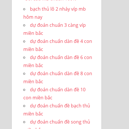
bạch thủ lô 2 nháy víp mb
hôm nay
dự đoán chuẩn 3 càng víp
miền bắc
dự đoán chuẩn dàn đề 4 con
miền bắc
dự đoán chuẩn dàn đề 6 con
miền bắc
dự đoán chuẩn dàn đề 8 con
miền bắc
dự đoán chuẩn dàn đề 10
con miền bắc
dự đoán chuẩn đề bạch thủ
miền bắc
dự đoán chuẩn đề song thủ