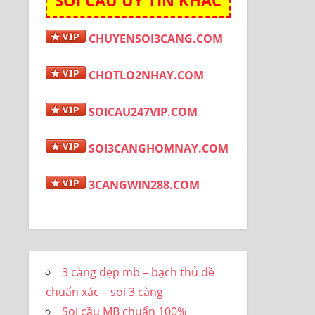
CHUYENSOI3CANG.COM
CHOTLO2NHAY.COM
SOICAU247VIP.COM
SOI3CANGHOMNAY.COM
3CANGWIN288.COM
3 càng đẹp mb – bạch thủ đề
chuẩn xác – soi 3 càng
Soi cầu MB chuẩn 100%