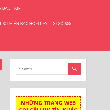
G BACH KIM
 SỐ MIỀN BẮC HÔM NAY – XỔ SỐ 666
NHỮNG TRANG WEB
SOI CẦU UY TÍN KHÁC