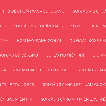
H THỦ ĐỀ CHUẨN XÁC – SOI 3 CÀNG
SOI CẦU MB CHU
ÁC
SOI CẦU MN CHUẨN XÁC
SỔ MƠ
KINH N
 NAY
HÔM NAY ĐÁNH CON GÌ
DỰ ĐOÁN KQXS 3 M
SOI CẦU LÔ ĐỀ XSMB
SOI LÔ MB MIỄN PHÍ
GIO V
U 247 – SOI CẦU BẠCH THỦ CHÍNH XÁC
SOI CẦU 3 CÀN
N TỶ LỆ TRÚNG 99%
SOI CẦU 3 CÀNG MIỀN NAM CỰC 
IỀN BẮC MIỄN PHÍ
SOI CẦU 3 CÀNG VIP MIỀN BẮC MIỄ