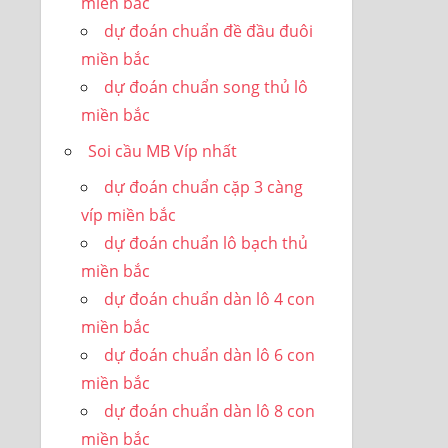
miền bắc
dự đoán chuẩn đề đầu đuôi
miền bắc
dự đoán chuẩn song thủ lô
miền bắc
Soi cầu MB Víp nhất
dự đoán chuẩn cặp 3 càng
víp miền bắc
dự đoán chuẩn lô bạch thủ
miền bắc
dự đoán chuẩn dàn lô 4 con
miền bắc
dự đoán chuẩn dàn lô 6 con
miền bắc
dự đoán chuẩn dàn lô 8 con
miền bắc