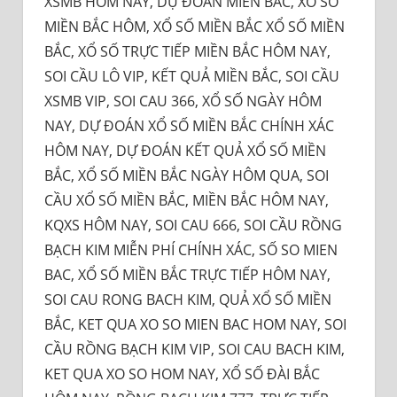
XSMB HÔM NAY, DỰ ĐOÁN MIỀN BẮC, XỔ SỐ
MIỀN BẮC HÔM, XỔ SỐ MIỀN BẮC XỔ SỐ MIỀN
BẮC, XỔ SỐ TRỰC TIẾP MIỀN BẮC HÔM NAY,
SOI CẦU LÔ VIP, KẾT QUẢ MIỀN BẮC, SOI CẦU
XSMB VIP, SOI CAU 366, XỔ SỐ NGÀY HÔM
NAY, DỰ ĐOÁN XỔ SỐ MIỀN BẮC CHÍNH XÁC
HÔM NAY, DỰ ĐOÁN KẾT QUẢ XỔ SỐ MIỀN
BẮC, XỔ SỐ MIỀN BẮC NGÀY HÔM QUA, SOI
CẦU XỔ SỐ MIỀN BẮC, MIỀN BẮC HÔM NAY,
KQXS HÔM NAY, SOI CAU 666, SOI CẦU RỒNG
BẠCH KIM MIỄN PHÍ CHÍNH XÁC, SỐ SO MIEN
BAC, XỔ SỐ MIỀN BẮC TRỰC TIẾP HÔM NAY,
SOI CAU RONG BACH KIM, QUẢ XỔ SỐ MIỀN
BẮC, KET QUA XO SO MIEN BAC HOM NAY, SOI
CẦU RỒNG BẠCH KIM VIP, SOI CAU BACH KIM,
KET QUA XO SO HOM NAY, XỔ SỐ ĐÀI BẮC