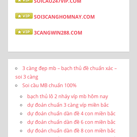
SOICAU247VIP.COM
SOI3CANGHOMNAY.COM
3CANGWIN288.COM
3 càng đẹp mb – bạch thủ đề chuẩn xác –
soi 3 càng
Soi cầu MB chuẩn 100%
bạch thủ lô 2 nháy víp mb hôm nay
dự đoán chuẩn 3 càng víp miền bắc
dự đoán chuẩn dàn đề 4 con miền bắc
dự đoán chuẩn dàn đề 6 con miền bắc
dự đoán chuẩn dàn đề 8 con miền bắc