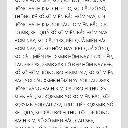
SỐ MB HÔM NAY, SOI CAU TOT, THỐNG KÊ
RỒNG BẠCH KIM, CHOT LO, SOI CẦU XỔ SỐ,
THỐNG KÊ XỔ SỐ MIỀN BẮC HÔM NAY, SOI
RỒNG BẠCH KIM, SOI CẦU LÔ MIỀN BẮC, CAU
LO MB, KẾT QUẢ XỔ SỐ MIỀN BẮC HÔM NAY
HÔM NAY, SOI CẦU 188, KẾT QUẢ MIỀN BẮC
HÔM NAY, XO SO HÔM NAY, KET QUẢ XỔ SỐ,
SOI CẦU MIỄN PHÍ, XSMB HÔM NAY TRỰC TIẾP,
CẦU ĐẸP 88, XSMB 888, LÔ ĐẸP HÔM NAY 666,
XỔ SỐ HÔM, RỒNG BẠCH KIM 247, SÔ XÔ MIÊN
BAC, SOI CẦU XSMB HÔM NAY, SOI CAU 2888,
RỒNG VÀNG BẠCH KIM, CAU BACH THU, XS
MIEN BẮC, SO KQXSMB, SO XO MIÊN BAC, SỐ
KQXSMB, SOI CẦU 777, TRỰC TIẾP KQXSMB, SỔ
KẾT QUA, SOI CAU BACH THU, LÔ TOP RỒNG
BẠCH KIM, SÔ XÔ MIÊN BẮC, CAU 666,