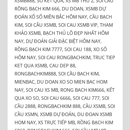
XSMB888, SỔ KET QUẢ, XS MB THU 2, SOI CẦU
RỒNG BẠCH KIM 666, DU DOAN, XSMB DỰ
ĐOÁN XỔ SỐ MIỀN BẮC HÔM NAY, CẦU BẠCH
KIM, SOI CÂU XSMB, SOI CAU XSMB VIP, THAM
KHẢO XSMB, BẠCH THỦ LÔ ĐẸP NHẤT HÔM
NAY, DỰ ĐOÁN GIẢI ĐẶC BIỆT HÔM NAY,
RỒNG BẠCH KIM 7777, SOI CAU 188, XO SỐ
HÔM NAY, SOI CAU RONGBACHKIM, TRUC TIEP
KET QUA XSMB, CAU DEP 88,
RONGBACHKIM888, SOI CẦU BACH KIM,
MIENBAC, DU DOAN XO SO MIEN BAC HOM
NAY, SOI CAU XS MB, RONG BACH KIM666, KẾT
QUA XO SO, SOI CAU 6666, SOI CAU 777, SOI
CẦU 2888, RONGBACHKIM 888, CẦU XSMB, SOI
CẦU XSMN, XSMB DỰ ĐOÁN, DU ĐOAN XSMB
HOM NAY, XS TRỰC TIẾP MB, RỒNG BẠCH KIM