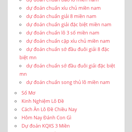
dự đoán chuẩn xíu chủ miền nam
dự đoán chuẩn giải 8 miền nam
dự đoán chuẩn giải đặc biệt miền nam
dự đoán chuẩn lô 3 số miền nam
dự đoán chuẩn cặp xíu chủ miền nam
dự đoán chuẩn sớ đầu đuôi giải 8 đặc
biệt mn
dự đoán chuẩn sớ đầu đuôi giải đặc biệt
mn
dự đoán chuẩn song thủ lô miền nam
Sổ Mơ
Kinh Nghiệm Lô Đề
Cách Ăn Lô Đề Chiều Nay
Hôm Nay Đánh Con Gì
Dự đoán KQXS 3 Miền