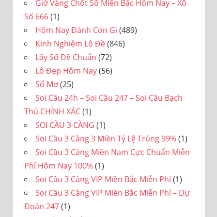
Giờ Vàng Chốt Số Miền Bắc Hôm Nay – Xổ
Số 666
(1)
Hôm Nay Đánh Con Gì
(489)
Kinh Nghiệm Lô Đề
(846)
Lấy Số Đề Chuẩn
(72)
Lô Đẹp Hôm Nay
(56)
Sổ Mơ
(25)
Soi Cầu 24h – Soi Cầu 247 – Soi Cầu Bạch
Thủ CHÍNH XÁC
(1)
SOI CẦU 3 CÀNG
(1)
Soi Cầu 3 Càng 3 Miền Tỷ Lệ Trúng 99%
(1)
Soi Cầu 3 Càng Miền Nam Cực Chuẩn Miễn
Phí Hôm Nay 100%
(1)
Soi Cầu 3 Càng VIP Miền Bắc Miễn Phí
(1)
Soi Cầu 3 Càng VIP Miền Bắc Miễn Phí – Dự
Đoán 247
(1)