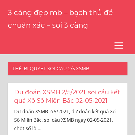
Skip
3 càng đẹp mb – bạch thủ đề
to
content
chuẩn xác – soi 3 càng
Chúng
tôi
tự
MENU
hào
là
sự
THẺ:
BI QUYET SOI CAU 2/5 XSMB
lựa
chọn
hàng
Dự đoán XSMB 2/5/2021, soi cầu kết
đầu
quả Xổ Số Miền Bắc 02-05-2021
của
hàng
Dự đoán XSMB 2/5/2021, dự đoán kết quả Xổ
ngàn
Số Miền Bắc, soi cầu XSMB ngày 02-05-2021,
khách
hàng
chốt số lô
…
trên