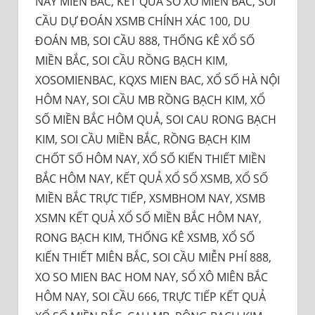
NAY MIỀN BẮC, KET QUA SO XO MIEN BAC, SOI
CẦU DỰ ĐOÁN XSMB CHÍNH XÁC 100, DU
ĐOÁN MB, SOI CẦU 888, THỐNG KÊ XỔ SỐ
MIỀN BẮC, SOI CẦU RỒNG BẠCH KIM,
XOSOMIENBAC, KQXS MIEN BAC, XỔ SỐ HÀ NỘI
HÔM NAY, SOI CẦU MB RỒNG BẠCH KIM, XỔ
SỐ MIỀN BẮC HÔM QUẢ, SOI CAU RONG BẠCH
KIM, SOI CẦU MIỀN BẮC, RỒNG BẠCH KIM
CHỐT SỐ HÔM NAY, XỔ SỐ KIẾN THIẾT MIỀN
BẮC HÔM NAY, KẾT QUẢ XỔ SỐ XSMB, XỔ SỐ
MIỀN BẮC TRỰC TIẾP, XSMBHOM NAY, XSMB
XSMN KẾT QUẢ XỔ SỐ MIỀN BẮC HÔM NAY,
RONG BẠCH KIM, THỐNG KÊ XSMB, XỔ SỐ
KIẾN THIẾT MIÊN BẮC, SOI CẦU MIỄN PHÍ 888,
XO SO MIEN BAC HOM NAY, SỔ XÔ MIÊN BẮC
HÔM NAY, SOI CẦU 666, TRỰC TIẾP KẾT QUẢ