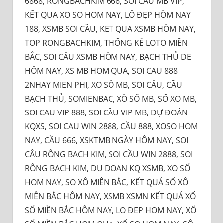
6868, RONGBACHKIM 666, SOI CẦU MB VIP,
KẾT QUA XO SO HOM NAY, LÔ ĐẸP HÔM NAY
188, XSMB SOI CẦU, KET QUA XSMB HÔM NAY,
TOP RONGBACHKIM, THỐNG KÊ LOTO MIỀN
BẮC, SOI CÂU XSMB HÔM NAY, BẠCH THỦ DE
HÔM NAY, XS MB HOM QUA, SOI CAU 888
2NHAY MIEN PHI, XO SÔ MB, SOI CÂU, CẦU
BẠCH THỦ, SOMIENBAC, XÔ SỐ MB, SỐ XO MB,
SOI CAU VIP 888, SOI CẦU VIP MB, DỰ ĐOÁN
KQXS, SOI CAU WIN 2888, CẦU 888, XOSO HOM
NAY, CẦU 666, XSKTMB NGÀY HÔM NAY, SOI
CÂU RÔNG BACH KIM, SOI CẦU WIN 2888, SOI
RÔNG BACH KIM, DU DOAN KQ XSMB, XO SỐ
HOM NAY, SO XÔ MIÊN BẮC, KẾT QUẢ SỔ XÔ
MIÊN BẮC HÔM NAY, XSMB XSMN KẾT QUẢ XỐ
SỐ MIỀN BẮC HÔM NAY, LO ĐEP HOM NAY, XỔ