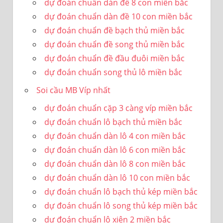
dự đoán chuẩn dàn đề 8 con miền bắc
dự đoán chuẩn dàn đề 10 con miền bắc
dự đoán chuẩn đề bạch thủ miền bắc
dự đoán chuẩn đề song thủ miền bắc
dự đoán chuẩn đề đầu đuôi miền bắc
dự đoán chuẩn song thủ lô miền bắc
Soi cầu MB Víp nhất
dự đoán chuẩn cặp 3 càng víp miền bắc
dự đoán chuẩn lô bạch thủ miền bắc
dự đoán chuẩn dàn lô 4 con miền bắc
dự đoán chuẩn dàn lô 6 con miền bắc
dự đoán chuẩn dàn lô 8 con miền bắc
dự đoán chuẩn dàn lô 10 con miền bắc
dự đoán chuẩn lô bạch thủ kép miền bắc
dự đoán chuẩn lô song thủ kép miền bắc
dự đoán chuẩn lô xiên 2 miền bắc