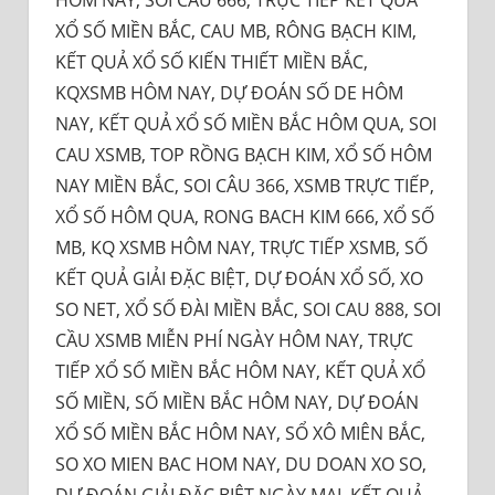
XỔ SỐ MIỀN BẮC, CAU MB, RÔNG BẠCH KIM,
KẾT QUẢ XỔ SỐ KIẾN THIẾT MIỀN BẮC,
KQXSMB HÔM NAY, DỰ ĐOÁN SỐ DE HÔM
NAY, KẾT QUẢ XỔ SỐ MIỀN BẮC HÔM QUA, SOI
CAU XSMB, TOP RỒNG BẠCH KIM, XỔ SỐ HÔM
NAY MIỀN BẮC, SOI CÂU 366, XSMB TRỰC TIẾP,
XỔ SỐ HÔM QUA, RONG BACH KIM 666, XỔ SỐ
MB, KQ XSMB HÔM NAY, TRỰC TIẾP XSMB, SỐ
KẾT QUẢ GIẢI ĐẶC BIỆT, DỰ ĐOÁN XỔ SỐ, XO
SO NET, XỔ SỐ ĐÀI MIỀN BẮC, SOI CAU 888, SOI
CẦU XSMB MIỄN PHÍ NGÀY HÔM NAY, TRỰC
TIẾP XỔ SỐ MIỀN BẮC HÔM NAY, KẾT QUẢ XỔ
SỐ MIỀN, SỐ MIỀN BẮC HÔM NAY, DỰ ĐOÁN
XỔ SỐ MIỀN BẮC HÔM NAY, SỔ XÔ MIÊN BẮC,
SO XO MIEN BAC HOM NAY, DU DOAN XO SO,
DỰ ĐOÁN GIẢI ĐẶC BIỆT NGÀY MAI, KẾT QUẢ