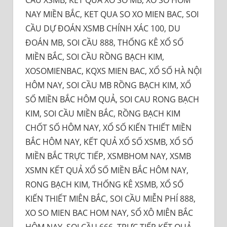
NAY MIỀN BẮC, KET QUA SO XO MIEN BAC, SOI
CẦU DỰ ĐOÁN XSMB CHÍNH XÁC 100, DU
ĐOÁN MB, SOI CẦU 888, THỐNG KÊ XỔ SỐ
MIỀN BẮC, SOI CẦU RỒNG BẠCH KIM,
XOSOMIENBAC, KQXS MIEN BAC, XỔ SỐ HÀ NỘI
HÔM NAY, SOI CẦU MB RỒNG BẠCH KIM, XỔ
SỐ MIỀN BẮC HÔM QUẢ, SOI CAU RONG BẠCH
KIM, SOI CẦU MIỀN BẮC, RỒNG BẠCH KIM
CHỐT SỐ HÔM NAY, XỔ SỐ KIẾN THIẾT MIỀN
BẮC HÔM NAY, KẾT QUẢ XỔ SỐ XSMB, XỔ SỐ
MIỀN BẮC TRỰC TIẾP, XSMBHOM NAY, XSMB
XSMN KẾT QUẢ XỔ SỐ MIỀN BẮC HÔM NAY,
RONG BẠCH KIM, THỐNG KÊ XSMB, XỔ SỐ
KIẾN THIẾT MIÊN BẮC, SOI CẦU MIỄN PHÍ 888,
XO SO MIEN BAC HOM NAY, SỔ XÔ MIÊN BẮC
HÔM NAY, SOI CẦU 666, TRỰC TIẾP KẾT QUẢ