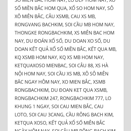
SỐ MIỀN BẮC HOM QUA, XỔ SO HOM NAY, SÔ
XÔ MIÊN BÂC, CÂU XSMB, CAU XS MB,
RONGVANG BACHKIM, SOI CẦU MB HOM NAY,
THONGKE RONGBACHKIM, XS MIÊN BAC HOM
NAY, DU ĐOÁN XỔ SỐ, DU DOAN XO SỐ, DU
DOAN KẾT QUẢ XỔ SỐ MIỀN BẮC, KẾT QUA MB,
KQ XSMB HOM NAY, KQ XS MB HOM NAY,
KETQUAXOSO MIENBAC, SOI CÂU 88, XS HÀ
NỘI HOM NAY, SOI CẦU XS MB, XÔ SÔ MIÊN
BĂC NGAY HÔM NAY, XO MIEN BẮC, XSMB
RONGBACHKIM, DU ĐOAN KET QUA XSMB,
RONGBACHKIM 247, RONGBACHKIM 777, LO
KHUNG 1 NGAY, SOI CAU MIEN BẮC, CAU
LOTO, SOI CAU 3CANG, CẦU RÔNG BACH KIM,
KETQUA XOSO, KẾT QUẢ XỔ SỐ MIÊN BẮC
NGÀY HÔM NAY, SOI CÂU MB RÔNG BACH KIM,