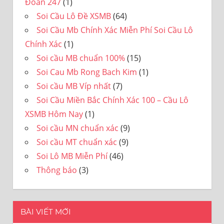
Đoán 247
(1)
Soi Cầu Lô Đề XSMB
(64)
Soi Cầu Mb Chính Xác Miễn Phí Soi Cầu Lô
Chính Xác
(1)
Soi cầu MB chuẩn 100%
(15)
Soi Cau Mb Rong Bach Kim
(1)
Soi cầu MB Víp nhất
(7)
Soi Cầu Miền Bắc Chính Xác 100 – Cầu Lô
XSMB Hôm Nay
(1)
Soi cầu MN chuẩn xác
(9)
Soi cầu MT chuẩn xác
(9)
Soi Lô MB Miễn Phí
(46)
Thông báo
(3)
BÀI VIẾT MỚI