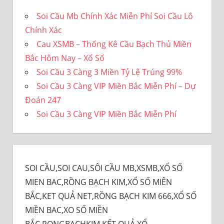
Soi Cầu Mb Chính Xác Miễn Phí Soi Cầu Lô
Chính Xác
Cau XSMB – Thống Kê Cầu Bạch Thủ Miền
Bắc Hôm Nay – Xổ Số
Soi Cầu 3 Càng 3 Miền Tỷ Lệ Trúng 99%
Soi Cầu 3 Càng VIP Miền Bắc Miễn Phí – Dự
Đoán 247
Soi Cầu 3 Càng VIP Miền Bắc Miễn Phí
SOI CẦU,SOI CAU,SÔI CẦU MB,XSMB,XỔ SỐ
MIEN BAC,RỒNG BẠCH KIM,XỔ SỐ MIÊN
BẮC,KET QUẢ NET,RỒNG BẠCH KIM 666,XỔ SỐ
MIỀN BAC,XO SỐ MIỀN
BẮC,RONGBẠCHKIM,KẾT QUẢ XỔ