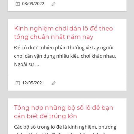
08/09/2022
cả
nước.
Kinh nghiệm chơi dàn lô đề theo
tổng chuẩn nhất năm nay
Để có được nhiều phần thưởng về tay người
chơi cần vận dụng nhiều kiểu chơi khác nhau.
Ngoài sự
…
12/05/2021
Tổng hợp những bộ số lô đề bạn
cần biết để trúng lớn
Các bộ số trong lô đề là kinh nghiệm, phương