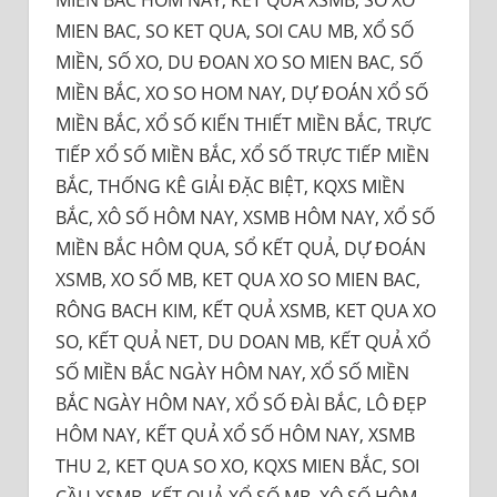
MIEN BAC, SO KET QUA, SOI CAU MB, XỔ SỐ
MIỀN, SỐ XO, DU ĐOAN XO SO MIEN BAC, SỐ
MIỀN BẮC, XO SO HOM NAY, DỰ ĐOÁN XỔ SỐ
MIỀN BẮC, XỔ SỐ KIẾN THIẾT MIỀN BẮC, TRỰC
TIẾP XỔ SỐ MIỀN BẮC, XỔ SỐ TRỰC TIẾP MIỀN
BẮC, THỐNG KÊ GIẢI ĐẶC BIỆT, KQXS MIỀN
BẮC, XÔ SỐ HÔM NAY, XSMB HÔM NAY, XỔ SỐ
MIỀN BẮC HÔM QUA, SỔ KẾT QUẢ, DỰ ĐOÁN
XSMB, XO SỐ MB, KET QUA XO SO MIEN BAC,
RÔNG BACH KIM, KẾT QUẢ XSMB, KET QUA XO
SO, KẾT QUẢ NET, DU DOAN MB, KẾT QUẢ XỔ
SỐ MIỀN BẮC NGÀY HÔM NAY, XỔ SỐ MIỀN
BẮC NGÀY HÔM NAY, XỔ SỐ ĐÀI BẮC, LÔ ĐẸP
HÔM NAY, KẾT QUẢ XỔ SỐ HÔM NAY, XSMB
THU 2, KET QUA SO XO, KQXS MIEN BẮC, SOI
CẦU XSMB, KẾT QUẢ XỔ SỐ MB, XÔ SỐ HÔM