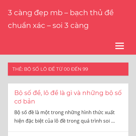
Skip
3 càng đẹp mb – bạch thủ đề
to
content
chuẩn xác – soi 3 càng
Chúng
tôi
tự
MENU
hào
là
sự
THẺ:
BỘ SỐ LÔ ĐỀ TỪ 00 ĐẾN 99
lựa
chọn
hàng
Bộ số đề, lô đề là gì và những bộ số
đầu
cơ bản
của
hàng
Bộ số đề là một trong những hình thức xuất
ngàn
hiện đặc biệt của lô đề trong quá trình soi
…
khách
hàng
trên