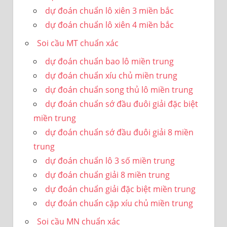
dự đoán chuẩn lô xiên 3 miền bắc
dự đoán chuẩn lô xiên 4 miền bắc
Soi cầu MT chuẩn xác
dự đoán chuẩn bao lô miền trung
dự đoán chuẩn xíu chủ miền trung
dự đoán chuẩn song thủ lô miền trung
dự đoán chuẩn sớ đầu đuôi giải đặc biệt
miền trung
dự đoán chuẩn sớ đầu đuôi giải 8 miền
trung
dự đoán chuẩn lô 3 số miền trung
dự đoán chuẩn giải 8 miền trung
dự đoán chuẩn giải đặc biệt miền trung
dự đoán chuẩn cặp xíu chủ miền trung
Soi cầu MN chuẩn xác