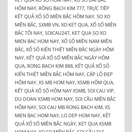
HÔM NAY, RỒNG BẠCH KIM 777, TRỰC TIẾP
KẾT QUẢ XỔ SỐ MIỀN BẮC HÔM NAY, SO XO
MIỀN BẮC, SXMB VN, XO KET QUA, XỔ SỐ MIỀN
BẮC TỐI NAY, SOICAU247, KET QUA SO XO
MIEN BAC HOM NAY, XỔ SỐ MIỀN NAM MIỀN
BẮC, XỔ SỐ KIẾN THIẾT MIỀN BẮC NGÀY HÔM
NAY, KẾT QUẢ XỔ SỐ MIỀN BẮC NGÀY HÔM
QUA, RONG BACH KIM 888, KẾT QUẢ XỔ SỐ
KIẾN THIẾT MIỀN BẮC HÔM NAY, CẶP LÔ ĐẸP
HÔM NAY, XS MB HOM NAY, XSMB HÔM QUA,
KẾT QUẢ XỔ SỐ HÔM NAY XSMB, SOI CAU VIP,
DU DOAN XSMB HOM NAY, SOI CẦU MIỀN BẮC
HÔM NAY, SOI CAU MB RONG BACH KIM, XS
MIEN BAC HOM NAY, LO DEP HOM NAY, KẾT
QUẢ XỔ SỐ MIỀN BẮC NGÀY, KET QUA XSMB
HOM NAY, XO SO MIỀN BẮC, SOI CẦU DỰ