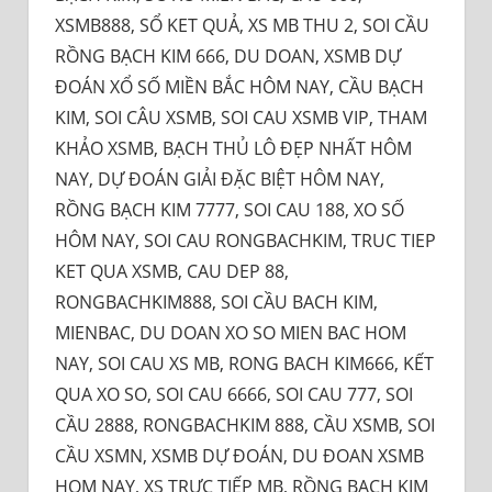
XSMB888, SỔ KET QUẢ, XS MB THU 2, SOI CẦU
RỒNG BẠCH KIM 666, DU DOAN, XSMB DỰ
ĐOÁN XỔ SỐ MIỀN BẮC HÔM NAY, CẦU BẠCH
KIM, SOI CÂU XSMB, SOI CAU XSMB VIP, THAM
KHẢO XSMB, BẠCH THỦ LÔ ĐẸP NHẤT HÔM
NAY, DỰ ĐOÁN GIẢI ĐẶC BIỆT HÔM NAY,
RỒNG BẠCH KIM 7777, SOI CAU 188, XO SỐ
HÔM NAY, SOI CAU RONGBACHKIM, TRUC TIEP
KET QUA XSMB, CAU DEP 88,
RONGBACHKIM888, SOI CẦU BACH KIM,
MIENBAC, DU DOAN XO SO MIEN BAC HOM
NAY, SOI CAU XS MB, RONG BACH KIM666, KẾT
QUA XO SO, SOI CAU 6666, SOI CAU 777, SOI
CẦU 2888, RONGBACHKIM 888, CẦU XSMB, SOI
CẦU XSMN, XSMB DỰ ĐOÁN, DU ĐOAN XSMB
HOM NAY, XS TRỰC TIẾP MB, RỒNG BẠCH KIM