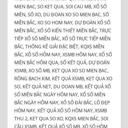
MIEN BAC, SO KET QUA, SOI CAU MB, XỔ SỐ
MIỀN, SỐ XO, DU ĐOAN XO SO MIEN BAC, SỐ
MIỀN BẮC, XO SO HOM NAY, DỰ ĐOÁN XỔ SỐ
MIỀN BẮC, XỔ SỐ KIẾN THIẾT MIỀN BẮC, TRỰC
TIẾP XỔ SỐ MIỀN BẮC, XỔ SỐ TRỰC TIẾP MIỀN
BẮC, THỐNG KÊ GIẢI ĐẶC BIỆT, KQXS MIỀN
BẮC, XÔ SỐ HÔM NAY, XSMB HÔM NAY, XỔ SỐ
MIỀN BẮC HÔM QUA, SỔ KẾT QUẢ, DỰ ĐOÁN
XSMB, XO SỐ MB, KET QUA XO SO MIEN BAC,
RÔNG BACH KIM, KẾT QUẢ XSMB, KET QUA XO
SO, KẾT QUẢ NET, DU DOAN MB, KẾT QUẢ XỔ
SỐ MIỀN BẮC NGÀY HÔM NAY, XỔ SỐ MIỀN
BẮC NGÀY HÔM NAY, XỔ SỐ ĐÀI BẮC, LÔ ĐẸP
HÔM NAY, KẾT QUẢ XỔ SỐ HÔM NAY, XSMB
THU 2, KET QUA SO XO, KQXS MIEN BẮC, SOI
CẦU XSMB, KẾT QUẢ XỔ SỐ MB, XÔ SỐ HÔM