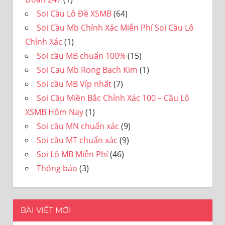
Soi Cầu Lô Đề XSMB
(64)
Soi Cầu Mb Chính Xác Miễn Phí Soi Cầu Lô
Chính Xác
(1)
Soi cầu MB chuẩn 100%
(15)
Soi Cau Mb Rong Bach Kim
(1)
Soi cầu MB Víp nhất
(7)
Soi Cầu Miền Bắc Chính Xác 100 – Cầu Lô
XSMB Hôm Nay
(1)
Soi cầu MN chuẩn xác
(9)
Soi cầu MT chuẩn xác
(9)
Soi Lô MB Miễn Phí
(46)
Thông báo
(3)
BÀI VIẾT MỚI