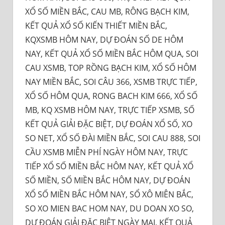
XỔ SỐ MIỀN BẮC, CAU MB, RÔNG BẠCH KIM,
KẾT QUẢ XỔ SỐ KIẾN THIẾT MIỀN BẮC,
KQXSMB HÔM NAY, DỰ ĐOÁN SỐ DE HÔM
NAY, KẾT QUẢ XỔ SỐ MIỀN BẮC HÔM QUA, SOI
CAU XSMB, TOP RỒNG BẠCH KIM, XỔ SỐ HÔM
NAY MIỀN BẮC, SOI CÂU 366, XSMB TRỰC TIẾP,
XỔ SỐ HÔM QUA, RONG BACH KIM 666, XỔ SỐ
MB, KQ XSMB HÔM NAY, TRỰC TIẾP XSMB, SỐ
KẾT QUẢ GIẢI ĐẶC BIỆT, DỰ ĐOÁN XỔ SỐ, XO
SO NET, XỔ SỐ ĐÀI MIỀN BẮC, SOI CAU 888, SOI
CẦU XSMB MIỄN PHÍ NGÀY HÔM NAY, TRỰC
TIẾP XỔ SỐ MIỀN BẮC HÔM NAY, KẾT QUẢ XỔ
SỐ MIỀN, SỐ MIỀN BẮC HÔM NAY, DỰ ĐOÁN
XỔ SỐ MIỀN BẮC HÔM NAY, SỔ XÔ MIÊN BẮC,
SO XO MIEN BAC HOM NAY, DU DOAN XO SO,
DỰ ĐOÁN GIẢI ĐẶC BIỆT NGÀY MAI, KẾT QUẢ