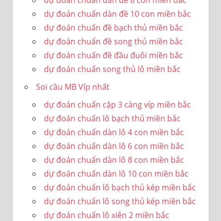
dự đoán chuẩn dàn đề 10 con miền bắc
dự đoán chuẩn đề bạch thủ miền bắc
dự đoán chuẩn đề song thủ miền bắc
dự đoán chuẩn đề đầu đuôi miền bắc
dự đoán chuẩn song thủ lô miền bắc
Soi cầu MB Víp nhất
dự đoán chuẩn cặp 3 càng víp miền bắc
dự đoán chuẩn lô bạch thủ miền bắc
dự đoán chuẩn dàn lô 4 con miền bắc
dự đoán chuẩn dàn lô 6 con miền bắc
dự đoán chuẩn dàn lô 8 con miền bắc
dự đoán chuẩn dàn lô 10 con miền bắc
dự đoán chuẩn lô bạch thủ kép miền bắc
dự đoán chuẩn lô song thủ kép miền bắc
dự đoán chuẩn lô xiên 2 miền bắc