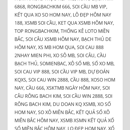
6868, RONGBACHKIM 666, SOI CẦU MB VIP,
KẾT QUA XO SO HOM NAY, LÔ ĐẸP HÔM NAY
188, XSMB SOI CẦU, KET QUA XSMB HÔM NAY,
TOP RONGBACHKIM, THỐNG KÊ LOTO MIỀN
BẮC, SOI CÂU XSMB HÔM NAY, BẠCH THỦ DE
HÔM NAY, XS MB HOM QUA, SOI CAU 888
2NHAY MIEN PHI, XO SÔ MB, SOI CÂU, CẦU
BẠCH THỦ, SOMIENBAC, XÔ SỐ MB, SỐ XO MB,
SOI CAU VIP 888, SOI CẦU VIP MB, DỰ ĐOÁN
KQXS, SOI CAU WIN 2888, CẦU 888, XOSO HOM
NAY, CẦU 666, XSKTMB NGÀY HÔM NAY, SOI
CÂU RÔNG BACH KIM, SOI CẦU WIN 2888, SOI
RÔNG BACH KIM, DU DOAN KQ XSMB, XO SỐ
HOM NAY, SO XÔ MIÊN BẮC, KẾT QUẢ SỔ XÔ
MIÊN BẮC HÔM NAY, XSMB XSMN KẾT QUẢ XỐ
SỐ MIỀN BẮC HÔM NAY, LO ĐEP HOM NAY, XỔ