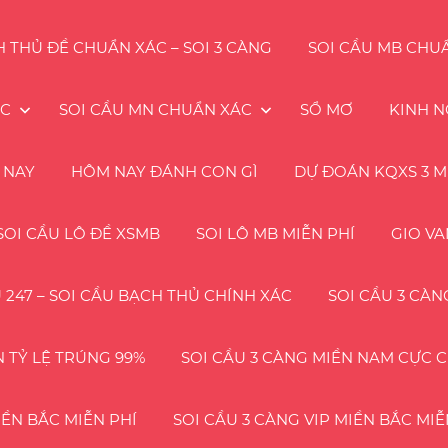
H THỦ ĐỀ CHUẨN XÁC – SOI 3 CÀNG
SOI CẦU MB CHU
ÁC
SOI CẦU MN CHUẨN XÁC
SỔ MƠ
KINH N
 NAY
HÔM NAY ĐÁNH CON GÌ
DỰ ĐOÁN KQXS 3 M
SOI CẦU LÔ ĐỀ XSMB
SOI LÔ MB MIỄN PHÍ
GIO V
U 247 – SOI CẦU BẠCH THỦ CHÍNH XÁC
SOI CẦU 3 CÀN
N TỶ LỆ TRÚNG 99%
SOI CẦU 3 CÀNG MIỀN NAM CỰC 
IỀN BẮC MIỄN PHÍ
SOI CẦU 3 CÀNG VIP MIỀN BẮC MIỄ