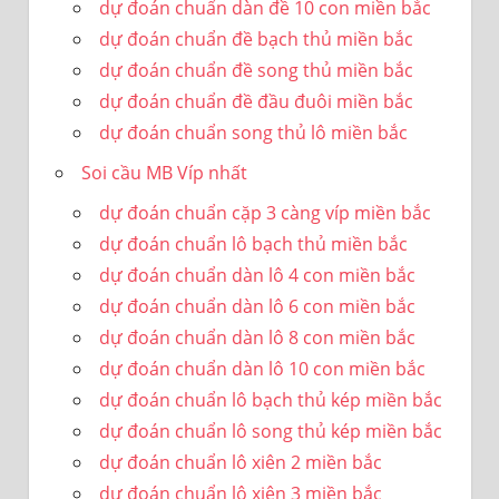
dự đoán chuẩn dàn đề 10 con miền bắc
dự đoán chuẩn đề bạch thủ miền bắc
dự đoán chuẩn đề song thủ miền bắc
dự đoán chuẩn đề đầu đuôi miền bắc
dự đoán chuẩn song thủ lô miền bắc
Soi cầu MB Víp nhất
dự đoán chuẩn cặp 3 càng víp miền bắc
dự đoán chuẩn lô bạch thủ miền bắc
dự đoán chuẩn dàn lô 4 con miền bắc
dự đoán chuẩn dàn lô 6 con miền bắc
dự đoán chuẩn dàn lô 8 con miền bắc
dự đoán chuẩn dàn lô 10 con miền bắc
dự đoán chuẩn lô bạch thủ kép miền bắc
dự đoán chuẩn lô song thủ kép miền bắc
dự đoán chuẩn lô xiên 2 miền bắc
dự đoán chuẩn lô xiên 3 miền bắc