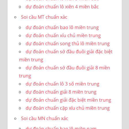
dự đoán chuẩn lô xiên 4 miền bắc
Soi cầu MT chuẩn xác
dự đoán chuẩn bao lô miền trung
dự đoán chuẩn xíu chủ miền trung
dự đoán chuẩn song thủ lô miền trung
dự đoán chuẩn sớ đầu đuôi giải đặc biệt
miền trung
dự đoán chuẩn sớ đầu đuôi giải 8 miền
trung
dự đoán chuẩn lô 3 số miền trung
dự đoán chuẩn giải 8 miền trung
dự đoán chuẩn giải đặc biệt miền trung
dự đoán chuẩn cặp xíu chủ miền trung
Soi cầu MN chuẩn xác
dự đoán chuẩn bao lô miền nam