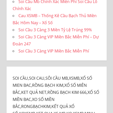
Soi Cầu Mb Chính Xác Miễn Phí Soi Cầu Lô
Chính Xác
Cau XSMB – Thống Kê Cầu Bạch Thủ Miền
Bắc Hôm Nay – Xổ Số
Soi Cầu 3 Càng 3 Miền Tỷ Lệ Trúng 99%
Soi Cầu 3 Càng VIP Miền Bắc Miễn Phí – Dự
Đoán 247
Soi Cầu 3 Càng VIP Miền Bắc Miễn Phí
SOI CẦU,SOI CAU,SÔI CẦU MB,XSMB,XỔ SỐ
MIEN BAC,RỒNG BẠCH KIM,XỔ SỐ MIÊN
BẮC,KET QUẢ NET,RỒNG BẠCH KIM 666,XỔ SỐ
MIỀN BAC,XO SỐ MIỀN
BẮC,RONGBẠCHKIM,KẾT QUẢ XỔ