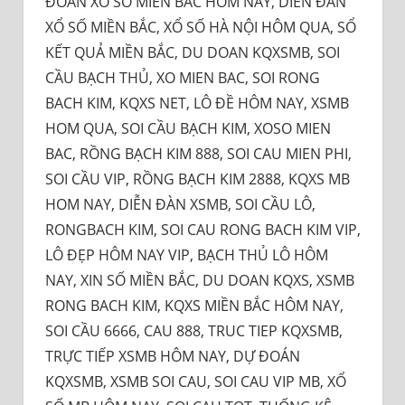
ĐOÁN XỔ SỐ MIỀN BẮC HÔM NAY, DIỄN ĐÀN
XỔ SỐ MIỀN BẮC, XỔ SỐ HÀ NỘI HÔM QUA, SỔ
KẾT QUẢ MIỀN BẮC, DU DOAN KQXSMB, SOI
CẦU BẠCH THỦ, XO MIEN BAC, SOI RONG
BACH KIM, KQXS NET, LÔ ĐỀ HÔM NAY, XSMB
HOM QUA, SOI CẦU BẠCH KIM, XOSO MIEN
BAC, RỒNG BẠCH KIM 888, SOI CAU MIEN PHI,
SOI CẦU VIP, RỒNG BẠCH KIM 2888, KQXS MB
HOM NAY, DIỄN ĐÀN XSMB, SOI CẦU LÔ,
RONGBACH KIM, SOI CAU RONG BACH KIM VIP,
LÔ ĐẸP HÔM NAY VIP, BẠCH THỦ LÔ HÔM
NAY, XIN SỐ MIỀN BẮC, DU DOAN KQXS, XSMB
RONG BACH KIM, KQXS MIỀN BẮC HÔM NAY,
SOI CẦU 6666, CAU 888, TRUC TIEP KQXSMB,
TRỰC TIẾP XSMB HÔM NAY, DỰ ĐOÁN
KQXSMB, XSMB SOI CAU, SOI CAU VIP MB, XỔ