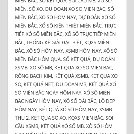
MIEN BAC, SO KET QUA, SOI CAU MB, XỔ SỐ
MIỀN, SỐ XO, DU ĐOAN XO SO MIEN BAC, SỐ
MIỀN BẮC, XO SO HOM NAY, DỰ ĐOÁN XỔ SỐ
MIỀN BẮC, XỔ SỐ KIẾN THIẾT MIỀN BẮC, TRỰC
TIẾP XỔ SỐ MIỀN BẮC, XỔ SỐ TRỰC TIẾP MIỀN
BẮC, THỐNG KÊ GIẢI ĐẶC BIỆT, KQXS MIỀN
BẮC, XÔ SỐ HÔM NAY, XSMB HÔM NAY, XỔ SỐ
MIỀN BẮC HÔM QUA, SỔ KẾT QUẢ, DỰ ĐOÁN
XSMB, XO SỐ MB, KET QUA XO SO MIEN BAC,
RÔNG BACH KIM, KẾT QUẢ XSMB, KET QUA XO
SO, KẾT QUẢ NET, DU DOAN MB, KẾT QUẢ XỔ
SỐ MIỀN BẮC NGÀY HÔM NAY, XỔ SỐ MIỀN
BẮC NGÀY HÔM NAY, XỔ SỐ ĐÀI BẮC, LÔ ĐẸP
HÔM NAY, KẾT QUẢ XỔ SỐ HÔM NAY, XSMB
THU 2, KET QUA SO XO, KQXS MIEN BẮC, SOI
CẦU XSMB, KẾT QUẢ XỔ SỐ MB, XÔ SỐ HÔM