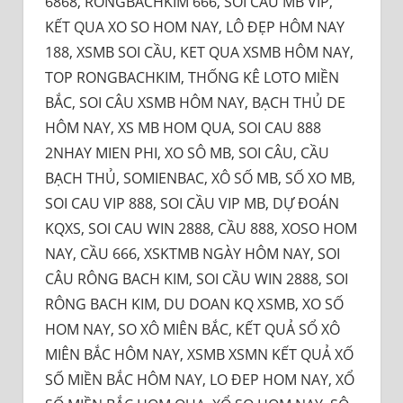
6868, RONGBACHKIM 666, SOI CẦU MB VIP,
KẾT QUA XO SO HOM NAY, LÔ ĐẸP HÔM NAY
188, XSMB SOI CẦU, KET QUA XSMB HÔM NAY,
TOP RONGBACHKIM, THỐNG KÊ LOTO MIỀN
BẮC, SOI CÂU XSMB HÔM NAY, BẠCH THỦ DE
HÔM NAY, XS MB HOM QUA, SOI CAU 888
2NHAY MIEN PHI, XO SÔ MB, SOI CÂU, CẦU
BẠCH THỦ, SOMIENBAC, XÔ SỐ MB, SỐ XO MB,
SOI CAU VIP 888, SOI CẦU VIP MB, DỰ ĐOÁN
KQXS, SOI CAU WIN 2888, CẦU 888, XOSO HOM
NAY, CẦU 666, XSKTMB NGÀY HÔM NAY, SOI
CÂU RÔNG BACH KIM, SOI CẦU WIN 2888, SOI
RÔNG BACH KIM, DU DOAN KQ XSMB, XO SỐ
HOM NAY, SO XÔ MIÊN BẮC, KẾT QUẢ SỔ XÔ
MIÊN BẮC HÔM NAY, XSMB XSMN KẾT QUẢ XỐ
SỐ MIỀN BẮC HÔM NAY, LO ĐEP HOM NAY, XỔ