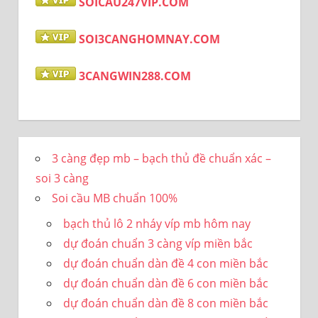
SOICAU247VIP.COM
SOI3CANGHOMNAY.COM
3CANGWIN288.COM
3 càng đẹp mb – bạch thủ đề chuẩn xác –
soi 3 càng
Soi cầu MB chuẩn 100%
bạch thủ lô 2 nháy víp mb hôm nay
dự đoán chuẩn 3 càng víp miền bắc
dự đoán chuẩn dàn đề 4 con miền bắc
dự đoán chuẩn dàn đề 6 con miền bắc
dự đoán chuẩn dàn đề 8 con miền bắc