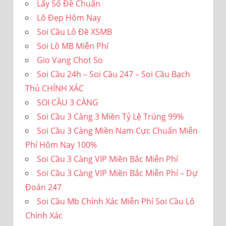
Lấy Số Đề Chuẩn
Lô Đẹp Hôm Nay
Soi Cầu Lô Đề XSMB
Soi Lô MB Miễn Phí
Gio Vang Chot So
Soi Cầu 24h – Soi Cầu 247 – Soi Cầu Bạch
Thủ CHÍNH XÁC
SOI CẦU 3 CÀNG
Soi Cầu 3 Càng 3 Miền Tỷ Lệ Trúng 99%
Soi Cầu 3 Càng Miền Nam Cực Chuẩn Miễn
Phí Hôm Nay 100%
Soi Cầu 3 Càng VIP Miền Bắc Miễn Phí
Soi Cầu 3 Càng VIP Miền Bắc Miễn Phí – Dự
Đoán 247
Soi Cầu Mb Chính Xác Miễn Phí Soi Cầu Lô
Chính Xác