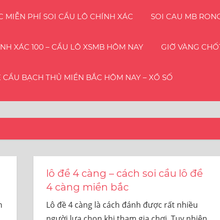
C MIỄN PHÍ SOI CẦU LÔ CHÍNH XÁC
SOI CAU MB RON
ÍNH XÁC 100 – CẦU LÔ XSMB HÔM NAY
GIỜ VÀNG CHỐT
 CẦU BẠCH THỦ MIỀN BẮC HÔM NAY – XỔ SỐ
lô đề 4 càng – cách soi cầu lô đề
4 càng miền bắc
n
Lô đề 4 càng là cách đánh được rất nhiều
người lựa chọn khi tham gia chơi. Tuy nhiên,