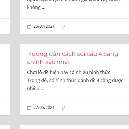
không
…
25/07/2021
Hướng dẫn cách soi cầu 4 càng
chính xác nhất
Chơi lô đề hiện nay có nhiều hình thức.
g
Trong đó, có hình thức đánh đề 4 càng được
nhiều
…
27/05/2021