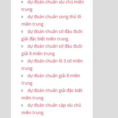
dự đoán chuẩn xíu chủ miền
trung
dự đoán chuẩn song thủ lô
miền trung
dự đoán chuẩn sớ đầu đuôi
giải đặc biệt miền trung
dự đoán chuẩn sớ đầu đuôi
giải 8 miền trung
dự đoán chuẩn lô 3 số miền
trung
dự đoán chuẩn giải 8 miền
trung
dự đoán chuẩn giải đặc biệt
miền trung
dự đoán chuẩn cặp xíu chủ
miền trung