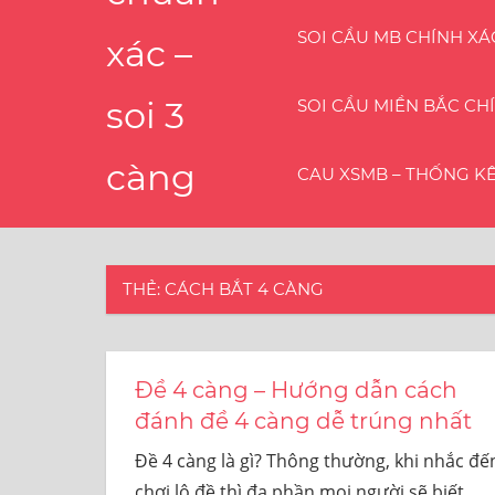
SOI CẦU MB CHÍNH XÁ
xác –
soi 3
SOI CẦU MIỀN BẮC CH
càng
CAU XSMB – THỐNG KÊ
Chúng
tôi
tự
THẺ:
CÁCH BẮT 4 CÀNG
hào
là
sự
lựa
Đề 4 càng – Hướng dẫn cách
chọn
hàng
đánh đề 4 càng dễ trúng nhất
đầu
Đề 4 càng là gì? Thông thường, khi nhắc đế
của
hàng
chơi lô đề thì đa phần mọi người sẽ biết
…