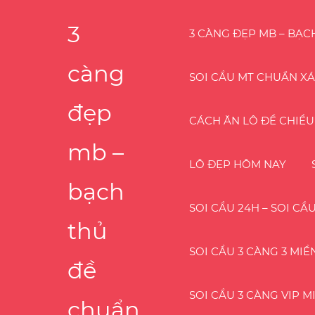
Skip
3
to
3 CÀNG ĐẸP MB – BẠC
content
càng
SOI CẦU MT CHUẨN X
đẹp
CÁCH ĂN LÔ ĐỀ CHIỀU
mb –
LÔ ĐẸP HÔM NAY
bạch
SOI CẦU 24H – SOI CẦ
thủ
SOI CẦU 3 CÀNG 3 MIỀ
đề
SOI CẦU 3 CÀNG VIP M
chuẩn