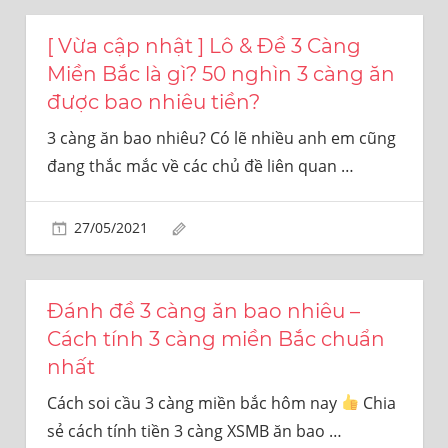
[ Vừa cập nhật ] Lô & Đề 3 Càng
Miền Bắc là gì? 50 nghìn 3 càng ăn
được bao nhiêu tiền?
3 càng ăn bao nhiêu? Có lẽ nhiều anh em cũng
đang thắc mắc về các chủ đề liên quan
…
27/05/2021
Đánh đề 3 càng ăn bao nhiêu –
Cách tính 3 càng miền Bắc chuẩn
nhất
Cách soi cầu 3 càng miền bắc hôm nay
Chia
sẻ cách tính tiền 3 càng XSMB ăn bao
…