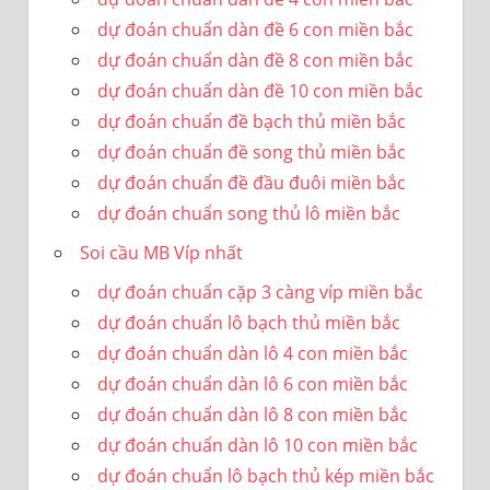
dự đoán chuẩn dàn đề 6 con miền bắc
dự đoán chuẩn dàn đề 8 con miền bắc
dự đoán chuẩn dàn đề 10 con miền bắc
dự đoán chuẩn đề bạch thủ miền bắc
dự đoán chuẩn đề song thủ miền bắc
dự đoán chuẩn đề đầu đuôi miền bắc
dự đoán chuẩn song thủ lô miền bắc
Soi cầu MB Víp nhất
dự đoán chuẩn cặp 3 càng víp miền bắc
dự đoán chuẩn lô bạch thủ miền bắc
dự đoán chuẩn dàn lô 4 con miền bắc
dự đoán chuẩn dàn lô 6 con miền bắc
dự đoán chuẩn dàn lô 8 con miền bắc
dự đoán chuẩn dàn lô 10 con miền bắc
dự đoán chuẩn lô bạch thủ kép miền bắc