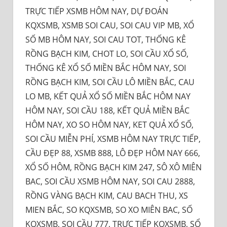
TRỰC TIẾP XSMB HÔM NAY, DỰ ĐOÁN
KQXSMB, XSMB SOI CAU, SOI CAU VIP MB, XỔ
SỐ MB HÔM NAY, SOI CAU TOT, THỐNG KÊ
RỒNG BẠCH KIM, CHOT LO, SOI CẦU XỔ SỐ,
THỐNG KÊ XỔ SỐ MIỀN BẮC HÔM NAY, SOI
RỒNG BẠCH KIM, SOI CẦU LÔ MIỀN BẮC, CAU
LO MB, KẾT QUẢ XỔ SỐ MIỀN BẮC HÔM NAY
HÔM NAY, SOI CẦU 188, KẾT QUẢ MIỀN BẮC
HÔM NAY, XO SO HÔM NAY, KET QUẢ XỔ SỐ,
SOI CẦU MIỄN PHÍ, XSMB HÔM NAY TRỰC TIẾP,
CẦU ĐẸP 88, XSMB 888, LÔ ĐẸP HÔM NAY 666,
XỔ SỐ HÔM, RỒNG BẠCH KIM 247, SÔ XÔ MIÊN
BAC, SOI CẦU XSMB HÔM NAY, SOI CAU 2888,
RỒNG VÀNG BẠCH KIM, CAU BACH THU, XS
MIEN BẮC, SO KQXSMB, SO XO MIÊN BAC, SỐ
KQXSMB, SOI CẦU 777, TRỰC TIẾP KQXSMB, SỔ