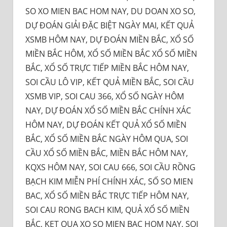
SO XO MIEN BAC HOM NAY, DU DOAN XO SO,
DỰ ĐOÁN GIẢI ĐẶC BIỆT NGÀY MAI, KẾT QUẢ
XSMB HÔM NAY, DỰ ĐOÁN MIỀN BẮC, XỔ SỐ
MIỀN BẮC HÔM, XỔ SỐ MIỀN BẮC XỔ SỐ MIỀN
BẮC, XỔ SỐ TRỰC TIẾP MIỀN BẮC HÔM NAY,
SOI CẦU LÔ VIP, KẾT QUẢ MIỀN BẮC, SOI CẦU
XSMB VIP, SOI CAU 366, XỔ SỐ NGÀY HÔM
NAY, DỰ ĐOÁN XỔ SỐ MIỀN BẮC CHÍNH XÁC
HÔM NAY, DỰ ĐOÁN KẾT QUẢ XỔ SỐ MIỀN
BẮC, XỔ SỐ MIỀN BẮC NGÀY HÔM QUA, SOI
CẦU XỔ SỐ MIỀN BẮC, MIỀN BẮC HÔM NAY,
KQXS HÔM NAY, SOI CAU 666, SOI CẦU RỒNG
BẠCH KIM MIỄN PHÍ CHÍNH XÁC, SỐ SO MIEN
BAC, XỔ SỐ MIỀN BẮC TRỰC TIẾP HÔM NAY,
SOI CAU RONG BACH KIM, QUẢ XỔ SỐ MIỀN
BẮC, KET QUA XO SO MIEN BAC HOM NAY, SOI