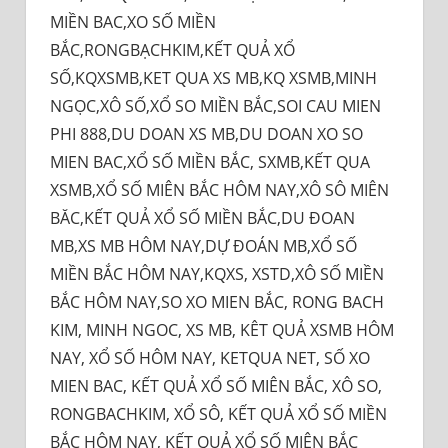
MIỀN BAC,XO SỐ MIỀN
BẮC,RONGBẠCHKIM,KẾT QUẢ XỔ
SỐ,KQXSMB,KET QUA XS MB,KQ XSMB,MINH
NGỌC,XÔ SỐ,XỔ SO MIỀN BẮC,SOI CAU MIEN
PHI 888,DU DOAN XS MB,DU DOAN XO SO
MIEN BAC,XỔ SỐ MIỀN BẮC, SXMB,KẾT QUA
XSMB,XỔ SỐ MIÊN BẮC HÔM NAY,XÔ SÔ MIÊN
BĂC,KẾT QUẢ XỔ SỐ MIỀN BẮC,DU ĐOAN
MB,XS MB HÔM NAY,DỰ ĐOÁN MB,XỔ SỐ
MIỀN BẮC HÔM NAY,KQXS, XSTD,XÔ SỐ MIỀN
BẮC HÔM NAY,SO XO MIEN BẮC, RONG BACH
KIM, MINH NGOC, XS MB, KÊT QUẢ XSMB HÔM
NAY, XỔ SỐ HÔM NAY, KETQUA NET, SỐ XO
MIEN BAC, KẾT QUẢ XỔ SỐ MIÊN BẮC, XÔ SO,
RONGBACHKIM, XỔ SÔ, KẾT QUẢ XỔ SỐ MIỀN
BẮC HÔM NAY, KẾT QUẢ XỔ SỐ MIÊN BẮC