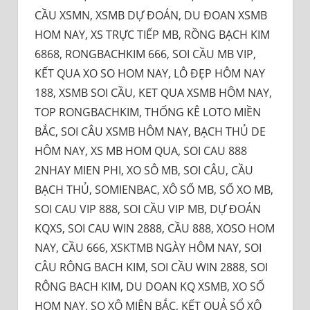
CẦU XSMN, XSMB DỰ ĐOÁN, DU ĐOAN XSMB
HOM NAY, XS TRỰC TIẾP MB, RỒNG BẠCH KIM
6868, RONGBACHKIM 666, SOI CẦU MB VIP,
KẾT QUA XO SO HOM NAY, LÔ ĐẸP HÔM NAY
188, XSMB SOI CẦU, KET QUA XSMB HÔM NAY,
TOP RONGBACHKIM, THỐNG KÊ LOTO MIỀN
BẮC, SOI CÂU XSMB HÔM NAY, BẠCH THỦ DE
HÔM NAY, XS MB HOM QUA, SOI CAU 888
2NHAY MIEN PHI, XO SÔ MB, SOI CÂU, CẦU
BẠCH THỦ, SOMIENBAC, XÔ SỐ MB, SỐ XO MB,
SOI CAU VIP 888, SOI CẦU VIP MB, DỰ ĐOÁN
KQXS, SOI CAU WIN 2888, CẦU 888, XOSO HOM
NAY, CẦU 666, XSKTMB NGÀY HÔM NAY, SOI
CÂU RÔNG BACH KIM, SOI CẦU WIN 2888, SOI
RÔNG BACH KIM, DU DOAN KQ XSMB, XO SỐ
HOM NAY, SO XÔ MIÊN BẮC, KẾT QUẢ SỔ XÔ