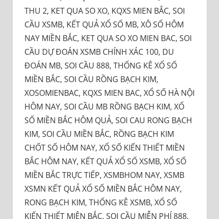
THU 2, KET QUA SO XO, KQXS MIEN BẮC, SOI
CẦU XSMB, KẾT QUẢ XỔ SỐ MB, XÔ SỐ HÔM
NAY MIỀN BẮC, KET QUA SO XO MIEN BAC, SOI
CẦU DỰ ĐOÁN XSMB CHÍNH XÁC 100, DU
ĐOÁN MB, SOI CẦU 888, THỐNG KÊ XỔ SỐ
MIỀN BẮC, SOI CẦU RỒNG BẠCH KIM,
XOSOMIENBAC, KQXS MIEN BAC, XỔ SỐ HÀ NỘI
HÔM NAY, SOI CẦU MB RỒNG BẠCH KIM, XỔ
SỐ MIỀN BẮC HÔM QUẢ, SOI CAU RONG BẠCH
KIM, SOI CẦU MIỀN BẮC, RỒNG BẠCH KIM
CHỐT SỐ HÔM NAY, XỔ SỐ KIẾN THIẾT MIỀN
BẮC HÔM NAY, KẾT QUẢ XỔ SỐ XSMB, XỔ SỐ
MIỀN BẮC TRỰC TIẾP, XSMBHOM NAY, XSMB
XSMN KẾT QUẢ XỔ SỐ MIỀN BẮC HÔM NAY,
RONG BẠCH KIM, THỐNG KÊ XSMB, XỔ SỐ
KIẾN THIẾT MIÊN BẮC, SOI CẦU MIỄN PHÍ 888,