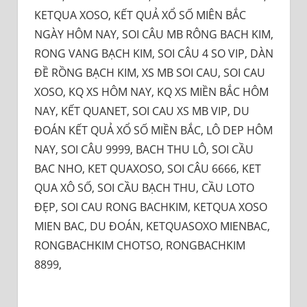
KETQUA XOSO, KẾT QUẢ XỔ SỐ MIÊN BẮC
NGÀY HÔM NAY, SOI CÂU MB RÔNG BACH KIM,
RONG VANG BẠCH KIM, SOI CÂU 4 SO VIP, DÀN
ĐỀ RỒNG BẠCH KIM, XS MB SOI CAU, SOI CAU
XOSO, KQ XS HÔM NAY, KQ XS MIỀN BẮC HÔM
NAY, KẾT QUANET, SOI CAU XS MB VIP, DU
ĐOÁN KẾT QUẢ XỔ SỐ MIỀN BẮC, LÔ DEP HÔM
NAY, SOI CÂU 9999, BACH THU LÔ, SOI CẦU
BAC NHO, KET QUAXOSO, SOI CÂU 6666, KET
QUA XÔ SỐ, SOI CẦU BẠCH THU, CẦU LOTO
ĐẸP, SOI CAU RONG BACHKIM, KETQUA XOSO
MIEN BAC, DU ĐOÁN, KETQUASOXO MIENBAC,
RONGBACHKIM CHOTSO, RONGBACHKIM
8899,