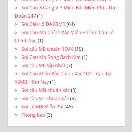
Soi Cầu 3 Càng VIP Miền Bắc Miễn Phí – Dự
Đoán 247
(1)
Soi Cầu Lô Đề XSMB
(64)
Soi Cầu Mb Chính Xác Miễn Phí Soi Cầu Lô
Chính Xác
(1)
Soi cầu MB chuẩn 100%
(15)
Soi Cau Mb Rong Bach Kim
(1)
Soi cầu MB Víp nhất
(7)
Soi Cầu Miền Bắc Chính Xác 100 – Cầu Lô
XSMB Hôm Nay
(1)
Soi cầu MN chuẩn xác
(9)
Soi cầu MT chuẩn xác
(9)
Soi Lô MB Miễn Phí
(46)
Thông báo
(3)