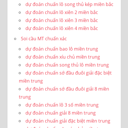
dự đoán chuẩn lô song thủ kép miền bắc
dự đoán chuẩn lô xiên 2 miền bắc
dự đoán chuẩn lô xiên 3 miền bắc
dự đoán chuẩn lô xiên 4 miền bắc
Soi cầu MT chuẩn xác
dự đoán chuẩn bao lô miền trung
dự đoán chuẩn xíu chủ miền trung
dự đoán chuẩn song thủ lô miền trung
dự đoán chuẩn sớ đầu đuôi giải đặc biệt
miền trung
dự đoán chuẩn sớ đầu đuôi giải 8 miền
trung
dự đoán chuẩn lô 3 số miền trung
dự đoán chuẩn giải 8 miền trung
dự đoán chuẩn giải đặc biệt miền trung