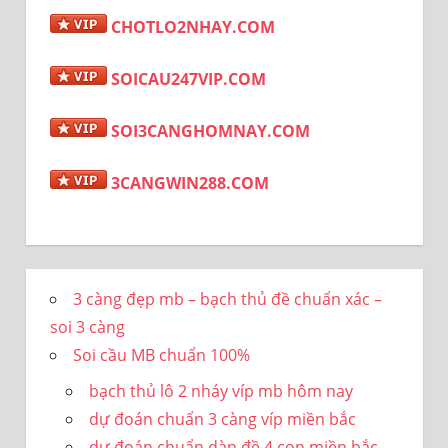
CHOTLO2NHAY.COM
SOICAU247VIP.COM
SOI3CANGHOMNAY.COM
3CANGWIN288.COM
3 càng đẹp mb – bạch thủ đề chuẩn xác –
soi 3 càng
Soi cầu MB chuẩn 100%
bạch thủ lô 2 nháy víp mb hôm nay
dự đoán chuẩn 3 càng víp miền bắc
dự đoán chuẩn dàn đề 4 con miền bắc