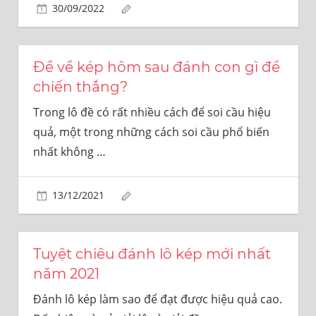
30/09/2022
cả
nước.
Đề về kép hôm sau đánh con gì để
chiến thắng?
Trong lô đề có rất nhiều cách để soi cầu hiệu
quả, một trong những cách soi cầu phổ biến
nhất không
…
13/12/2021
Tuyệt chiêu đánh lô kép mới nhất
năm 2021
Đánh lô kép làm sao để đạt được hiệu quả cao.