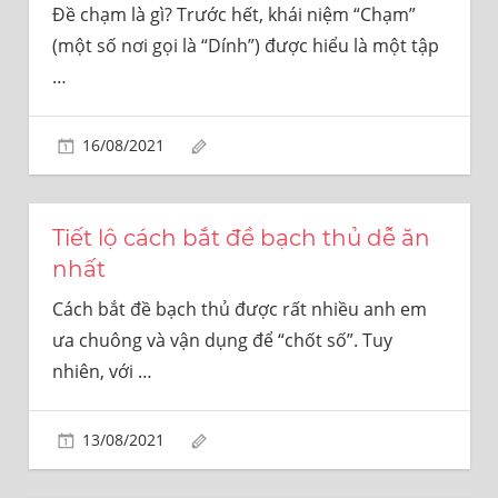
Đề chạm là gì? Trước hết, khái niệm “Chạm”
(một số nơi gọi là “Dính”) được hiểu là một tập
…
16/08/2021
Tiết lộ cách bắt đề bạch thủ dễ ăn
nhất
Cách bắt đề bạch thủ được rất nhiều anh em
ưa chuông và vận dụng để “chốt số”. Tuy
nhiên, với
…
13/08/2021