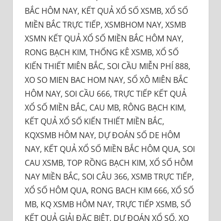
BẮC HÔM NAY, KẾT QUẢ XỔ SỐ XSMB, XỔ SỐ
MIỀN BẮC TRỰC TIẾP, XSMBHOM NAY, XSMB
XSMN KẾT QUẢ XỔ SỐ MIỀN BẮC HÔM NAY,
RONG BẠCH KIM, THỐNG KÊ XSMB, XỔ SỐ
KIẾN THIẾT MIÊN BẮC, SOI CẦU MIỄN PHÍ 888,
XO SO MIEN BAC HOM NAY, SỔ XÔ MIÊN BẮC
HÔM NAY, SOI CẦU 666, TRỰC TIẾP KẾT QUẢ
XỔ SỐ MIỀN BẮC, CAU MB, RÔNG BẠCH KIM,
KẾT QUẢ XỔ SỐ KIẾN THIẾT MIỀN BẮC,
KQXSMB HÔM NAY, DỰ ĐOÁN SỐ DE HÔM
NAY, KẾT QUẢ XỔ SỐ MIỀN BẮC HÔM QUA, SOI
CAU XSMB, TOP RỒNG BẠCH KIM, XỔ SỐ HÔM
NAY MIỀN BẮC, SOI CÂU 366, XSMB TRỰC TIẾP,
XỔ SỐ HÔM QUA, RONG BACH KIM 666, XỔ SỐ
MB, KQ XSMB HÔM NAY, TRỰC TIẾP XSMB, SỐ
KẾT QUẢ GIẢI ĐẶC BIỆT, DỰ ĐOÁN XỔ SỐ, XO