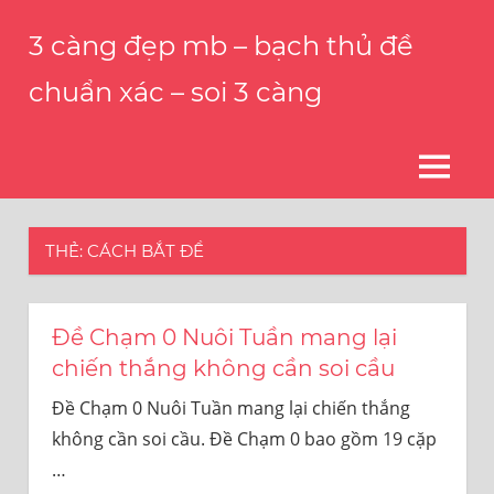
Skip
3 càng đẹp mb – bạch thủ đề
to
content
chuẩn xác – soi 3 càng
Chúng
tôi
tự
MENU
hào
là
sự
THẺ:
CÁCH BẮT ĐỀ
lựa
chọn
hàng
Đề Chạm 0 Nuôi Tuần mang lại
đầu
chiến thắng không cần soi cầu
của
hàng
Đề Chạm 0 Nuôi Tuần mang lại chiến thắng
ngàn
không cần soi cầu. Đề Chạm 0 bao gồm 19 cặp
khách
hàng
…
trên