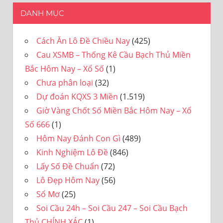
DANH MỤC
Cách Ăn Lô Đề Chiều Nay
(425)
Cau XSMB – Thống Kê Cầu Bạch Thủ Miền
Bắc Hôm Nay – Xổ Số
(1)
Chưa phân loại
(32)
Dự đoán KQXS 3 Miền
(1.519)
Giờ Vàng Chốt Số Miền Bắc Hôm Nay – Xổ
Số 666
(1)
Hôm Nay Đánh Con Gì
(489)
Kinh Nghiệm Lô Đề
(846)
Lấy Số Đề Chuẩn
(72)
Lô Đẹp Hôm Nay
(56)
Sổ Mơ
(25)
Soi Cầu 24h – Soi Cầu 247 – Soi Cầu Bạch
Thủ CHÍNH XÁC
(1)