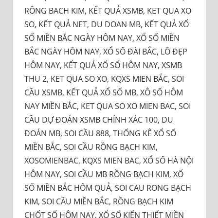
RÔNG BACH KIM, KẾT QUẢ XSMB, KET QUA XO
SO, KẾT QUẢ NET, DU DOAN MB, KẾT QUẢ XỔ
SỐ MIỀN BẮC NGÀY HÔM NAY, XỔ SỐ MIỀN
BẮC NGÀY HÔM NAY, XỔ SỐ ĐÀI BẮC, LÔ ĐẸP
HÔM NAY, KẾT QUẢ XỔ SỐ HÔM NAY, XSMB
THU 2, KET QUA SO XO, KQXS MIEN BẮC, SOI
CẦU XSMB, KẾT QUẢ XỔ SỐ MB, XÔ SỐ HÔM
NAY MIỀN BẮC, KET QUA SO XO MIEN BAC, SOI
CẦU DỰ ĐOÁN XSMB CHÍNH XÁC 100, DU
ĐOÁN MB, SOI CẦU 888, THỐNG KÊ XỔ SỐ
MIỀN BẮC, SOI CẦU RỒNG BẠCH KIM,
XOSOMIENBAC, KQXS MIEN BAC, XỔ SỐ HÀ NỘI
HÔM NAY, SOI CẦU MB RỒNG BẠCH KIM, XỔ
SỐ MIỀN BẮC HÔM QUẢ, SOI CAU RONG BẠCH
KIM, SOI CẦU MIỀN BẮC, RỒNG BẠCH KIM
CHỐT SỐ HÔM NAY, XỔ SỐ KIẾN THIẾT MIỀN