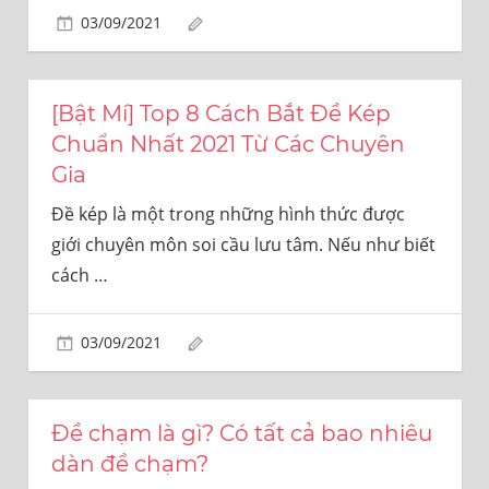
03/09/2021
[Bật Mí] Top 8 Cách Bắt Đề Kép
Chuẩn Nhất 2021 Từ Các Chuyên
Gia
Đề kép là một trong những hình thức được
giới chuyên môn soi cầu lưu tâm. Nếu như biết
cách
…
03/09/2021
Đề chạm là gì? Có tất cả bao nhiêu
dàn đề chạm?