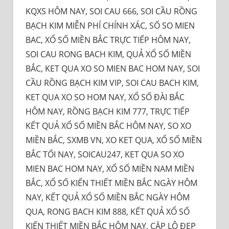
KQXS HÔM NAY, SOI CAU 666, SOI CẦU RỒNG
BẠCH KIM MIỄN PHÍ CHÍNH XÁC, SỐ SO MIEN
BAC, XỔ SỐ MIỀN BẮC TRỰC TIẾP HÔM NAY,
SOI CAU RONG BACH KIM, QUẢ XỔ SỐ MIỀN
BẮC, KET QUA XO SO MIEN BAC HOM NAY, SOI
CẦU RỒNG BẠCH KIM VIP, SOI CAU BACH KIM,
KET QUA XO SO HOM NAY, XỔ SỐ ĐÀI BẮC
HÔM NAY, RỒNG BẠCH KIM 777, TRỰC TIẾP
KẾT QUẢ XỔ SỐ MIỀN BẮC HÔM NAY, SO XO
MIỀN BẮC, SXMB VN, XO KET QUA, XỔ SỐ MIỀN
BẮC TỐI NAY, SOICAU247, KET QUA SO XO
MIEN BAC HOM NAY, XỔ SỐ MIỀN NAM MIỀN
BẮC, XỔ SỐ KIẾN THIẾT MIỀN BẮC NGÀY HÔM
NAY, KẾT QUẢ XỔ SỐ MIỀN BẮC NGÀY HÔM
QUA, RONG BACH KIM 888, KẾT QUẢ XỔ SỐ
KIẾN THIẾT MIỀN BẮC HÔM NAY, CẶP LÔ ĐẸP