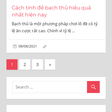
Cách tính đề bạch thủ hiệu quả
nhất hiện nay
Bạch thủ là một phương pháp chơi lô đề có tỷ
lệ ăn cược rất cao. Chính vì tỷ lệ
…
08/08/2021
Phân
Next
1
2
3
»
Posts
trang
bài
viết