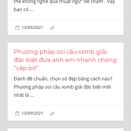
thể không nghe qua thuật ngữ “đề chạm”. Vậy
bạn có
…
13/09/2021
Phương pháp soi cầu xsmb giải
đặc biệt đưa anh em nhanh chóng
“cập bờ”
Đánh đề chuẩn, chọn số đẹp bằng cách nào?
Phương pháp soi cầu xsmb giải đặc biệt mới
nhất là
…
13/09/2021