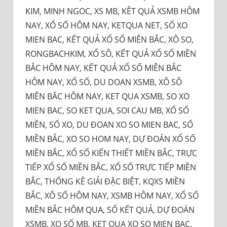
KIM, MINH NGOC, XS MB, KÊT QUẢ XSMB HÔM
NAY, XỔ SỐ HÔM NAY, KETQUA NET, SỐ XO
MIEN BAC, KẾT QUẢ XỔ SỐ MIÊN BẮC, XÔ SO,
RONGBACHKIM, XỔ SÔ, KẾT QUẢ XỔ SỐ MIỀN
BẮC HÔM NAY, KẾT QUẢ XỔ SỐ MIÊN BẮC
HÔM NAY, XỔ SỐ, DU DOAN XSMB, XÔ SÔ
MIÊN BĂC HÔM NAY, KET QUA XSMB, SO XO
MIEN BAC, SO KET QUA, SOI CAU MB, XỔ SỐ
MIỀN, SỐ XO, DU ĐOAN XO SO MIEN BAC, SỐ
MIỀN BẮC, XO SO HOM NAY, DỰ ĐOÁN XỔ SỐ
MIỀN BẮC, XỔ SỐ KIẾN THIẾT MIỀN BẮC, TRỰC
TIẾP XỔ SỐ MIỀN BẮC, XỔ SỐ TRỰC TIẾP MIỀN
BẮC, THỐNG KÊ GIẢI ĐẶC BIỆT, KQXS MIỀN
BẮC, XÔ SỐ HÔM NAY, XSMB HÔM NAY, XỔ SỐ
MIỀN BẮC HÔM QUA, SỔ KẾT QUẢ, DỰ ĐOÁN
XSMB, XO SỐ MB, KET QUA XO SO MIEN BAC,