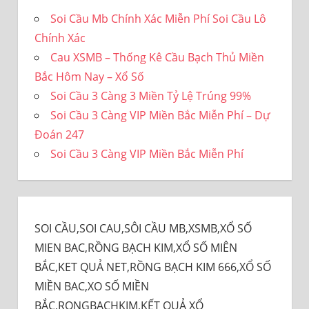
Soi Cầu Mb Chính Xác Miễn Phí Soi Cầu Lô
Chính Xác
Cau XSMB – Thống Kê Cầu Bạch Thủ Miền
Bắc Hôm Nay – Xổ Số
Soi Cầu 3 Càng 3 Miền Tỷ Lệ Trúng 99%
Soi Cầu 3 Càng VIP Miền Bắc Miễn Phí – Dự
Đoán 247
Soi Cầu 3 Càng VIP Miền Bắc Miễn Phí
SOI CẦU,SOI CAU,SÔI CẦU MB,XSMB,XỔ SỐ
MIEN BAC,RỒNG BẠCH KIM,XỔ SỐ MIÊN
BẮC,KET QUẢ NET,RỒNG BẠCH KIM 666,XỔ SỐ
MIỀN BAC,XO SỐ MIỀN
BẮC,RONGBẠCHKIM,KẾT QUẢ XỔ