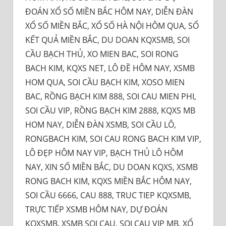
ĐOÁN XỔ SỐ MIỀN BẮC HÔM NAY, DIỄN ĐÀN
XỔ SỐ MIỀN BẮC, XỔ SỐ HÀ NỘI HÔM QUA, SỔ
KẾT QUẢ MIỀN BẮC, DU DOAN KQXSMB, SOI
CẦU BẠCH THỦ, XO MIEN BAC, SOI RONG
BACH KIM, KQXS NET, LÔ ĐỀ HÔM NAY, XSMB
HOM QUA, SOI CẦU BẠCH KIM, XOSO MIEN
BAC, RỒNG BẠCH KIM 888, SOI CAU MIEN PHI,
SOI CẦU VIP, RỒNG BẠCH KIM 2888, KQXS MB
HOM NAY, DIỄN ĐÀN XSMB, SOI CẦU LÔ,
RONGBACH KIM, SOI CAU RONG BACH KIM VIP,
LÔ ĐẸP HÔM NAY VIP, BẠCH THỦ LÔ HÔM
NAY, XIN SỐ MIỀN BẮC, DU DOAN KQXS, XSMB
RONG BACH KIM, KQXS MIỀN BẮC HÔM NAY,
SOI CẦU 6666, CAU 888, TRUC TIEP KQXSMB,
TRỰC TIẾP XSMB HÔM NAY, DỰ ĐOÁN
KQXSMB, XSMB SOI CAU, SOI CAU VIP MB, XỔ