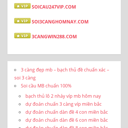
SOICAU247VIP.COM
SOI3CANGHOMNAY.COM
3CANGWIN288.COM
3 càng đẹp mb – bạch thủ đề chuẩn xác –
soi 3 càng
Soi cầu MB chuẩn 100%
bạch thủ lô 2 nháy víp mb hôm nay
dự đoán chuẩn 3 càng víp miền bắc
dự đoán chuẩn dàn đề 4 con miền bắc
dự đoán chuẩn dàn đề 6 con miền bắc
dự đoán chuẩn dàn đề 8 con miền bắc