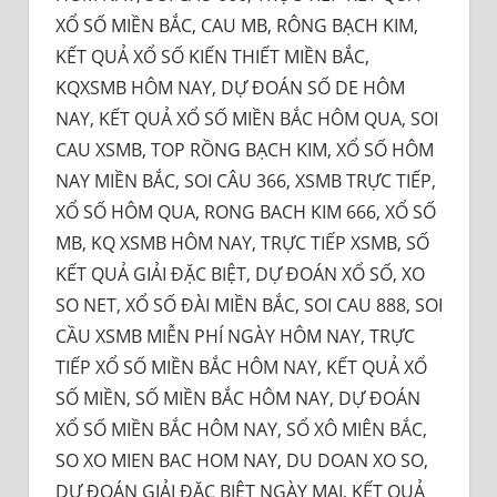
XỔ SỐ MIỀN BẮC, CAU MB, RÔNG BẠCH KIM,
KẾT QUẢ XỔ SỐ KIẾN THIẾT MIỀN BẮC,
KQXSMB HÔM NAY, DỰ ĐOÁN SỐ DE HÔM
NAY, KẾT QUẢ XỔ SỐ MIỀN BẮC HÔM QUA, SOI
CAU XSMB, TOP RỒNG BẠCH KIM, XỔ SỐ HÔM
NAY MIỀN BẮC, SOI CÂU 366, XSMB TRỰC TIẾP,
XỔ SỐ HÔM QUA, RONG BACH KIM 666, XỔ SỐ
MB, KQ XSMB HÔM NAY, TRỰC TIẾP XSMB, SỐ
KẾT QUẢ GIẢI ĐẶC BIỆT, DỰ ĐOÁN XỔ SỐ, XO
SO NET, XỔ SỐ ĐÀI MIỀN BẮC, SOI CAU 888, SOI
CẦU XSMB MIỄN PHÍ NGÀY HÔM NAY, TRỰC
TIẾP XỔ SỐ MIỀN BẮC HÔM NAY, KẾT QUẢ XỔ
SỐ MIỀN, SỐ MIỀN BẮC HÔM NAY, DỰ ĐOÁN
XỔ SỐ MIỀN BẮC HÔM NAY, SỔ XÔ MIÊN BẮC,
SO XO MIEN BAC HOM NAY, DU DOAN XO SO,
DỰ ĐOÁN GIẢI ĐẶC BIỆT NGÀY MAI, KẾT QUẢ