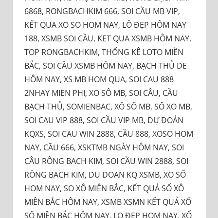
6868, RONGBACHKIM 666, SOI CẦU MB VIP,
KẾT QUA XO SO HOM NAY, LÔ ĐẸP HÔM NAY
188, XSMB SOI CẦU, KET QUA XSMB HÔM NAY,
TOP RONGBACHKIM, THỐNG KÊ LOTO MIỀN
BẮC, SOI CÂU XSMB HÔM NAY, BẠCH THỦ DE
HÔM NAY, XS MB HOM QUA, SOI CAU 888
2NHAY MIEN PHI, XO SÔ MB, SOI CÂU, CẦU
BẠCH THỦ, SOMIENBAC, XÔ SỐ MB, SỐ XO MB,
SOI CAU VIP 888, SOI CẦU VIP MB, DỰ ĐOÁN
KQXS, SOI CAU WIN 2888, CẦU 888, XOSO HOM
NAY, CẦU 666, XSKTMB NGÀY HÔM NAY, SOI
CÂU RÔNG BACH KIM, SOI CẦU WIN 2888, SOI
RÔNG BACH KIM, DU DOAN KQ XSMB, XO SỐ
HOM NAY, SO XÔ MIÊN BẮC, KẾT QUẢ SỔ XÔ
MIÊN BẮC HÔM NAY, XSMB XSMN KẾT QUẢ XỐ
SỐ MIỀN BẮC HÔM NAY, LO ĐEP HOM NAY, XỔ