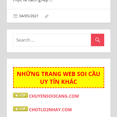
cả
nước.
04/05/2021
NHỮNG TRANG WEB SOI CẦU
UY TÍN KHÁC
CHUYENSOI3CANG.COM
CHOTLO2NHAY.COM