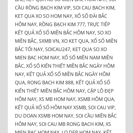
CẦU RỒNG BẠCH KIM VIP, SOI CAU BACH KIM,
KET QUA XO SO HOM NAY, XỔ SỐ ĐÀI BẮC
HÔM NAY, RỒNG BẠCH KIM 777, TRỰC TIẾP
KẾT QUẢ XỔ SỐ MIỀN BẮC HÔM NAY, SO XO
MIỀN BẮC, SXMB VN, XO KET QUA, XỔ SỐ MIỀN
BẮC TỐI NAY, SOICAU247, KET QUA SO XO
MIEN BAC HOM NAY, XỔ SỐ MIỀN NAM MIỀN
BẮC, XỔ SỐ KIẾN THIẾT MIỀN BẮC NGÀY HÔM
NAY, KẾT QUẢ XỔ SỐ MIỀN BẮC NGÀY HÔM
QUA, RONG BACH KIM 888, KẾT QUẢ XỔ SỐ
KIẾN THIẾT MIỀN BẮC HÔM NAY, CẶP LÔ ĐẸP
HÔM NAY, XS MB HOM NAY, XSMB HÔM QUA,
KẾT QUẢ XỔ SỐ HÔM NAY XSMB, SOI CAU VIP,
DU DOAN XSMB HOM NAY, SOI CẦU MIỀN BẮC
HÔM NAY, SOI CAU MB RONG BACH KIM, XS
MIEN BAC HOM NAY, LO DEP HOM NAY, KẾT