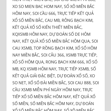
XO SO MIEN BAC HOM NAY, SỔ XÔ MIÊN BẮC
HÔM NAY, SOI CẦU 666, TRỰC TIẾP KẾT QUẢ
XỔ SỐ MIỀN BẮC, CAU MB, RÔNG BẠCH KIM,
KẾT QUẢ XỔ SỐ KIẾN THIẾT MIỀN BẮC,
KQXSMB HÔM NAY, DỰ ĐOÁN SỐ DE HÔM
NAY, KẾT QUẢ XỔ SỐ MIỀN BẮC HÔM QUA, SOI
CAU XSMB, TOP RỒNG BẠCH KIM, XỔ SỐ HÔM
NAY MIỀN BẮC, SOI CÂU 366, XSMB TRỰC TIẾP,
XỔ SỐ HÔM QUA, RONG BACH KIM 666, XỔ SỐ
MB, KQ XSMB HÔM NAY, TRỰC TIẾP XSMB, SỐ
KẾT QUẢ GIẢI ĐẶC BIỆT, DỰ ĐOÁN XỔ SỐ, XO
SO NET, XỔ SỐ ĐÀI MIỀN BẮC, SOI CAU 888, SOI
CẦU XSMB MIỄN PHÍ NGÀY HÔM NAY, TRỰC
TIẾP XỔ SỐ MIỀN BẮC HÔM NAY, KẾT QUẢ XỔ
SỐ MIỀN, SỐ MIỀN BẮC HÔM NAY, DỰ ĐOÁN
XỔ SỐ MIỀN BẮC HÔM NAY, SỔ XÔ MIÊN BẮC,