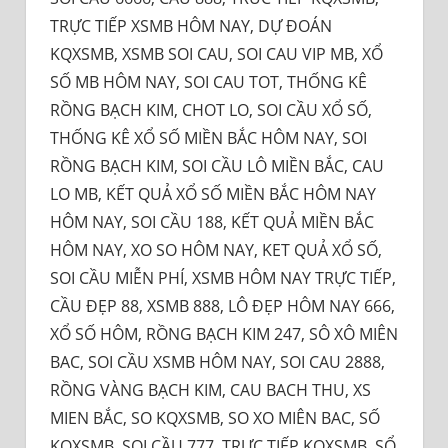
TRỰC TIẾP XSMB HÔM NAY, DỰ ĐOÁN
KQXSMB, XSMB SOI CAU, SOI CAU VIP MB, XỔ
SỐ MB HÔM NAY, SOI CAU TOT, THỐNG KÊ
RỒNG BẠCH KIM, CHOT LO, SOI CẦU XỔ SỐ,
THỐNG KÊ XỔ SỐ MIỀN BẮC HÔM NAY, SOI
RỒNG BẠCH KIM, SOI CẦU LÔ MIỀN BẮC, CAU
LO MB, KẾT QUẢ XỔ SỐ MIỀN BẮC HÔM NAY
HÔM NAY, SOI CẦU 188, KẾT QUẢ MIỀN BẮC
HÔM NAY, XO SO HÔM NAY, KET QUẢ XỔ SỐ,
SOI CẦU MIỄN PHÍ, XSMB HÔM NAY TRỰC TIẾP,
CẦU ĐẸP 88, XSMB 888, LÔ ĐẸP HÔM NAY 666,
XỔ SỐ HÔM, RỒNG BẠCH KIM 247, SÔ XÔ MIÊN
BAC, SOI CẦU XSMB HÔM NAY, SOI CAU 2888,
RỒNG VÀNG BẠCH KIM, CAU BACH THU, XS
MIEN BẮC, SO KQXSMB, SO XO MIÊN BAC, SỐ
KQXSMB, SOI CẦU 777, TRỰC TIẾP KQXSMB, SỔ