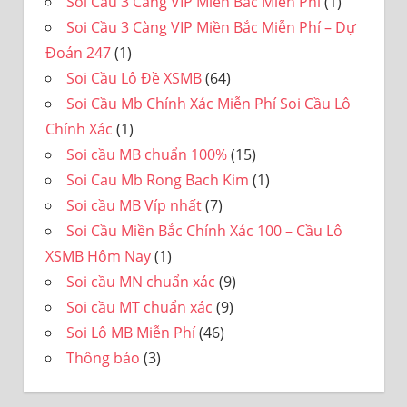
Soi Cầu 3 Càng VIP Miền Bắc Miễn Phí
(1)
Soi Cầu 3 Càng VIP Miền Bắc Miễn Phí – Dự
Đoán 247
(1)
Soi Cầu Lô Đề XSMB
(64)
Soi Cầu Mb Chính Xác Miễn Phí Soi Cầu Lô
Chính Xác
(1)
Soi cầu MB chuẩn 100%
(15)
Soi Cau Mb Rong Bach Kim
(1)
Soi cầu MB Víp nhất
(7)
Soi Cầu Miền Bắc Chính Xác 100 – Cầu Lô
XSMB Hôm Nay
(1)
Soi cầu MN chuẩn xác
(9)
Soi cầu MT chuẩn xác
(9)
Soi Lô MB Miễn Phí
(46)
Thông báo
(3)