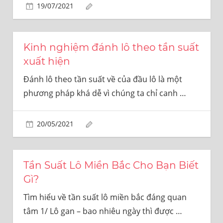
19/07/2021
cả
nước.
Kinh nghiệm đánh lô theo tần suất
xuất hiện
Đánh lô theo tần suất về của đầu lô là một
phương pháp khá dễ vì chúng ta chỉ canh
…
20/05/2021
Tần Suất Lô Miền Bắc Cho Bạn Biết
Gì?
Tìm hiểu về tần suất lô miền bắc đáng quan
tâm 1/ Lô gan – bao nhiêu ngày thì được
…