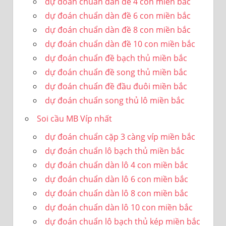
dự đoán chuẩn dàn đề 4 con miền bắc
dự đoán chuẩn dàn đề 6 con miền bắc
dự đoán chuẩn dàn đề 8 con miền bắc
dự đoán chuẩn dàn đề 10 con miền bắc
dự đoán chuẩn đề bạch thủ miền bắc
dự đoán chuẩn đề song thủ miền bắc
dự đoán chuẩn đề đầu đuôi miền bắc
dự đoán chuẩn song thủ lô miền bắc
Soi cầu MB Víp nhất
dự đoán chuẩn cặp 3 càng víp miền bắc
dự đoán chuẩn lô bạch thủ miền bắc
dự đoán chuẩn dàn lô 4 con miền bắc
dự đoán chuẩn dàn lô 6 con miền bắc
dự đoán chuẩn dàn lô 8 con miền bắc
dự đoán chuẩn dàn lô 10 con miền bắc
dự đoán chuẩn lô bạch thủ kép miền bắc