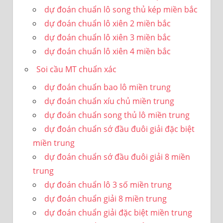
dự đoán chuẩn lô song thủ kép miền bắc
dự đoán chuẩn lô xiên 2 miền bắc
dự đoán chuẩn lô xiên 3 miền bắc
dự đoán chuẩn lô xiên 4 miền bắc
Soi cầu MT chuẩn xác
dự đoán chuẩn bao lô miền trung
dự đoán chuẩn xíu chủ miền trung
dự đoán chuẩn song thủ lô miền trung
dự đoán chuẩn sớ đầu đuôi giải đặc biệt
miền trung
dự đoán chuẩn sớ đầu đuôi giải 8 miền
trung
dự đoán chuẩn lô 3 số miền trung
dự đoán chuẩn giải 8 miền trung
dự đoán chuẩn giải đặc biệt miền trung