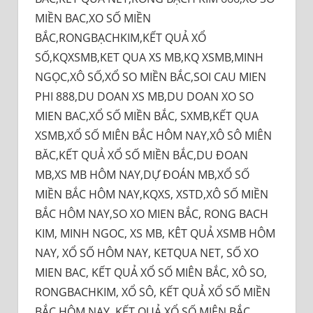
MIỀN BAC,XO SỐ MIỀN
BẮC,RONGBẠCHKIM,KẾT QUẢ XỔ
SỐ,KQXSMB,KET QUA XS MB,KQ XSMB,MINH
NGỌC,XÔ SỐ,XỔ SO MIỀN BẮC,SOI CAU MIEN
PHI 888,DU DOAN XS MB,DU DOAN XO SO
MIEN BAC,XỔ SỐ MIỀN BẮC, SXMB,KẾT QUA
XSMB,XỔ SỐ MIÊN BẮC HÔM NAY,XÔ SÔ MIÊN
BĂC,KẾT QUẢ XỔ SỐ MIỀN BẮC,DU ĐOAN
MB,XS MB HÔM NAY,DỰ ĐOÁN MB,XỔ SỐ
MIỀN BẮC HÔM NAY,KQXS, XSTD,XÔ SỐ MIỀN
BẮC HÔM NAY,SO XO MIEN BẮC, RONG BACH
KIM, MINH NGOC, XS MB, KÊT QUẢ XSMB HÔM
NAY, XỔ SỐ HÔM NAY, KETQUA NET, SỐ XO
MIEN BAC, KẾT QUẢ XỔ SỐ MIÊN BẮC, XÔ SO,
RONGBACHKIM, XỔ SÔ, KẾT QUẢ XỔ SỐ MIỀN
BẮC HÔM NAY, KẾT QUẢ XỔ SỐ MIÊN BẮC