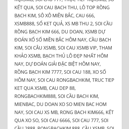
KẾT QUA, SOI CAU BACH THU, LÔ TOP RỒNG
BẠCH KIM, SÔ XÔ MIÊN BẮC, CAU 666,
XSMB888, SỔ KET QUẢ, XS MB THU 2, SOI CẦU
RỒNG BẠCH KIM 666, DU DOAN, XSMB DỰ
ĐOÁN XỔ SỐ MIỀN BẮC HÔM NAY, CẦU BẠCH
KIM, SOI CÂU XSMB, SOI CAU XSMB VIP, THAM
KHẢO XSMB, BẠCH THỦ LÔ ĐẸP NHẤT HÔM
NAY, DỰ ĐOÁN GIẢI ĐẶC BIỆT HÔM NAY,
RỒNG BẠCH KIM 7777, SOI CAU 188, XO SỐ
HÔM NAY, SOI CAU RONGBACHKIM, TRUC TIEP
KET QUA XSMB, CAU DEP 88,
RONGBACHKIM888, SOI CẦU BACH KIM,
MIENBAC, DU DOAN XO SO MIEN BAC HOM
NAY, SOI CAU XS MB, RONG BACH KIM666, KẾT
QUA XO SO, SOI CAU 6666, SOI CAU 777, SOI
CẦU 2888, RONGBACHKIM 888, CẦU XSMB, SOI