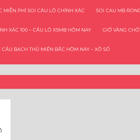
C MIỄN PHÍ SOI CẦU LÔ CHÍNH XÁC
SOI CAU MB RON
ÍNH XÁC 100 – CẦU LÔ XSMB HÔM NAY
GIỜ VÀNG CHỐT
 CẦU BẠCH THỦ MIỀN BẮC HÔM NAY – XỔ SỐ
ô