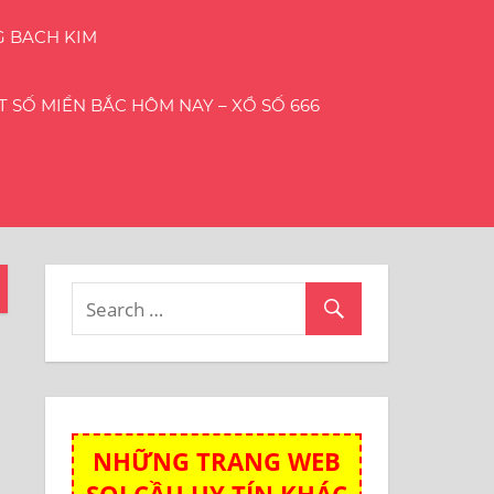
G BACH KIM
 SỐ MIỀN BẮC HÔM NAY – XỔ SỐ 666
NHỮNG TRANG WEB
SOI CẦU UY TÍN KHÁC