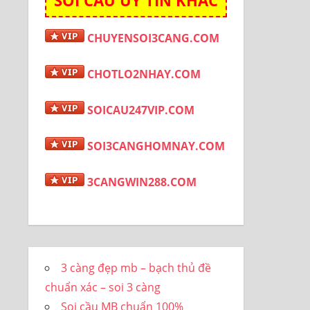
CHUYENSOI3CANG.COM
CHOTLO2NHAY.COM
SOICAU247VIP.COM
SOI3CANGHOMNAY.COM
3CANGWIN288.COM
3 càng đẹp mb – bạch thủ đề
chuẩn xác – soi 3 càng
Soi cầu MB chuẩn 100%