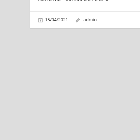
ngàn
khách
hàng
15/04/2021
admin
trên
cả
nước.