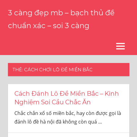
Skip
3 càng đẹp mb – bạch thủ đề
to
content
chuẩn xác – soi 3 càng
Chúng
tôi
tự
MENU
hào
là
sự
THẺ:
CÁCH CHƠI LÔ ĐỀ MIỀN BẮC
lựa
chọn
hàng
Cách Đánh Lô Đề Miền Bắc – Kinh
đầu
Nghiệm Soi Cầu Chắc Ăn
của
hàng
Chắc chắn xổ số miền bắc, hay còn được gọi là
ngàn
đánh lô đề hà nội đã không còn quá
…
khách
hàng
trên