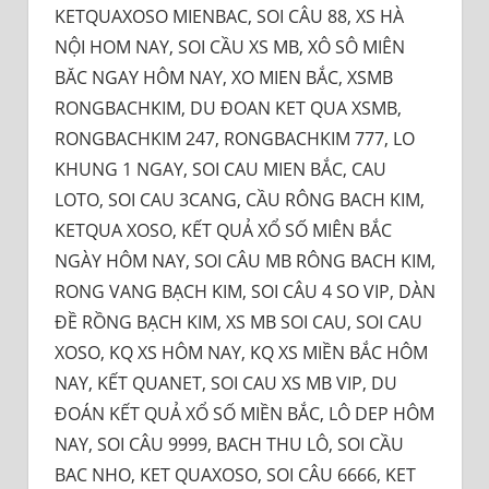
KETQUAXOSO MIENBAC, SOI CÂU 88, XS HÀ
NỘI HOM NAY, SOI CẦU XS MB, XÔ SÔ MIÊN
BĂC NGAY HÔM NAY, XO MIEN BẮC, XSMB
RONGBACHKIM, DU ĐOAN KET QUA XSMB,
RONGBACHKIM 247, RONGBACHKIM 777, LO
KHUNG 1 NGAY, SOI CAU MIEN BẮC, CAU
LOTO, SOI CAU 3CANG, CẦU RÔNG BACH KIM,
KETQUA XOSO, KẾT QUẢ XỔ SỐ MIÊN BẮC
NGÀY HÔM NAY, SOI CÂU MB RÔNG BACH KIM,
RONG VANG BẠCH KIM, SOI CÂU 4 SO VIP, DÀN
ĐỀ RỒNG BẠCH KIM, XS MB SOI CAU, SOI CAU
XOSO, KQ XS HÔM NAY, KQ XS MIỀN BẮC HÔM
NAY, KẾT QUANET, SOI CAU XS MB VIP, DU
ĐOÁN KẾT QUẢ XỔ SỐ MIỀN BẮC, LÔ DEP HÔM
NAY, SOI CÂU 9999, BACH THU LÔ, SOI CẦU
BAC NHO, KET QUAXOSO, SOI CÂU 6666, KET