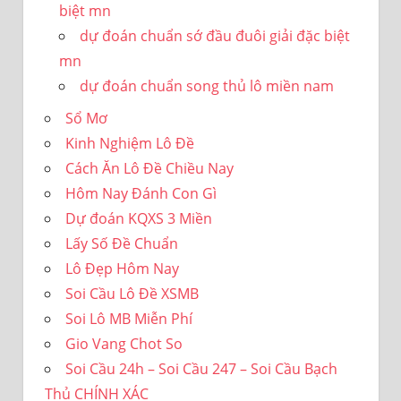
biệt mn
dự đoán chuẩn sớ đầu đuôi giải đặc biệt
mn
dự đoán chuẩn song thủ lô miền nam
Sổ Mơ
Kinh Nghiệm Lô Đề
Cách Ăn Lô Đề Chiều Nay
Hôm Nay Đánh Con Gì
Dự đoán KQXS 3 Miền
Lấy Số Đề Chuẩn
Lô Đẹp Hôm Nay
Soi Cầu Lô Đề XSMB
Soi Lô MB Miễn Phí
Gio Vang Chot So
Soi Cầu 24h – Soi Cầu 247 – Soi Cầu Bạch
Thủ CHÍNH XÁC