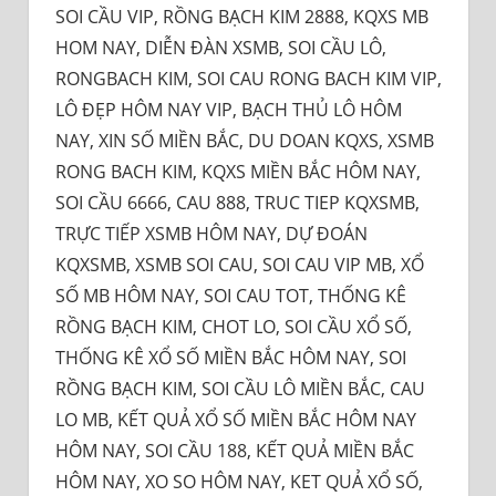
SOI CẦU VIP, RỒNG BẠCH KIM 2888, KQXS MB
HOM NAY, DIỄN ĐÀN XSMB, SOI CẦU LÔ,
RONGBACH KIM, SOI CAU RONG BACH KIM VIP,
LÔ ĐẸP HÔM NAY VIP, BẠCH THỦ LÔ HÔM
NAY, XIN SỐ MIỀN BẮC, DU DOAN KQXS, XSMB
RONG BACH KIM, KQXS MIỀN BẮC HÔM NAY,
SOI CẦU 6666, CAU 888, TRUC TIEP KQXSMB,
TRỰC TIẾP XSMB HÔM NAY, DỰ ĐOÁN
KQXSMB, XSMB SOI CAU, SOI CAU VIP MB, XỔ
SỐ MB HÔM NAY, SOI CAU TOT, THỐNG KÊ
RỒNG BẠCH KIM, CHOT LO, SOI CẦU XỔ SỐ,
THỐNG KÊ XỔ SỐ MIỀN BẮC HÔM NAY, SOI
RỒNG BẠCH KIM, SOI CẦU LÔ MIỀN BẮC, CAU
LO MB, KẾT QUẢ XỔ SỐ MIỀN BẮC HÔM NAY
HÔM NAY, SOI CẦU 188, KẾT QUẢ MIỀN BẮC
HÔM NAY, XO SO HÔM NAY, KET QUẢ XỔ SỐ,