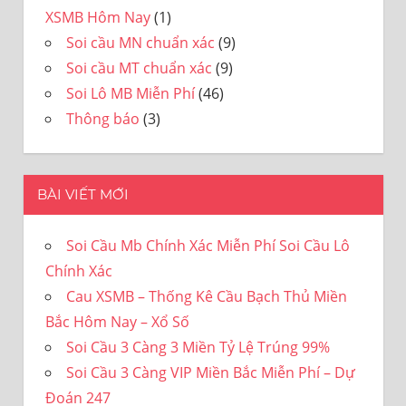
XSMB Hôm Nay
(1)
Soi cầu MN chuẩn xác
(9)
Soi cầu MT chuẩn xác
(9)
Soi Lô MB Miễn Phí
(46)
Thông báo
(3)
BÀI VIẾT MỚI
Soi Cầu Mb Chính Xác Miễn Phí Soi Cầu Lô
Chính Xác
Cau XSMB – Thống Kê Cầu Bạch Thủ Miền
Bắc Hôm Nay – Xổ Số
Soi Cầu 3 Càng 3 Miền Tỷ Lệ Trúng 99%
Soi Cầu 3 Càng VIP Miền Bắc Miễn Phí – Dự
Đoán 247