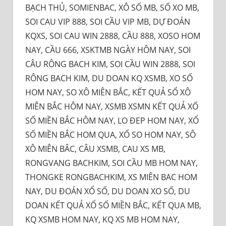
BẠCH THỦ, SOMIENBAC, XÔ SỐ MB, SỐ XO MB,
SOI CAU VIP 888, SOI CẦU VIP MB, DỰ ĐOÁN
KQXS, SOI CAU WIN 2888, CẦU 888, XOSO HOM
NAY, CẦU 666, XSKTMB NGÀY HÔM NAY, SOI
CÂU RÔNG BACH KIM, SOI CẦU WIN 2888, SOI
RÔNG BACH KIM, DU DOAN KQ XSMB, XO SỐ
HOM NAY, SO XÔ MIÊN BẮC, KẾT QUẢ SỔ XÔ
MIÊN BẮC HÔM NAY, XSMB XSMN KẾT QUẢ XỐ
SỐ MIỀN BẮC HÔM NAY, LO ĐEP HOM NAY, XỔ
SỐ MIỀN BẮC HOM QUA, XỔ SO HOM NAY, SÔ
XÔ MIÊN BÂC, CÂU XSMB, CAU XS MB,
RONGVANG BACHKIM, SOI CẦU MB HOM NAY,
THONGKE RONGBACHKIM, XS MIÊN BAC HOM
NAY, DU ĐOÁN XỔ SỐ, DU DOAN XO SỐ, DU
DOAN KẾT QUẢ XỔ SỐ MIỀN BẮC, KẾT QUA MB,
KQ XSMB HOM NAY, KQ XS MB HOM NAY,