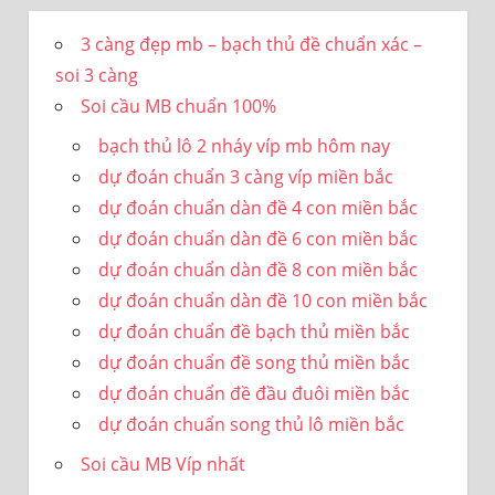
3 càng đẹp mb – bạch thủ đề chuẩn xác –
soi 3 càng
Soi cầu MB chuẩn 100%
bạch thủ lô 2 nháy víp mb hôm nay
dự đoán chuẩn 3 càng víp miền bắc
dự đoán chuẩn dàn đề 4 con miền bắc
dự đoán chuẩn dàn đề 6 con miền bắc
dự đoán chuẩn dàn đề 8 con miền bắc
dự đoán chuẩn dàn đề 10 con miền bắc
dự đoán chuẩn đề bạch thủ miền bắc
dự đoán chuẩn đề song thủ miền bắc
dự đoán chuẩn đề đầu đuôi miền bắc
dự đoán chuẩn song thủ lô miền bắc
Soi cầu MB Víp nhất