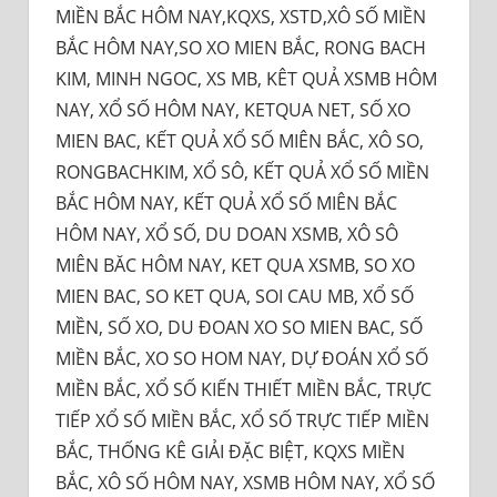
MIỀN BẮC HÔM NAY,KQXS, XSTD,XÔ SỐ MIỀN
BẮC HÔM NAY,SO XO MIEN BẮC, RONG BACH
KIM, MINH NGOC, XS MB, KÊT QUẢ XSMB HÔM
NAY, XỔ SỐ HÔM NAY, KETQUA NET, SỐ XO
MIEN BAC, KẾT QUẢ XỔ SỐ MIÊN BẮC, XÔ SO,
RONGBACHKIM, XỔ SÔ, KẾT QUẢ XỔ SỐ MIỀN
BẮC HÔM NAY, KẾT QUẢ XỔ SỐ MIÊN BẮC
HÔM NAY, XỔ SỐ, DU DOAN XSMB, XÔ SÔ
MIÊN BĂC HÔM NAY, KET QUA XSMB, SO XO
MIEN BAC, SO KET QUA, SOI CAU MB, XỔ SỐ
MIỀN, SỐ XO, DU ĐOAN XO SO MIEN BAC, SỐ
MIỀN BẮC, XO SO HOM NAY, DỰ ĐOÁN XỔ SỐ
MIỀN BẮC, XỔ SỐ KIẾN THIẾT MIỀN BẮC, TRỰC
TIẾP XỔ SỐ MIỀN BẮC, XỔ SỐ TRỰC TIẾP MIỀN
BẮC, THỐNG KÊ GIẢI ĐẶC BIỆT, KQXS MIỀN
BẮC, XÔ SỐ HÔM NAY, XSMB HÔM NAY, XỔ SỐ