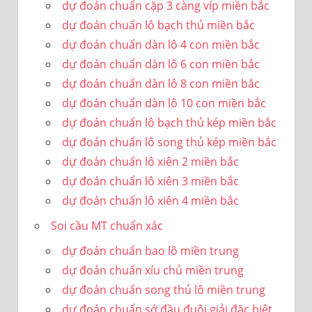
dự đoán chuẩn cặp 3 càng víp miền bắc
dự đoán chuẩn lô bạch thủ miền bắc
dự đoán chuẩn dàn lô 4 con miền bắc
dự đoán chuẩn dàn lô 6 con miền bắc
dự đoán chuẩn dàn lô 8 con miền bắc
dự đoán chuẩn dàn lô 10 con miền bắc
dự đoán chuẩn lô bạch thủ kép miền bắc
dự đoán chuẩn lô song thủ kép miền bắc
dự đoán chuẩn lô xiên 2 miền bắc
dự đoán chuẩn lô xiên 3 miền bắc
dự đoán chuẩn lô xiên 4 miền bắc
Soi cầu MT chuẩn xác
dự đoán chuẩn bao lô miền trung
dự đoán chuẩn xíu chủ miền trung
dự đoán chuẩn song thủ lô miền trung
dự đoán chuẩn sớ đầu đuôi giải đặc biệt