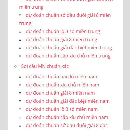
miền trung
dự đoán chuẩn sớ đầu đuôi giải 8 miền
trung
dự đoán chuẩn lô 3 số miền trung
dự đoán chuẩn giải 8 miền trung
dự đoán chuẩn giải đặc biệt miền trung
dự đoán chuẩn cặp xíu chủ miền trung
Soi cầu MN chuẩn xác
dự đoán chuẩn bao lô miền nam
dự đoán chuẩn xíu chủ miền nam
dự đoán chuẩn giải 8 miền nam
dự đoán chuẩn giải đặc biệt miền nam
dự đoán chuẩn lô 3 số miền nam
dự đoán chuẩn cặp xíu chủ miền nam
dự đoán chuẩn sớ đầu đuôi giải 8 đặc