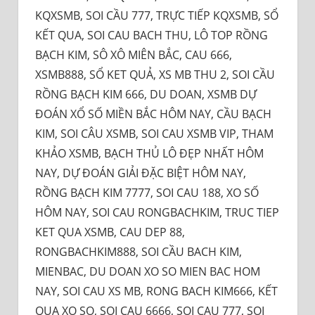
KQXSMB, SOI CẦU 777, TRỰC TIẾP KQXSMB, SỔ
KẾT QUA, SOI CAU BACH THU, LÔ TOP RỒNG
BẠCH KIM, SÔ XÔ MIÊN BẮC, CAU 666,
XSMB888, SỔ KET QUẢ, XS MB THU 2, SOI CẦU
RỒNG BẠCH KIM 666, DU DOAN, XSMB DỰ
ĐOÁN XỔ SỐ MIỀN BẮC HÔM NAY, CẦU BẠCH
KIM, SOI CÂU XSMB, SOI CAU XSMB VIP, THAM
KHẢO XSMB, BẠCH THỦ LÔ ĐẸP NHẤT HÔM
NAY, DỰ ĐOÁN GIẢI ĐẶC BIỆT HÔM NAY,
RỒNG BẠCH KIM 7777, SOI CAU 188, XO SỐ
HÔM NAY, SOI CAU RONGBACHKIM, TRUC TIEP
KET QUA XSMB, CAU DEP 88,
RONGBACHKIM888, SOI CẦU BACH KIM,
MIENBAC, DU DOAN XO SO MIEN BAC HOM
NAY, SOI CAU XS MB, RONG BACH KIM666, KẾT
QUA XO SO, SOI CAU 6666, SOI CAU 777, SOI