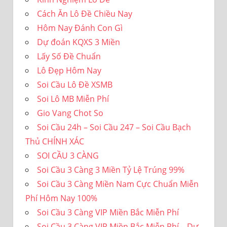
Cách Ăn Lô Đề Chiều Nay
Hôm Nay Đánh Con Gì
Dự đoán KQXS 3 Miền
Lấy Số Đề Chuẩn
Lô Đẹp Hôm Nay
Soi Cầu Lô Đề XSMB
Soi Lô MB Miễn Phí
Gio Vang Chot So
Soi Cầu 24h – Soi Cầu 247 – Soi Cầu Bạch
Thủ CHÍNH XÁC
SOI CẦU 3 CÀNG
Soi Cầu 3 Càng 3 Miền Tỷ Lệ Trúng 99%
Soi Cầu 3 Càng Miền Nam Cực Chuẩn Miễn
Phí Hôm Nay 100%
Soi Cầu 3 Càng VIP Miền Bắc Miễn Phí
Soi Cầu 3 Càng VIP Miền Bắc Miễn Phí – Dự