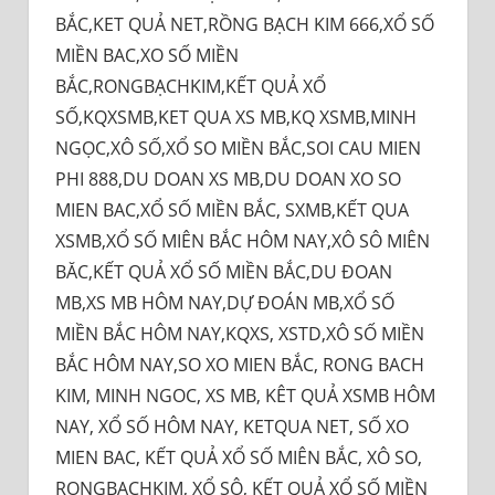
BẮC,KET QUẢ NET,RỒNG BẠCH KIM 666,XỔ SỐ
MIỀN BAC,XO SỐ MIỀN
BẮC,RONGBẠCHKIM,KẾT QUẢ XỔ
SỐ,KQXSMB,KET QUA XS MB,KQ XSMB,MINH
NGỌC,XÔ SỐ,XỔ SO MIỀN BẮC,SOI CAU MIEN
PHI 888,DU DOAN XS MB,DU DOAN XO SO
MIEN BAC,XỔ SỐ MIỀN BẮC, SXMB,KẾT QUA
XSMB,XỔ SỐ MIÊN BẮC HÔM NAY,XÔ SÔ MIÊN
BĂC,KẾT QUẢ XỔ SỐ MIỀN BẮC,DU ĐOAN
MB,XS MB HÔM NAY,DỰ ĐOÁN MB,XỔ SỐ
MIỀN BẮC HÔM NAY,KQXS, XSTD,XÔ SỐ MIỀN
BẮC HÔM NAY,SO XO MIEN BẮC, RONG BACH
KIM, MINH NGOC, XS MB, KÊT QUẢ XSMB HÔM
NAY, XỔ SỐ HÔM NAY, KETQUA NET, SỐ XO
MIEN BAC, KẾT QUẢ XỔ SỐ MIÊN BẮC, XÔ SO,
RONGBACHKIM, XỔ SÔ, KẾT QUẢ XỔ SỐ MIỀN