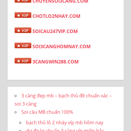
CHUYENSOI3CANG.COM
CHOTLO2NHAY.COM
SOICAU247VIP.COM
SOI3CANGHOMNAY.COM
3CANGWIN288.COM
3 càng đẹp mb – bạch thủ đề chuẩn xác –
soi 3 càng
Soi cầu MB chuẩn 100%
bạch thủ lô 2 nháy víp mb hôm nay
dự đoán chuẩn 3 càng víp miền bắc