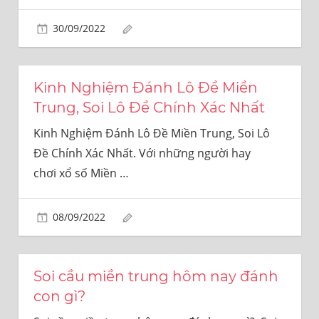
cả
nước.
30/09/2022
Kinh Nghiệm Đánh Lô Đề Miền
Trung, Soi Lô Đề Chính Xác Nhất
Kinh Nghiệm Đánh Lô Đề Miền Trung, Soi Lô
Đề Chính Xác Nhất. Với những người hay
chơi xổ số Miền
…
08/09/2022
Soi cầu miền trung hôm nay đánh
con gì?