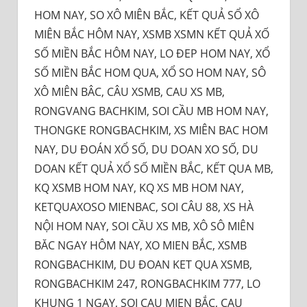
HOM NAY, SO XÔ MIÊN BẮC, KẾT QUẢ SỔ XÔ
MIÊN BẮC HÔM NAY, XSMB XSMN KẾT QUẢ XỐ
SỐ MIỀN BẮC HÔM NAY, LO ĐEP HOM NAY, XỔ
SỐ MIỀN BẮC HOM QUA, XỔ SO HOM NAY, SÔ
XÔ MIÊN BÂC, CÂU XSMB, CAU XS MB,
RONGVANG BACHKIM, SOI CẦU MB HOM NAY,
THONGKE RONGBACHKIM, XS MIÊN BAC HOM
NAY, DU ĐOÁN XỔ SỐ, DU DOAN XO SỐ, DU
DOAN KẾT QUẢ XỔ SỐ MIỀN BẮC, KẾT QUA MB,
KQ XSMB HOM NAY, KQ XS MB HOM NAY,
KETQUAXOSO MIENBAC, SOI CÂU 88, XS HÀ
NỘI HOM NAY, SOI CẦU XS MB, XÔ SÔ MIÊN
BĂC NGAY HÔM NAY, XO MIEN BẮC, XSMB
RONGBACHKIM, DU ĐOAN KET QUA XSMB,
RONGBACHKIM 247, RONGBACHKIM 777, LO
KHUNG 1 NGAY, SOI CAU MIEN BẮC, CAU