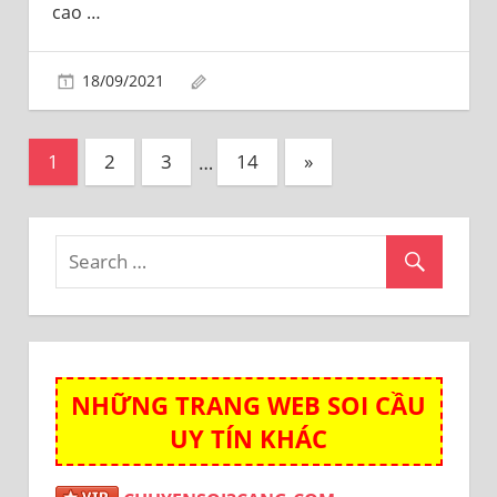
cao
…
18/09/2021
Phân
Next
1
2
3
…
14
»
Posts
trang
bài
viết
NHỮNG TRANG WEB SOI CẦU
UY TÍN KHÁC