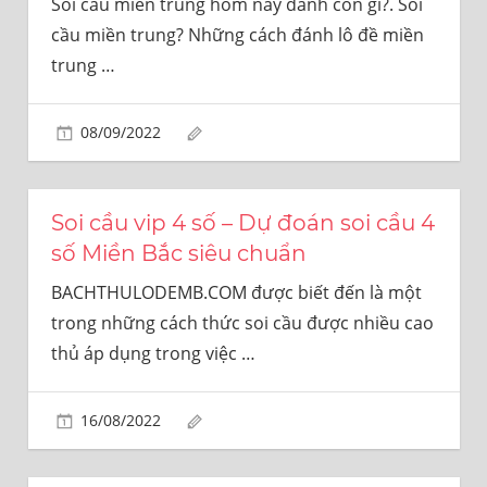
Soi cầu miền trung hôm nay đánh con gì?. Soi
cầu miền trung? Những cách đánh lô đề miền
trung
…
08/09/2022
Soi cầu vip 4 số – Dự đoán soi cầu 4
số Miền Bắc siêu chuẩn
BACHTHULODEMB.COM được biết đến là một
trong những cách thức soi cầu được nhiều cao
thủ áp dụng trong việc
…
16/08/2022