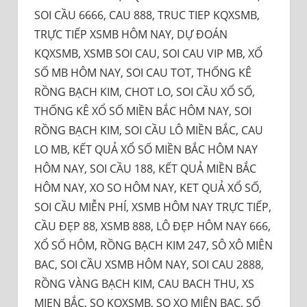
SOI CẦU 6666, CAU 888, TRUC TIEP KQXSMB,
TRỰC TIẾP XSMB HÔM NAY, DỰ ĐOÁN
KQXSMB, XSMB SOI CAU, SOI CAU VIP MB, XỔ
SỐ MB HÔM NAY, SOI CAU TOT, THỐNG KÊ
RỒNG BẠCH KIM, CHOT LO, SOI CẦU XỔ SỐ,
THỐNG KÊ XỔ SỐ MIỀN BẮC HÔM NAY, SOI
RỒNG BẠCH KIM, SOI CẦU LÔ MIỀN BẮC, CAU
LO MB, KẾT QUẢ XỔ SỐ MIỀN BẮC HÔM NAY
HÔM NAY, SOI CẦU 188, KẾT QUẢ MIỀN BẮC
HÔM NAY, XO SO HÔM NAY, KET QUẢ XỔ SỐ,
SOI CẦU MIỄN PHÍ, XSMB HÔM NAY TRỰC TIẾP,
CẦU ĐẸP 88, XSMB 888, LÔ ĐẸP HÔM NAY 666,
XỔ SỐ HÔM, RỒNG BẠCH KIM 247, SÔ XÔ MIÊN
BAC, SOI CẦU XSMB HÔM NAY, SOI CAU 2888,
RỒNG VÀNG BẠCH KIM, CAU BACH THU, XS
MIEN BẮC, SO KQXSMB, SO XO MIÊN BAC, SỐ