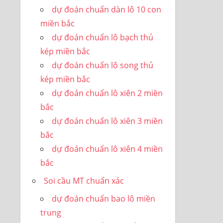
dự đoán chuẩn dàn lô 10 con
miền bắc
dự đoán chuẩn lô bạch thủ
kép miền bắc
dự đoán chuẩn lô song thủ
kép miền bắc
dự đoán chuẩn lô xiên 2 miền
bắc
dự đoán chuẩn lô xiên 3 miền
bắc
dự đoán chuẩn lô xiên 4 miền
bắc
Soi cầu MT chuẩn xác
dự đoán chuẩn bao lô miền
trung