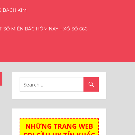
G BACH KIM
 SỐ MIỀN BẮC HÔM NAY – XỔ SỐ 666
NHỮNG TRANG WEB
SOI CẦU UY TÍN KHÁC