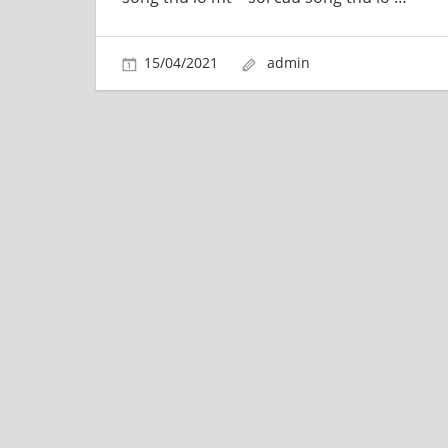
ngàn
khách
hàng
15/04/2021
admin
trên
cả
nước.