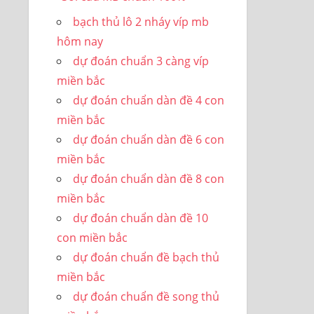
bạch thủ lô 2 nháy víp mb
hôm nay
dự đoán chuẩn 3 càng víp
miền bắc
dự đoán chuẩn dàn đề 4 con
miền bắc
dự đoán chuẩn dàn đề 6 con
miền bắc
dự đoán chuẩn dàn đề 8 con
miền bắc
dự đoán chuẩn dàn đề 10
con miền bắc
dự đoán chuẩn đề bạch thủ
miền bắc
dự đoán chuẩn đề song thủ