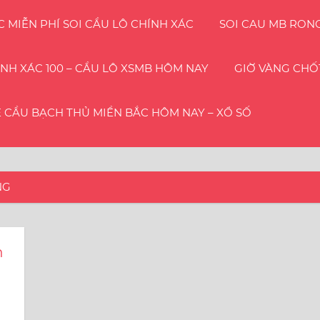
C MIỄN PHÍ SOI CẦU LÔ CHÍNH XÁC
SOI CAU MB RON
ÍNH XÁC 100 – CẦU LÔ XSMB HÔM NAY
GIỜ VÀNG CHỐT
 CẦU BẠCH THỦ MIỀN BẮC HÔM NAY – XỔ SỐ
NG
n