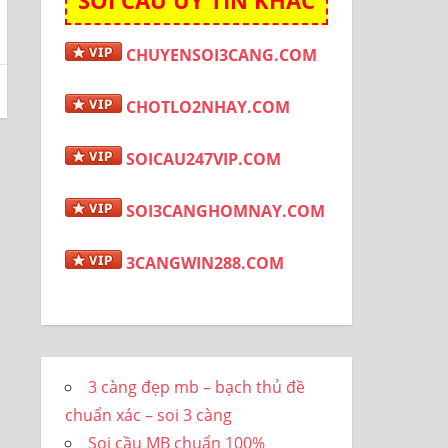
CHUYENSOI3CANG.COM
CHOTLO2NHAY.COM
SOICAU247VIP.COM
SOI3CANGHOMNAY.COM
3CANGWIN288.COM
3 càng đẹp mb – bạch thủ đề
chuẩn xác – soi 3 càng
Soi cầu MB chuẩn 100%