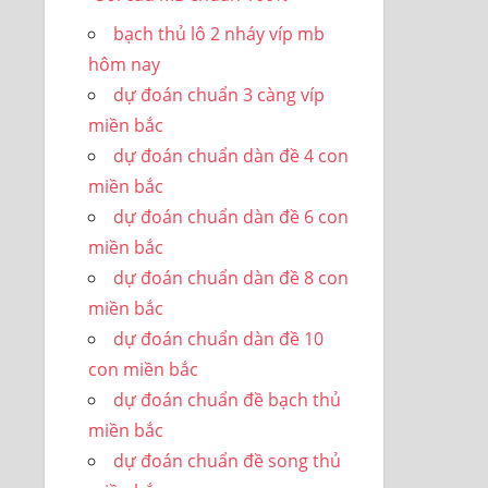
bạch thủ lô 2 nháy víp mb
hôm nay
dự đoán chuẩn 3 càng víp
miền bắc
dự đoán chuẩn dàn đề 4 con
miền bắc
dự đoán chuẩn dàn đề 6 con
miền bắc
dự đoán chuẩn dàn đề 8 con
miền bắc
dự đoán chuẩn dàn đề 10
con miền bắc
dự đoán chuẩn đề bạch thủ
miền bắc
dự đoán chuẩn đề song thủ