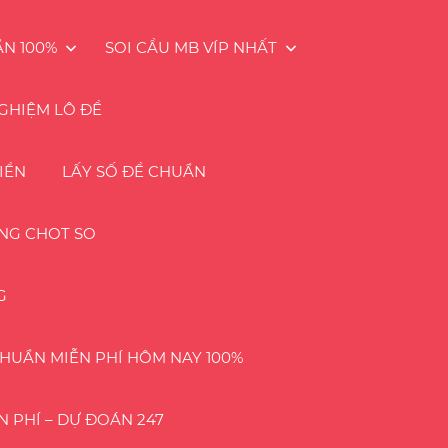
ẨN 100%
SOI CẦU MB VÍP NHẤT
GHIỆM LÔ ĐỀ
IỀN
LẤY SỐ ĐỀ CHUẨN
ANG CHOT SO
G
CHUẨN MIỄN PHÍ HÔM NAY 100%
N PHÍ – DỰ ĐOÁN 247