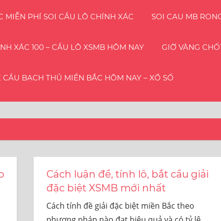
C MIỄN PHÍ SOI CẦU LÔ CHÍNH XÁC
SOI CAU MB RON
ÍNH XÁC 100 – CẦU LÔ XSMB HÔM NAY
GIỜ VÀNG CHỐT
 CẦU BẠCH THỦ MIỀN BẮC HÔM NAY – XỔ SỐ
b
Cách luận đề, tính lô, bắt cầu giải
đặc biệt XSMB mới nhất
Cách tính đề giải đặc biệt miền Bắc theo
phương pháp nào đạt hiệu quả và có tỷ lệ