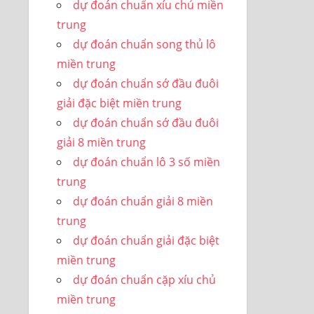
dự đoán chuẩn xíu chủ miền
trung
dự đoán chuẩn song thủ lô
miền trung
dự đoán chuẩn sớ đầu đuôi
giải đặc biệt miền trung
dự đoán chuẩn sớ đầu đuôi
giải 8 miền trung
dự đoán chuẩn lô 3 số miền
trung
dự đoán chuẩn giải 8 miền
trung
dự đoán chuẩn giải đặc biệt
miền trung
dự đoán chuẩn cặp xíu chủ
miền trung