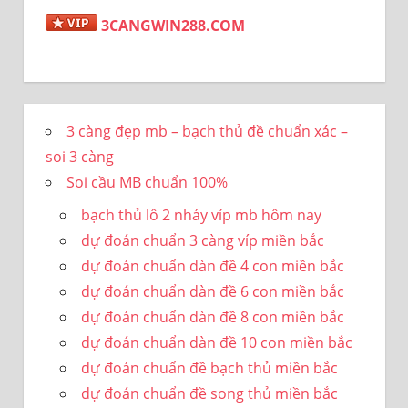
3CANGWIN288.COM
3 càng đẹp mb – bạch thủ đề chuẩn xác –
soi 3 càng
Soi cầu MB chuẩn 100%
bạch thủ lô 2 nháy víp mb hôm nay
dự đoán chuẩn 3 càng víp miền bắc
dự đoán chuẩn dàn đề 4 con miền bắc
dự đoán chuẩn dàn đề 6 con miền bắc
dự đoán chuẩn dàn đề 8 con miền bắc
dự đoán chuẩn dàn đề 10 con miền bắc
dự đoán chuẩn đề bạch thủ miền bắc
dự đoán chuẩn đề song thủ miền bắc