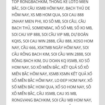
TOP RONGBACHKIM, THỐNG KÊ LOTO MIỀN
BẮC, SOI CÂU XSMB HÔM NAY, BẠCH THỦ DE
HÔM NAY, XS MB HOM QUA, SOI CAU 888
2NHAY MIEN PHI, XO SÔ MB, SOI CÂU, CẦU
BẠCH THỦ, SOMIENBAC, XÔ SỐ MB, SỐ XO MB,
SOI CAU VIP 888, SOI CẦU VIP MB, DỰ ĐOÁN
KQXS, SOI CAU WIN 2888, CẦU 888, XOSO HOM
NAY, CẦU 666, XSKTMB NGÀY HÔM NAY, SOI
CÂU RÔNG BACH KIM, SOI CẦU WIN 2888, SOI
RÔNG BACH KIM, DU DOAN KQ XSMB, XO SỐ
HOM NAY, SO XÔ MIÊN BẮC, KẾT QUẢ SỔ XÔ
MIÊN BẮC HÔM NAY, XSMB XSMN KẾT QUẢ XỐ
SỐ MIỀN BẮC HÔM NAY, LO ĐEP HOM NAY, XỔ
SỐ MIỀN BẮC HOM QUA, XỔ SO HOM NAY, SÔ
XÔ MIÊN BÂC, CÂU XSMB, CAU XS MB,
RONGVANG BACHKIM, SOI CẦU MB HOM NAY,