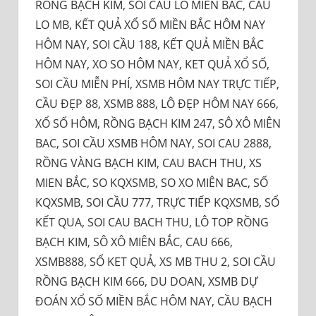
RỒNG BẠCH KIM, SOI CẦU LÔ MIỀN BẮC, CAU
LO MB, KẾT QUẢ XỔ SỐ MIỀN BẮC HÔM NAY
HÔM NAY, SOI CẦU 188, KẾT QUẢ MIỀN BẮC
HÔM NAY, XO SO HÔM NAY, KET QUẢ XỔ SỐ,
SOI CẦU MIỄN PHÍ, XSMB HÔM NAY TRỰC TIẾP,
CẦU ĐẸP 88, XSMB 888, LÔ ĐẸP HÔM NAY 666,
XỔ SỐ HÔM, RỒNG BẠCH KIM 247, SÔ XÔ MIÊN
BAC, SOI CẦU XSMB HÔM NAY, SOI CAU 2888,
RỒNG VÀNG BẠCH KIM, CAU BACH THU, XS
MIEN BẮC, SO KQXSMB, SO XO MIÊN BAC, SỐ
KQXSMB, SOI CẦU 777, TRỰC TIẾP KQXSMB, SỔ
KẾT QUA, SOI CAU BACH THU, LÔ TOP RỒNG
BẠCH KIM, SÔ XÔ MIÊN BẮC, CAU 666,
XSMB888, SỔ KET QUẢ, XS MB THU 2, SOI CẦU
RỒNG BẠCH KIM 666, DU DOAN, XSMB DỰ
ĐOÁN XỔ SỐ MIỀN BẮC HÔM NAY, CẦU BẠCH