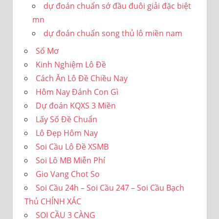
dự đoán chuẩn sớ đầu đuôi giải đặc biệt
mn
dự đoán chuẩn song thủ lô miền nam
Sổ Mơ
Kinh Nghiệm Lô Đề
Cách Ăn Lô Đề Chiều Nay
Hôm Nay Đánh Con Gì
Dự đoán KQXS 3 Miền
Lấy Số Đề Chuẩn
Lô Đẹp Hôm Nay
Soi Cầu Lô Đề XSMB
Soi Lô MB Miễn Phí
Gio Vang Chot So
Soi Cầu 24h – Soi Cầu 247 – Soi Cầu Bạch
Thủ CHÍNH XÁC
SOI CẦU 3 CÀNG