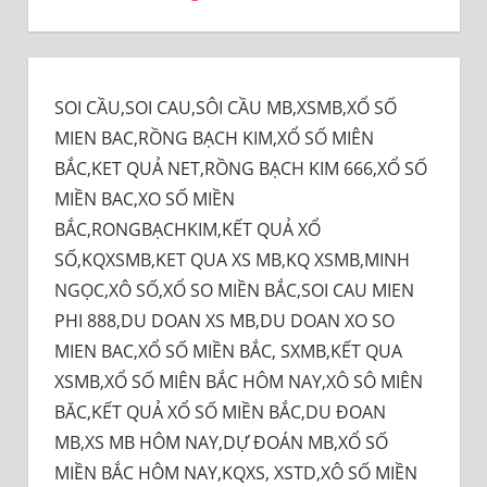
SOI CẦU,SOI CAU,SÔI CẦU MB,XSMB,XỔ SỐ
MIEN BAC,RỒNG BẠCH KIM,XỔ SỐ MIÊN
BẮC,KET QUẢ NET,RỒNG BẠCH KIM 666,XỔ SỐ
MIỀN BAC,XO SỐ MIỀN
BẮC,RONGBẠCHKIM,KẾT QUẢ XỔ
SỐ,KQXSMB,KET QUA XS MB,KQ XSMB,MINH
NGỌC,XÔ SỐ,XỔ SO MIỀN BẮC,SOI CAU MIEN
PHI 888,DU DOAN XS MB,DU DOAN XO SO
MIEN BAC,XỔ SỐ MIỀN BẮC, SXMB,KẾT QUA
XSMB,XỔ SỐ MIÊN BẮC HÔM NAY,XÔ SÔ MIÊN
BĂC,KẾT QUẢ XỔ SỐ MIỀN BẮC,DU ĐOAN
MB,XS MB HÔM NAY,DỰ ĐOÁN MB,XỔ SỐ
MIỀN BẮC HÔM NAY,KQXS, XSTD,XÔ SỐ MIỀN