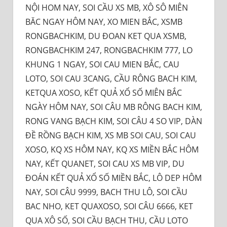
NỘI HOM NAY, SOI CẦU XS MB, XÔ SÔ MIÊN
BĂC NGAY HÔM NAY, XO MIEN BẮC, XSMB
RONGBACHKIM, DU ĐOAN KET QUA XSMB,
RONGBACHKIM 247, RONGBACHKIM 777, LO
KHUNG 1 NGAY, SOI CAU MIEN BẮC, CAU
LOTO, SOI CAU 3CANG, CẦU RÔNG BACH KIM,
KETQUA XOSO, KẾT QUẢ XỔ SỐ MIÊN BẮC
NGÀY HÔM NAY, SOI CÂU MB RÔNG BACH KIM,
RONG VANG BẠCH KIM, SOI CÂU 4 SO VIP, DÀN
ĐỀ RỒNG BẠCH KIM, XS MB SOI CAU, SOI CAU
XOSO, KQ XS HÔM NAY, KQ XS MIỀN BẮC HÔM
NAY, KẾT QUANET, SOI CAU XS MB VIP, DU
ĐOÁN KẾT QUẢ XỔ SỐ MIỀN BẮC, LÔ DEP HÔM
NAY, SOI CÂU 9999, BACH THU LÔ, SOI CẦU
BAC NHO, KET QUAXOSO, SOI CÂU 6666, KET
QUA XÔ SỐ, SOI CẦU BẠCH THU, CẦU LOTO