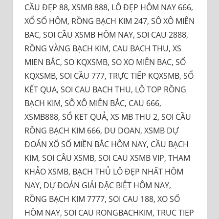
CẦU ĐẸP 88, XSMB 888, LÔ ĐẸP HÔM NAY 666,
XỔ SỐ HÔM, RỒNG BẠCH KIM 247, SÔ XÔ MIÊN
BAC, SOI CẦU XSMB HÔM NAY, SOI CAU 2888,
RỒNG VÀNG BẠCH KIM, CAU BACH THU, XS
MIEN BẮC, SO KQXSMB, SO XO MIÊN BAC, SỐ
KQXSMB, SOI CẦU 777, TRỰC TIẾP KQXSMB, SỔ
KẾT QUA, SOI CAU BACH THU, LÔ TOP RỒNG
BẠCH KIM, SÔ XÔ MIÊN BẮC, CAU 666,
XSMB888, SỔ KET QUẢ, XS MB THU 2, SOI CẦU
RỒNG BẠCH KIM 666, DU DOAN, XSMB DỰ
ĐOÁN XỔ SỐ MIỀN BẮC HÔM NAY, CẦU BẠCH
KIM, SOI CÂU XSMB, SOI CAU XSMB VIP, THAM
KHẢO XSMB, BẠCH THỦ LÔ ĐẸP NHẤT HÔM
NAY, DỰ ĐOÁN GIẢI ĐẶC BIỆT HÔM NAY,
RỒNG BẠCH KIM 7777, SOI CAU 188, XO SỐ
HÔM NAY, SOI CAU RONGBACHKIM, TRUC TIEP