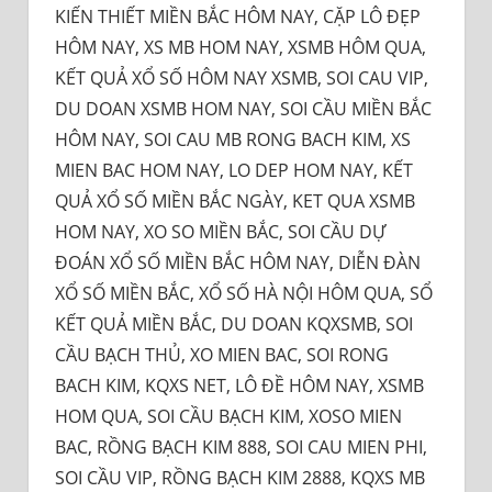
KIẾN THIẾT MIỀN BẮC HÔM NAY, CẶP LÔ ĐẸP
HÔM NAY, XS MB HOM NAY, XSMB HÔM QUA,
KẾT QUẢ XỔ SỐ HÔM NAY XSMB, SOI CAU VIP,
DU DOAN XSMB HOM NAY, SOI CẦU MIỀN BẮC
HÔM NAY, SOI CAU MB RONG BACH KIM, XS
MIEN BAC HOM NAY, LO DEP HOM NAY, KẾT
QUẢ XỔ SỐ MIỀN BẮC NGÀY, KET QUA XSMB
HOM NAY, XO SO MIỀN BẮC, SOI CẦU DỰ
ĐOÁN XỔ SỐ MIỀN BẮC HÔM NAY, DIỄN ĐÀN
XỔ SỐ MIỀN BẮC, XỔ SỐ HÀ NỘI HÔM QUA, SỔ
KẾT QUẢ MIỀN BẮC, DU DOAN KQXSMB, SOI
CẦU BẠCH THỦ, XO MIEN BAC, SOI RONG
BACH KIM, KQXS NET, LÔ ĐỀ HÔM NAY, XSMB
HOM QUA, SOI CẦU BẠCH KIM, XOSO MIEN
BAC, RỒNG BẠCH KIM 888, SOI CAU MIEN PHI,
SOI CẦU VIP, RỒNG BẠCH KIM 2888, KQXS MB