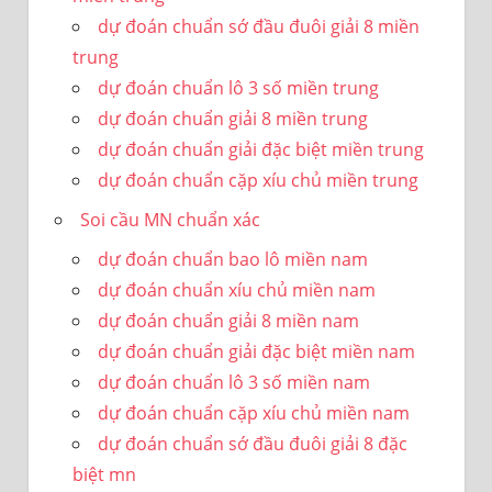
dự đoán chuẩn sớ đầu đuôi giải 8 miền
trung
dự đoán chuẩn lô 3 số miền trung
dự đoán chuẩn giải 8 miền trung
dự đoán chuẩn giải đặc biệt miền trung
dự đoán chuẩn cặp xíu chủ miền trung
Soi cầu MN chuẩn xác
dự đoán chuẩn bao lô miền nam
dự đoán chuẩn xíu chủ miền nam
dự đoán chuẩn giải 8 miền nam
dự đoán chuẩn giải đặc biệt miền nam
dự đoán chuẩn lô 3 số miền nam
dự đoán chuẩn cặp xíu chủ miền nam
dự đoán chuẩn sớ đầu đuôi giải 8 đặc
biệt mn