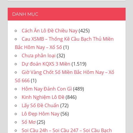
DANH MỤC
Cách Ăn Lô Đề Chiều Nay
(425)
Cau XSMB – Thống Kê Cầu Bạch Thủ Miền
Bắc Hôm Nay – Xổ Số
(1)
Chưa phân loại
(32)
Dự đoán KQXS 3 Miền
(1.519)
Giờ Vàng Chốt Số Miền Bắc Hôm Nay – Xổ
Số 666
(1)
Hôm Nay Đánh Con Gì
(489)
Kinh Nghiệm Lô Đề
(846)
Lấy Số Đề Chuẩn
(72)
Lô Đẹp Hôm Nay
(56)
Sổ Mơ
(25)
Soi Cầu 24h – Soi Cầu 247 – Soi Cầu Bạch