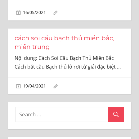
cả
nước.
16/05/2021
cách soi cầu bạch thủ miền bắc,
miền trung
Nội dung: Cách Soi Cầu Bạch Thủ Miền Bắc
Cách bắt cầu Bạch thủ lô rơi từ giải đặc biệt
…
19/04/2021