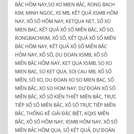
BẮC HÔM NAY,SO XO MIEN BẮC, RONG BACH
KIM, MINH NGOC, XS MB, KÊT QUẢ XSMB HÔM
NAY, XỔ SỐ HÔM NAY, KETQUA NET, SỐ XO
MIEN BAC, KẾT QUẢ XỔ SỐ MIÊN BẮC, XÔ SO,
RONGBACHKIM, XỔ SÔ, KẾT QUẢ XỔ SỐ MIỀN
BẮC HÔM NAY, KẾT QUẢ XỔ SỐ MIÊN BẮC
HÔM NAY, XỔ SỐ, DU DOAN XSMB, XÔ SÔ
MIÊN BĂC HÔM NAY, KET QUA XSMB, SO XO
MIEN BAC, SO KET QUA, SOI CAU MB, XỔ SỐ
MIỀN, SỐ XO, DU ĐOAN XO SO MIEN BAC, SỐ
MIỀN BẮC, XO SO HOM NAY, DỰ ĐOÁN XỔ SỐ
MIỀN BẮC, XỔ SỐ KIẾN THIẾT MIỀN BẮC, TRỰC
TIẾP XỔ SỐ MIỀN BẮC, XỔ SỐ TRỰC TIẾP MIỀN
BẮC, THỐNG KÊ GIẢI ĐẶC BIỆT, KQXS MIỀN
BẮC, XÔ SỐ HÔM NAY, XSMB HÔM NAY, XỔ SỐ
MIỀN BẮC HÔM QUA, SỔ KẾT QUẢ, DỰ ĐOÁN