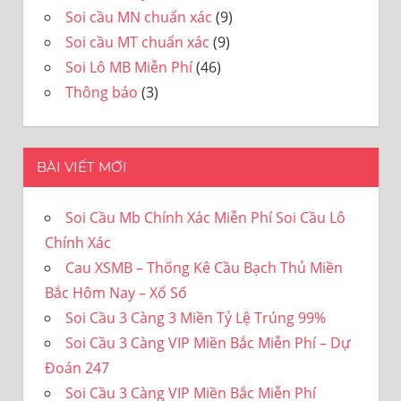
Soi cầu MN chuẩn xác
(9)
Soi cầu MT chuẩn xác
(9)
Soi Lô MB Miễn Phí
(46)
Thông báo
(3)
BÀI VIẾT MỚI
Soi Cầu Mb Chính Xác Miễn Phí Soi Cầu Lô
Chính Xác
Cau XSMB – Thống Kê Cầu Bạch Thủ Miền
Bắc Hôm Nay – Xổ Số
Soi Cầu 3 Càng 3 Miền Tỷ Lệ Trúng 99%
Soi Cầu 3 Càng VIP Miền Bắc Miễn Phí – Dự
Đoán 247
Soi Cầu 3 Càng VIP Miền Bắc Miễn Phí