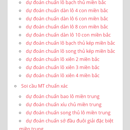
dự đoán chuẩn lô bạch thủ miền bắc
dự đoán chuẩn dàn lô 4 con miền bắc
dự đoán chuẩn dàn lô 6 con miền bắc
dự đoán chuẩn dàn lô 8 con miền bắc
dự đoán chuẩn dàn lô 10 con miền bắc
dự đoán chuẩn lô bạch thủ kép miền bắc
dự đoán chuẩn lô song thủ kép miền bắc
dự đoán chuẩn lô xiên 2 miền bắc
dự đoán chuẩn lô xiên 3 miền bắc
dự đoán chuẩn lô xiên 4 miền bắc
Soi cầu MT chuẩn xác
dự đoán chuẩn bao lô miền trung
dự đoán chuẩn xíu chủ miền trung
dự đoán chuẩn song thủ lô miền trung
dự đoán chuẩn sớ đầu đuôi giải đặc biệt
miền trung