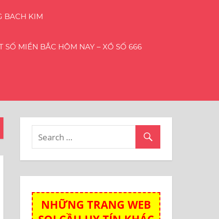
G BACH KIM
 SỐ MIỀN BẮC HÔM NAY – XỔ SỐ 666
NHỮNG TRANG WEB
SOI CẦU UY TÍN KHÁC