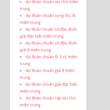
dự đoán chuẩn xíu chủ miền
trung
dự đoán chuẩn song thủ lô
miền trung
dự đoán chuẩn sớ đầu đuôi
giải đặc biệt miền trung
dự đoán chuẩn sớ đầu đuôi
giải 8 miền trung
dự đoán chuẩn lô 3 số miền
trung
dự đoán chuẩn giải 8 miền
trung
dự đoán chuẩn giải đặc biệt
miền trung
dự đoán chuẩn cặp xíu chủ
miền trung