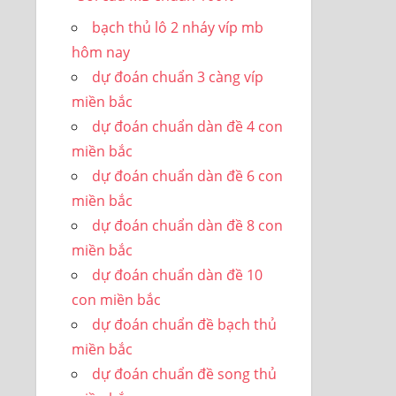
bạch thủ lô 2 nháy víp mb
hôm nay
dự đoán chuẩn 3 càng víp
miền bắc
dự đoán chuẩn dàn đề 4 con
miền bắc
dự đoán chuẩn dàn đề 6 con
miền bắc
dự đoán chuẩn dàn đề 8 con
miền bắc
dự đoán chuẩn dàn đề 10
con miền bắc
dự đoán chuẩn đề bạch thủ
miền bắc
dự đoán chuẩn đề song thủ