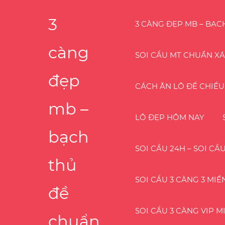
Skip
3
to
3 CÀNG ĐẸP MB – BẠC
content
càng
SOI CẦU MT CHUẨN X
đẹp
CÁCH ĂN LÔ ĐỀ CHIỀU
mb –
LÔ ĐẸP HÔM NAY
bạch
SOI CẦU 24H – SOI CẦ
thủ
SOI CẦU 3 CÀNG 3 MIỀ
đề
SOI CẦU 3 CÀNG VIP M
chuẩn