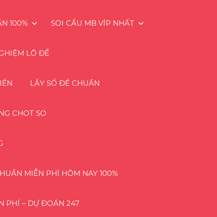
ẨN 100%
SOI CẦU MB VÍP NHẤT
GHIỆM LÔ ĐỀ
IỀN
LẤY SỐ ĐỀ CHUẨN
ANG CHOT SO
G
CHUẨN MIỄN PHÍ HÔM NAY 100%
N PHÍ – DỰ ĐOÁN 247