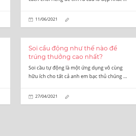
11/06/2021
Soi cầu động như thế nào để
trúng thưởng cao nhất?
Soi cầu tự động là một ứng dụng vô cùng
hữu ích cho tất cả anh em bạc thủ chúng
…
27/04/2021