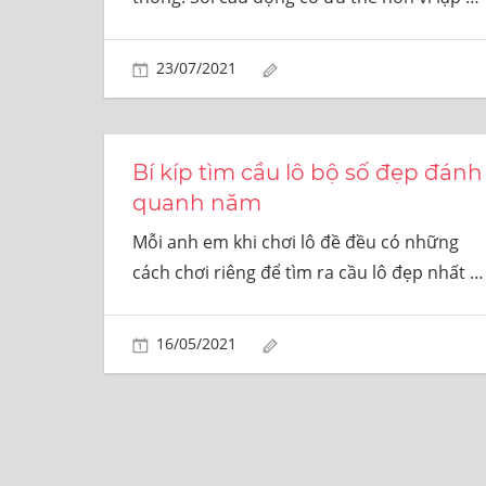
ngàn
khách
hàng
23/07/2021
trên
cả
nước.
Bí kíp tìm cầu lô bộ số đẹp đánh
quanh năm
Mỗi anh em khi chơi lô đề đều có những
cách chơi riêng để tìm ra cầu lô đẹp nhất
…
16/05/2021