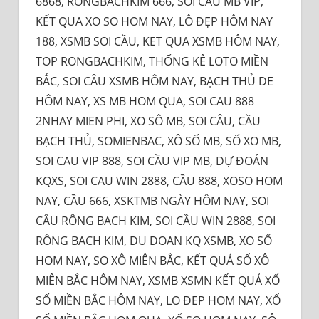
6868, RONGBACHKIM 666, SOI CẦU MB VIP,
KẾT QUA XO SO HOM NAY, LÔ ĐẸP HÔM NAY
188, XSMB SOI CẦU, KET QUA XSMB HÔM NAY,
TOP RONGBACHKIM, THỐNG KÊ LOTO MIỀN
BẮC, SOI CÂU XSMB HÔM NAY, BẠCH THỦ DE
HÔM NAY, XS MB HOM QUA, SOI CAU 888
2NHAY MIEN PHI, XO SÔ MB, SOI CÂU, CẦU
BẠCH THỦ, SOMIENBAC, XÔ SỐ MB, SỐ XO MB,
SOI CAU VIP 888, SOI CẦU VIP MB, DỰ ĐOÁN
KQXS, SOI CAU WIN 2888, CẦU 888, XOSO HOM
NAY, CẦU 666, XSKTMB NGÀY HÔM NAY, SOI
CÂU RÔNG BACH KIM, SOI CẦU WIN 2888, SOI
RÔNG BACH KIM, DU DOAN KQ XSMB, XO SỐ
HOM NAY, SO XÔ MIÊN BẮC, KẾT QUẢ SỔ XÔ
MIÊN BẮC HÔM NAY, XSMB XSMN KẾT QUẢ XỐ
SỐ MIỀN BẮC HÔM NAY, LO ĐEP HOM NAY, XỔ