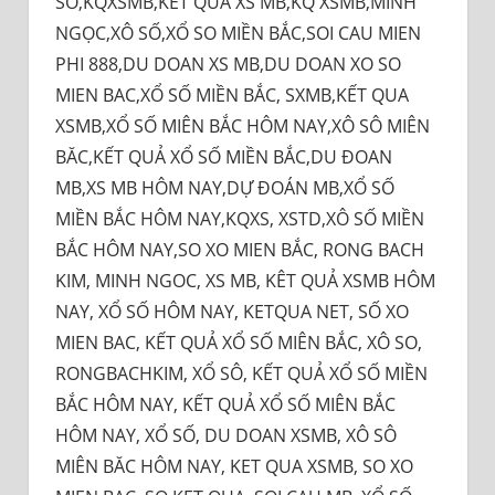
SỐ,KQXSMB,KET QUA XS MB,KQ XSMB,MINH
NGỌC,XÔ SỐ,XỔ SO MIỀN BẮC,SOI CAU MIEN
PHI 888,DU DOAN XS MB,DU DOAN XO SO
MIEN BAC,XỔ SỐ MIỀN BẮC, SXMB,KẾT QUA
XSMB,XỔ SỐ MIÊN BẮC HÔM NAY,XÔ SÔ MIÊN
BĂC,KẾT QUẢ XỔ SỐ MIỀN BẮC,DU ĐOAN
MB,XS MB HÔM NAY,DỰ ĐOÁN MB,XỔ SỐ
MIỀN BẮC HÔM NAY,KQXS, XSTD,XÔ SỐ MIỀN
BẮC HÔM NAY,SO XO MIEN BẮC, RONG BACH
KIM, MINH NGOC, XS MB, KÊT QUẢ XSMB HÔM
NAY, XỔ SỐ HÔM NAY, KETQUA NET, SỐ XO
MIEN BAC, KẾT QUẢ XỔ SỐ MIÊN BẮC, XÔ SO,
RONGBACHKIM, XỔ SÔ, KẾT QUẢ XỔ SỐ MIỀN
BẮC HÔM NAY, KẾT QUẢ XỔ SỐ MIÊN BẮC
HÔM NAY, XỔ SỐ, DU DOAN XSMB, XÔ SÔ
MIÊN BĂC HÔM NAY, KET QUA XSMB, SO XO