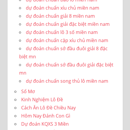
dự đoán chuẩn xíu chủ miền nam
dự đoán chuẩn giải 8 miền nam
dự đoán chuẩn giải đặc biệt miền nam
dự đoán chuẩn lô 3 số miền nam
dự đoán chuẩn cặp xíu chủ miền nam
dự đoán chuẩn sớ đầu đuôi giải 8 đặc
biệt mn
dự đoán chuẩn sớ đầu đuôi giải đặc biệt
mn
dự đoán chuẩn song thủ lô miền nam
Sổ Mơ
Kinh Nghiệm Lô Đề
Cách Ăn Lô Đề Chiều Nay
Hôm Nay Đánh Con Gì
Dự đoán KQXS 3 Miền