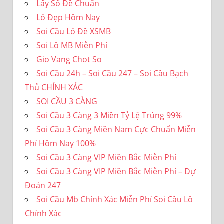
Lấy Số Đề Chuẩn
Lô Đẹp Hôm Nay
Soi Cầu Lô Đề XSMB
Soi Lô MB Miễn Phí
Gio Vang Chot So
Soi Cầu 24h – Soi Cầu 247 – Soi Cầu Bạch
Thủ CHÍNH XÁC
SOI CẦU 3 CÀNG
Soi Cầu 3 Càng 3 Miền Tỷ Lệ Trúng 99%
Soi Cầu 3 Càng Miền Nam Cực Chuẩn Miễn
Phí Hôm Nay 100%
Soi Cầu 3 Càng VIP Miền Bắc Miễn Phí
Soi Cầu 3 Càng VIP Miền Bắc Miễn Phí – Dự
Đoán 247
Soi Cầu Mb Chính Xác Miễn Phí Soi Cầu Lô
Chính Xác