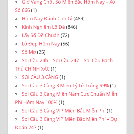
Giờ Vàng Chốt Số Miền Bắc Hôm Nay – Xổ
Số 666
(1)
Hôm Nay Đánh Con Gì
(489)
Kinh Nghiệm Lô Đề
(846)
Lấy Số Đề Chuẩn
(72)
Lô Đẹp Hôm Nay
(56)
Sổ Mơ
(25)
Soi Cầu 24h – Soi Cầu 247 – Soi Cầu Bạch
Thủ CHÍNH XÁC
(1)
SOI CẦU 3 CÀNG
(1)
Soi Cầu 3 Càng 3 Miền Tỷ Lệ Trúng 99%
(1)
Soi Cầu 3 Càng Miền Nam Cực Chuẩn Miễn
Phí Hôm Nay 100%
(1)
Soi Cầu 3 Càng VIP Miền Bắc Miễn Phí
(1)
Soi Cầu 3 Càng VIP Miền Bắc Miễn Phí – Dự
Đoán 247
(1)