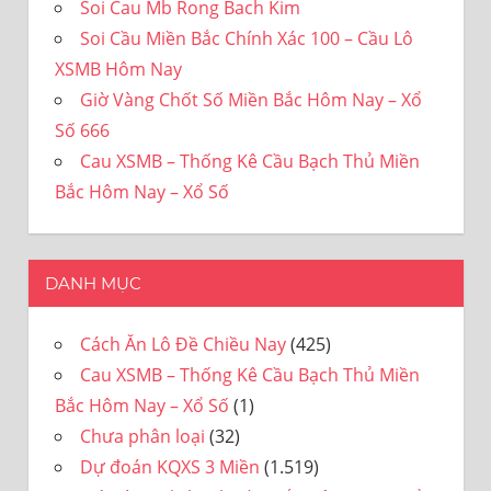
Soi Cau Mb Rong Bach Kim
Soi Cầu Miền Bắc Chính Xác 100 – Cầu Lô
XSMB Hôm Nay
Giờ Vàng Chốt Số Miền Bắc Hôm Nay – Xổ
Số 666
Cau XSMB – Thống Kê Cầu Bạch Thủ Miền
Bắc Hôm Nay – Xổ Số
DANH MỤC
Cách Ăn Lô Đề Chiều Nay
(425)
Cau XSMB – Thống Kê Cầu Bạch Thủ Miền
Bắc Hôm Nay – Xổ Số
(1)
Chưa phân loại
(32)
Dự đoán KQXS 3 Miền
(1.519)