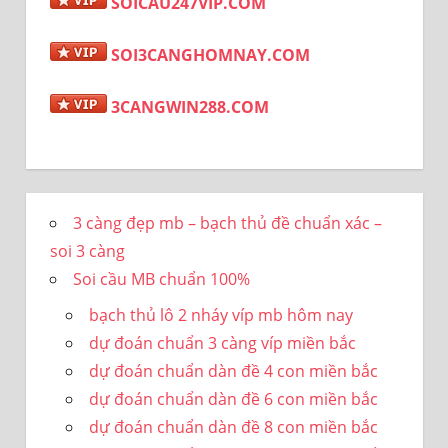
SOICAU247VIP.COM
SOI3CANGHOMNAY.COM
3CANGWIN288.COM
3 càng đẹp mb – bạch thủ đề chuẩn xác –
soi 3 càng
Soi cầu MB chuẩn 100%
bạch thủ lô 2 nháy víp mb hôm nay
dự đoán chuẩn 3 càng víp miền bắc
dự đoán chuẩn dàn đề 4 con miền bắc
dự đoán chuẩn dàn đề 6 con miền bắc
dự đoán chuẩn dàn đề 8 con miền bắc